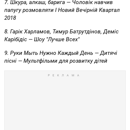
7. Шкура, алкаш, барига — Чоловік навчив
папугу розмовляти I Новий Вечірній Квартал
2018
8. Гарік Харламов, Тимур Батрутдінов, Деміс
Карібідіс — Шоу "Лучше Всех"
9. Руки Мыть Нужно Каждый День — Дитячі
пісні — Мультфільми для розвитку дітей