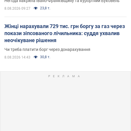
Негода накрила Івано-Франківщину та курортний Буковель
23,8 т.
8.08.2026 09:27
Жінці нарахували 729 тис. грн боргу за газ через
покази зіпсованого лічильника: суддя ухвалив
неочікуване рішення
Чи треба платити борг через донарахування
30,8 т.
8.08.2026 14:43