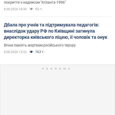
покриття з надписом "Атланта-1996"
6,6 т.
8.08.2026 18:30
Дбала про учнів та підтримувала педагогів:
внаслідок удару РФ по Київщині загинула
директорка київського ліцею, її чоловік та онук
Вічна пам'ять жертвам російського терору
18,3 т.
8.08.2026 13:32