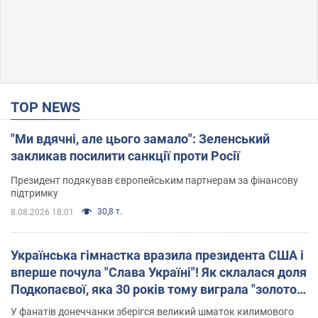
TOP NEWS
"Ми вдячні, але цього замало": Зеленський
закликав посилити санкції проти Росії
Президент подякував європейським партнерам за фінансову
підтримку
30,8 т.
8.08.2026 18:01
Українська гімнастка вразила президента США і
вперше почула "Слава Україні"! Як склалася доля
Подкопаєвої, яка 30 років тому виграла "золото"
Олімпіади
У фанатів донеччанки зберігся великий шматок килимового