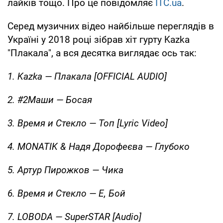
лайків тощо. Про це повідомляє
ITC.ua
.
Серед музичних відео найбільше переглядів в
Україні у 2018 році зібрав хіт гурту Kazka
"Плакала", а вся десятка виглядає ось так:
1. Kazka — Плакала [OFFICIAL AUDIO]
2. #2Маши — Босая
3. Время и Стекло — Топ [Lyric Video]
4. MONATIK & Надя Дорофеєва — Глубоко
5. Артур Пирожков — Чика
6. Время и Стекло — Е, Бой
7. LOBODA — SuperSTAR [Audio]