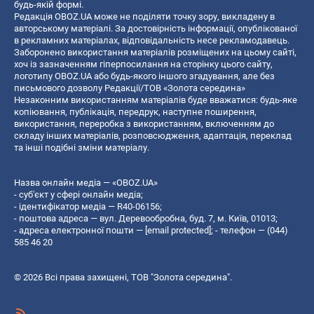
будь-якій формі.
Редакція OBOZ.UA може не поділяти точку зору, викладену в
авторському матеріалі. За достовірність інформації, опублікованої
в рекламних матеріалах, відповідальність несе рекламодавець.
Заборонено використання матеріалів розміщених на цьому сайті,
хоч із зазначенням гіперпосилання на сторінку цього сайту,
логотипу OBOZ.UA або будь-якого іншого згадування, але без
письмового дозволу Редакції/ТОВ «Золота середина»
Незаконним використанням матеріалів буде вважатися: будь-яке
копiювання, публiкацiя, передрук, наступне поширення,
використання, переробка з використанням, включенням до
складу інших матеріалів, розповсюдження, адаптація, переклад
та інші подібні зміни матеріалу.
Назва онлайн медіа — «OBOZ.UA»
- суб'єкт у сфері онлайн медіа;
- ідентифікатор медіа — R40-06156;
- поштова адреса — вул. Деревообробна, буд. 7, м. Київ, 01013;
- адреса електронної пошти —
[email protected]
; - телефон — (044)
585 46 20
© 2026 Всі права захищені, ТОВ "Золота середина".