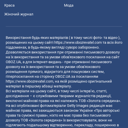
Краса
Мода
Жіночий журнал
Використання будь-яких матеріалів ( в тому числі фото- та відео-),
розміщених на цьому сайті
https://www.obozrevatel.com
та всіх його
піддоменах, в будь-якому вигляді суворо заборонено.
Дозволяється використання при отриманні письмового дозволу
на їх використання та за умови обов'язкового посилання на сайт
OBOZ.UA, а для інтернет-видань - при отриманні письмового
дозволу на їх використання та за умови обов'язкового
розміщення прямого, відкритого для пошукових систем,
гіперпосилання на сторінку OBOZ.UA за посиланням
https://www.obozrevatel.com
, на якій розміщено оригінальний
матеріал в першому абзаці матеріалу.
Всі матеріали на цьому сайті, в тому числі інтерв’ю, статті,
дослідження – є службовими творами журналістів редакції,
виключні майнові права на які належать ТОВ «Золота середина».
На всі опубліковані фотоматеріали Getty Images редакція має
майнові права, які захищаються законом України «Про авторські
права та суміжні права», ніхто не має права без письмового
дозволу ТОВ «Золота середина» їх використовувати, вони не
підлягають подальшому відтворенню, перекладу, поширенню в