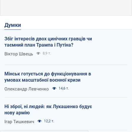
Думки
Збіг інтересів двох цинічних гравців чи
таємний план Трампа і Путіна?
Віктор Швець
8,9 т.
Мінськ готується до функціонування в
умовах масштабної воєнної кризи
Олександр Левченко
14,6 т.
Ні зброї, ні людей: як Лукашенко будує
нову армію
Ігар Тишкевич
12,2 т.