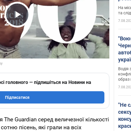
полі
На міс
Віде
та слі
7.08.20
Play Video
"Воюю
Черн
авто
укра
і поп
Водія 
конфлі
образ 
сі головного — підпишіться на Новини на
7.08.20
Підписатися
"Не с
сексу
конс
 The Guardian серед величезної кількості
крас
отню пісень, які грали на всіх