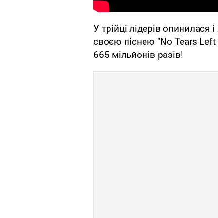
У трійці лідерів опинилася і
своєю піснею "No Tears Left
665 мільйонів разів!