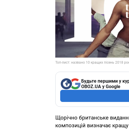
Будьте першими у кур
OBOZ.UA у Google
Щорічно британське видання
композицій визначає кращу с