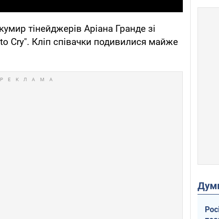
 кумир тінейджерів Аріана Гранде зі
 to Cry". Кліп співачки подивилися майже
Дум
Рос