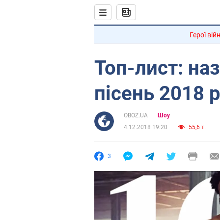
Герої вій
Топ-лист: на
пісень 2018 
OBOZ.UA
Шоу
4.12.2018 19:20
55,6 т.
3