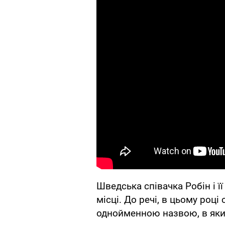
Шведська співачка Робін і ї
місці. До речі, в цьому роц
однойменною назвою, в який