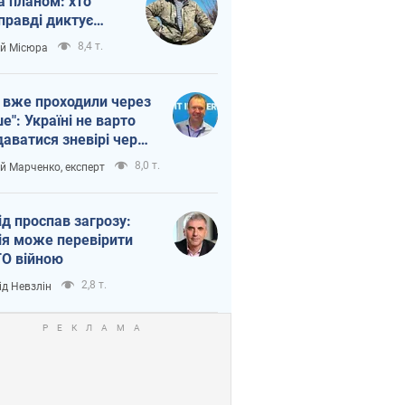
а планом: хто
правді диктує
п війни
8,4 т.
ій Місюра
 вже проходили через
ше": Україні не варто
даватися зневірі через
етний терор
8,0 т.
ій Марченко, експерт
ід проспав загрозу:
ія може перевірити
О війною
2,8 т.
ід Невзлін