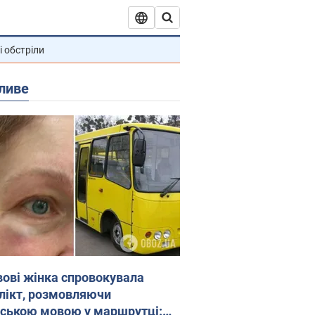
і обстріли
ливе
вові жінка спровокувала
лікт, розмовляючи
йською мовою у маршрутці: