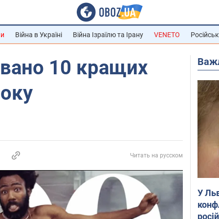
ни
Війна в Україні
Війна Ізраїлю та Ірану
VENETO
Російськ
Важ
звано 10 кращих
року
Читать на русском
У Ль
конф
росі