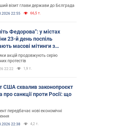
ший візит глави держави до Бєлграда
66,5 т.
8.2026 22:55
іть Федорова": у містах
ни 23-й день поспіль
ають масові мітинги з
онками. Фото і відео
ики акцій продовжують серію
их протестів
1,9 т.
26 22:22
т США схвалив законопроєкт
 про санкції проти Росії: що
нт передбачає нові економічні
ення
4,2 т.
8.2026 22:38