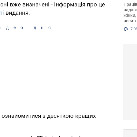
після
існі вже визначені - інформація про це
Праців
розг
надава
ті
видання.
жінки,
Фото
носить
ідео дня
7.0
 ознайомитися з десяткою кращих