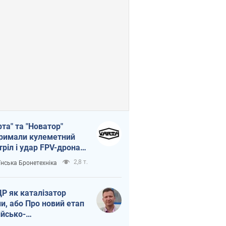
рта" та "Новатор"
римали кулеметний
тріл і удар FPV-дрона,
тувавши життя
2,8 т.
їнська Бронетехніка
церу ЗСУ
Р як каталізатор
ни, або Про новий етап
ійсько-
нічнокорейського