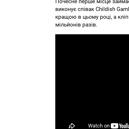
Почесне перше місце займає 
виконує співак Childish Ga
кращою в цьому році, а клі
мільйонів разів.