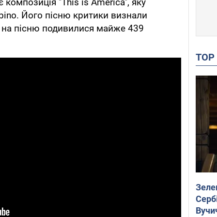
композиція "This is America", яку
mbino. Його пісню критики визнали
п на пісню подивилися майже 439
TO
Зеле
Сербі
Вучи