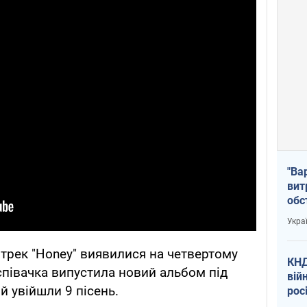
"Ва
вит
обс
вря
Укра
офі
ї трек "Honey" виявилися на четвертому
КНД
і співачка випустила новий альбом під
вій
 увійшли 9 пісень.
рос
пів