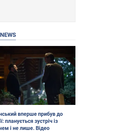
P NEWS
нський вперше прибув до
ї: планується зустріч із
чем і не лише. Відео