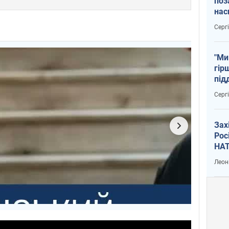
поз
нас
тем
Серг
"Ми
гір
під
рак
Серг
Зах
Рос
НАТ
Леон