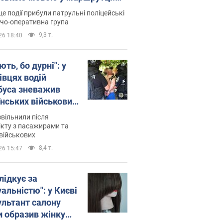
ція склала адмінпротокол.
це події прибули патрульні поліцейські
о
дчо-оперативна група
9,3 т.
26 18:40
ть, бо дурні": у
івцях водій
буса зневажив
їнських військових
латився. Відео
звільнили після
кту з пасажирами та
військових
8,4 т.
26 15:47
лідкує за
альністю": у Києві
ультант салону
и образив жінку