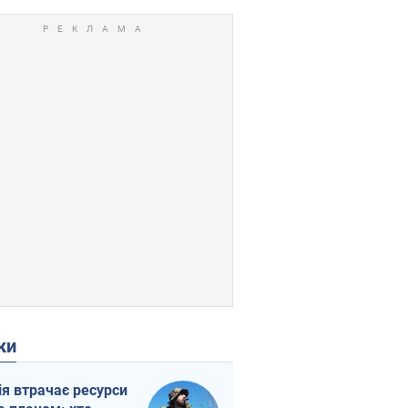
ки
ія втрачає ресурси