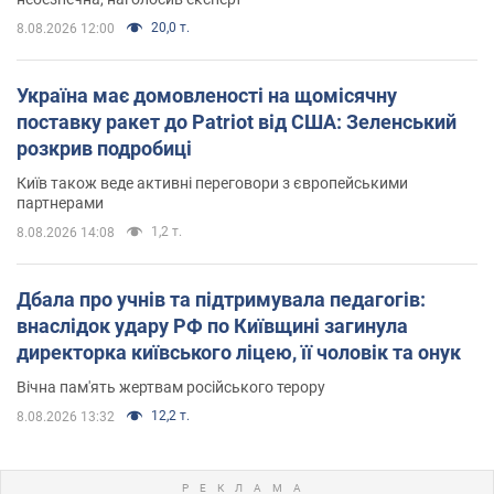
20,0 т.
8.08.2026 12:00
Україна має домовленості на щомісячну
поставку ракет до Patriot від США: Зеленський
розкрив подробиці
Київ також веде активні переговори з європейськими
партнерами
1,2 т.
8.08.2026 14:08
Дбала про учнів та підтримувала педагогів:
внаслідок удару РФ по Київщині загинула
директорка київського ліцею, її чоловік та онук
Вічна пам'ять жертвам російського терору
12,2 т.
8.08.2026 13:32