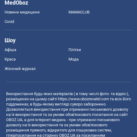
MedOboz
Новини медицини
MAMACLUB
Covid
Шоу
Афіша
Плітки
Краса
Мода
Жіночий журнал
Використання будь-яких матеріалів ( в тому числі фото- та відео-),
розміщених на цьому сайті
https://www.obozrevatel.com
та всіх його
піддоменах, в будь-якому вигляді суворо заборонено.
Дозволяється використання при отриманні письмового дозволу
на їх використання та за умови обов'язкового посилання на сайт
OBOZ.UA, а для інтернет-видань - при отриманні письмового
дозволу на їх використання та за умови обов'язкового
розміщення прямого, відкритого для пошукових систем,
гіперпосилання на сторінку OBOZ.UA за посиланням