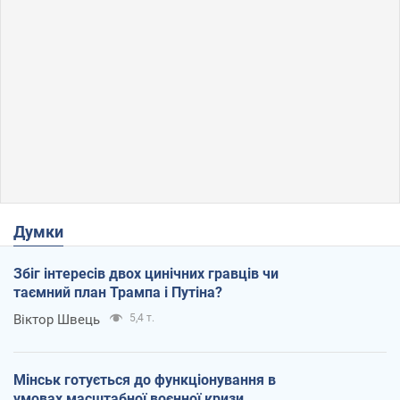
Думки
Збіг інтересів двох цинічних гравців чи
таємний план Трампа і Путіна?
Віктор Швець
5,4 т.
Мінськ готується до функціонування в
умовах масштабної воєнної кризи