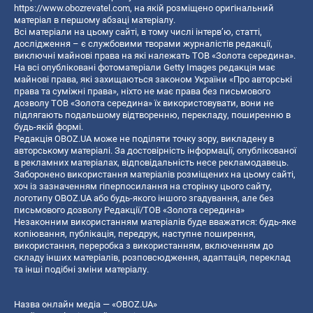
https://www.obozrevatel.com
, на якій розміщено оригінальний
матеріал в першому абзаці матеріалу.
Всі матеріали на цьому сайті, в тому числі інтерв’ю, статті,
дослідження – є службовими творами журналістів редакції,
виключні майнові права на які належать ТОВ «Золота середина».
На всі опубліковані фотоматеріали Getty Images редакція має
майнові права, які захищаються законом України «Про авторські
права та суміжні права», ніхто не має права без письмового
дозволу ТОВ «Золота середина» їх використовувати, вони не
підлягають подальшому відтворенню, перекладу, поширенню в
будь-якій формі.
Редакція OBOZ.UA може не поділяти точку зору, викладену в
авторському матеріалі. За достовірність інформації, опублікованої
в рекламних матеріалах, відповідальність несе рекламодавець.
Заборонено використання матеріалів розміщених на цьому сайті,
хоч із зазначенням гіперпосилання на сторінку цього сайту,
логотипу OBOZ.UA або будь-якого іншого згадування, але без
письмового дозволу Редакції/ТОВ «Золота середина»
Незаконним використанням матеріалів буде вважатися: будь-яке
копiювання, публiкацiя, передрук, наступне поширення,
використання, переробка з використанням, включенням до
складу інших матеріалів, розповсюдження, адаптація, переклад
та інші подібні зміни матеріалу.
Назва онлайн медіа — «OBOZ.UA»