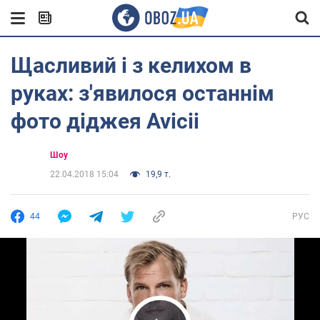
Щасливий і з келихом в
руках: з'явилося останнім
фото діджея Avicii
Шоу
22.04.2018 15:04
19,9 т.
44
РУС