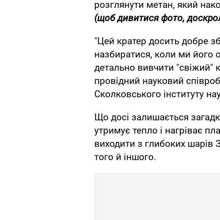
розглянути метан, який нак
(
щоб дивитися фото, доскрол
"Цей кратер досить добре з
назбиратися, коли ми його
детально вивчити "свіжий" к
провідний науковий співроб
Сколковського інституту нау
Що досі залишається загадк
утримує тепло і нагріває пл
виходити з глибоких шарів З
того й іншого.