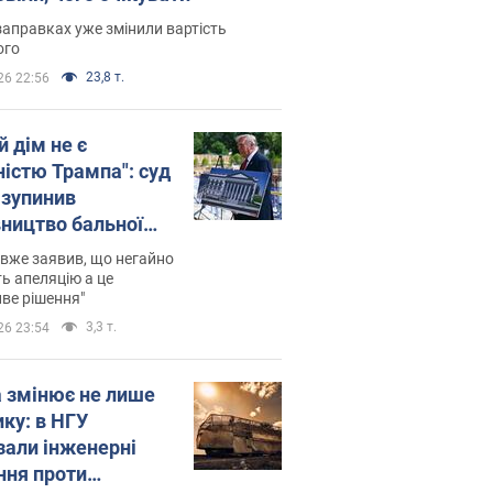
заправках уже змінили вартість
ого
23,8 т.
26 22:56
й дім не є
ністю Трампа": суд
зупинив
вництво бальної
 за $400 млн
вже заявив, що негайно
ь апеляцію а це
ве рішення"
3,3 т.
26 23:54
а змінює не лише
ику: в НГУ
зали інженерні
ння проти