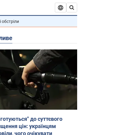
і обстріли
ливе
"готуються" до суттєвого
ищення цін: українцям
віли, чого очікувати