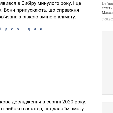
росі
явився в Сибіру минулого року, і це
Це "по
Фото
естети
х. Вони припускають, що справжня
Макса
в'язана з різкою зміною клімату.
7.08.20
ідео дня
укове дослідження в серпні 2020 року.
 глибоко в кратер, що дало їм змогу