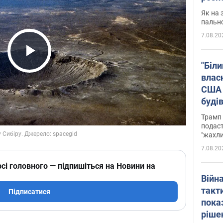
Як на 
пальн
7.08.20
Play Video
"Біли
влас
США 
буді
зали
Трамп 
подаст
"жахли
7.08.20
сі головного — підпишіться на Новини на
Війн
такт
Підписатися
пока
ріше