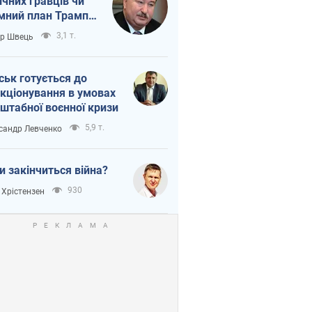
ічних гравців чи
мний план Трампа
тіна?
3,1 т.
ор Швець
ськ готується до
кціонування в умовах
штабної воєнної кризи
5,9 т.
сандр Левченко
и закінчиться війна?
930
 Хрістензен