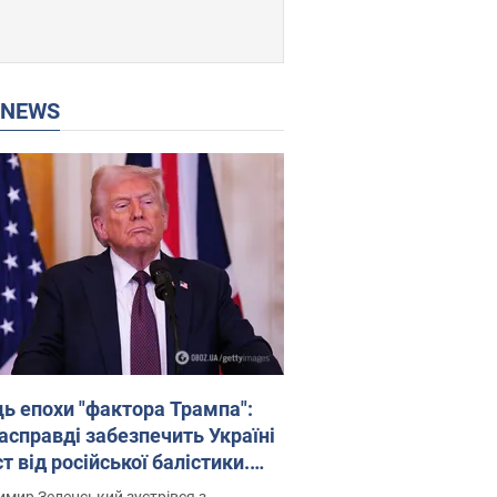
P NEWS
ць епохи "фактора Трампа":
насправді забезпечить Україні
т від російської балістики.
рв’ю з Безсмертним
мир Зеленський зустрівся з