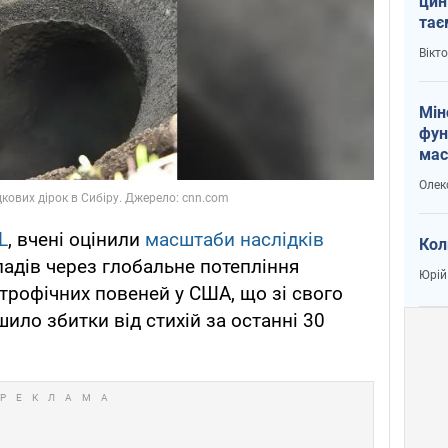
цин
тає
і Пу
Вікт
Мін
фун
мас
Олек
L
, вчені оцінили
масштаби наслідків
Кол
адів через глобальне потепління
Юрій
трофічних повеней у США, що зі свого
шило збитки від стихій за останні 30