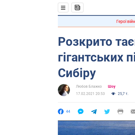
Герої вій
Розкрито та
гігантських п
Сибіру
Любов Блажко
Шоу
17.02.2021 20:53
25,7 т.
44