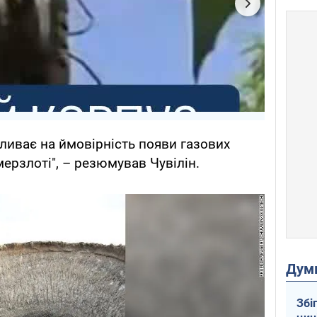
пливає на ймовірність появи газових
мерзлоті", – резюмував Чувілін.
Дум
Збі