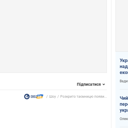
Укр
над
еко
сві
Вади
Підписатися
Шоу
Розкрито таємницю появи...
Чий
пер
укр
чин
Олек
наз