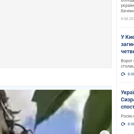
україн
баченн
у боро
8.08.20
У Киє
заги
четв
Ворог 
столиц
8.0
Украї
Сизра
спос
уста
Росію 
розкр
8.0