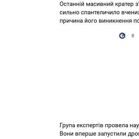
Останній масивний кратер з'
сильно спантеличило вчени
причина його виникнення по
В
Група експертів провела на
Вони вперше запустили дрон