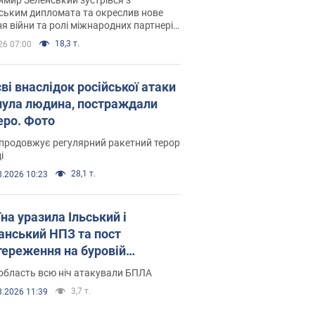
ським дипломата та окреслив нове
я війни та ролі міжнародних партнерів
тьбі з Росією
18,3 т.
26 07:00
ві внаслідок російської атаки
нула людина, постраждали
еро. Фото
продовжує регулярний ракетний терор
і
28,1 т.
8.2026 10:23
на уразила Ільський і
нський НПЗ та пост
тереження на буровій
новці "Сиваш": Генштаб
область всю ніч атакували БПЛА
ив деталі. Фото і відео
3,7 т.
8.2026 11:39