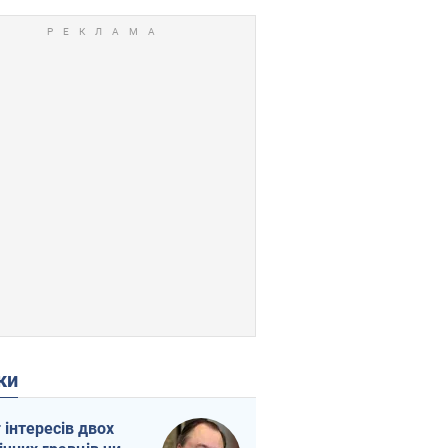
ки
г інтересів двох