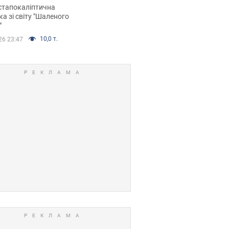
йських FPV-дронів.
стапокаліптична
ка зі світу "Шаленого
"
10,0 т.
26 23:47