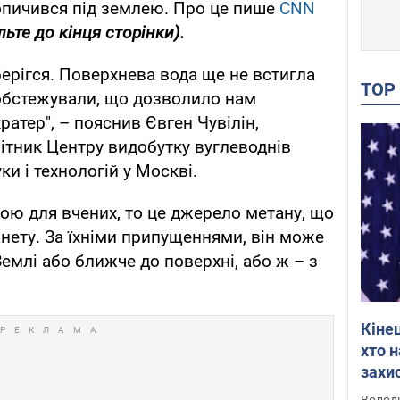
опичився під землею. Про це пише
CNN
ьте до кінця сторінки).
берігся. Поверхнева вода ще не встигла
TO
 обстежували, що дозволило нам
ратер", – пояснив Євген Чувілін,
ітник Центру видобутку вуглеводнів
ки і технологій у Москві.
ою для вчених, то це джерело метану, що
анету. За їхніми припущеннями, він може
емлі або ближче до поверхні, або ж – з
Кіне
хто 
захис
Інте
Володи