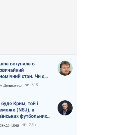
аїна вступила в
звичайний
номічний стан. Чи є
тло вкінці тунелю?
615
м Денисенко
 буде Крим, той і
еможе (NSJ), а
аїнських футбольних
овників можуть
2,3 т.
сандр Кірш
вати вбивцями