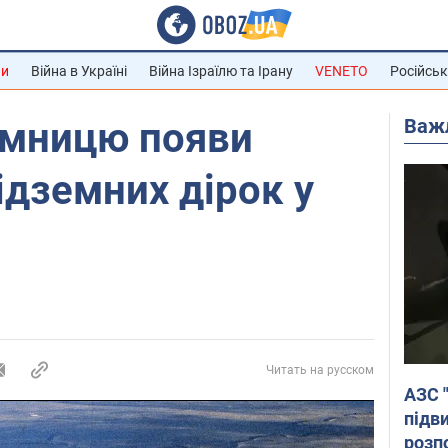
ни
Війна в Україні
Війна Ізраїлю та Ірану
VENETO
Російськ
Важ
ємницю появи
ідземних дірок у
Читать на русском
АЗС 
підв
розпо