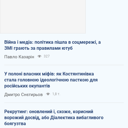
Війна і медіа: політика пішла в соцмережі, а
ЗМІ грають за правилами ютуб
Павло Казарін
327
У полоні власних міфів: як Костянтинівка
стала головною ідеологічною пасткою для
російських окупантів
Дмитро Снєгирьов
1,8 т.
Рекрутинг: оновлений і, схоже, корисний
ворожий досвід, або Діалектика вибагливого
боягузтва