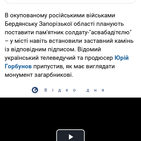
В окупованому російськими військами
Бердянську Запорізької області планують
поставити пам'ятник солдату-"асвабадітєлю"
– у місті навіть встановили заставний камінь
із відповідним підписом. Відомий
український телеведучий та продюсер
Юрій
Горбунов
припустив, як має виглядати
монумент загарбникові.
Відео дня