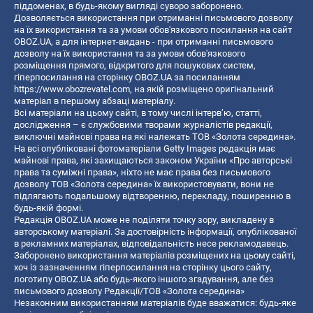
піддоменах, в будь-якому вигляді суворо заборонено.
Дозволяється використання при отриманні письмового дозволу
на їх використання та за умови обов'язкового посилання на сайт
OBOZ.UA, а для інтернет-видань - при отриманні письмового
дозволу на їх використання та за умови обов'язкового
розміщення прямого, відкритого для пошукових систем,
гіперпосилання на сторінку OBOZ.UA за посиланням
https://www.obozrevatel.com
, на якій розміщено оригінальний
матеріал в першому абзаці матеріалу.
Всі матеріали на цьому сайті, в тому числі інтерв’ю, статті,
дослідження – є службовими творами журналістів редакції,
виключні майнові права на які належать ТОВ «Золота середина».
На всі опубліковані фотоматеріали Getty Images редакція має
майнові права, які захищаються законом України «Про авторські
права та суміжні права», ніхто не має права без письмового
дозволу ТОВ «Золота середина» їх використовувати, вони не
підлягають подальшому відтворенню, перекладу, поширенню в
будь-якій формі.
Редакція OBOZ.UA може не поділяти точку зору, викладену в
авторському матеріалі. За достовірність інформації, опублікованої
в рекламних матеріалах, відповідальність несе рекламодавець.
Заборонено використання матеріалів розміщених на цьому сайті,
хоч із зазначенням гіперпосилання на сторінку цього сайту,
логотипу OBOZ.UA або будь-якого іншого згадування, але без
письмового дозволу Редакції/ТОВ «Золота середина»
Незаконним використанням матеріалів буде вважатися: будь-яке