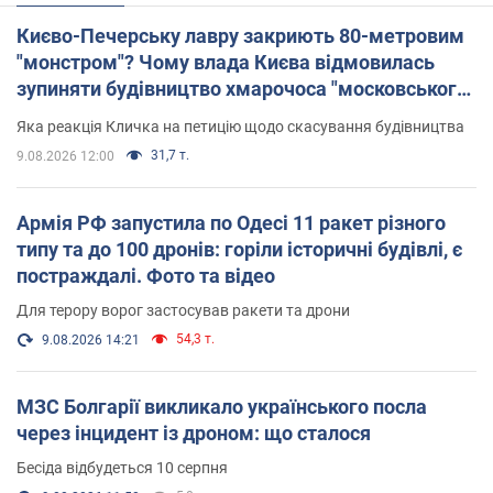
Києво-Печерську лавру закриють 80-метровим
"монстром"? Чому влада Києва відмовилась
зупиняти будівництво хмарочоса "московського
вірянина"
Яка реакція Кличка на петицію щодо скасування будівництва
31,7 т.
9.08.2026 12:00
Армія РФ запустила по Одесі 11 ракет різного
типу та до 100 дронів: горіли історичні будівлі, є
постраждалі. Фото та відео
Для терору ворог застосував ракети та дрони
54,3 т.
9.08.2026 14:21
МЗС Болгарії викликало українського посла
через інцидент із дроном: що сталося
Бесіда відбудеться 10 серпня