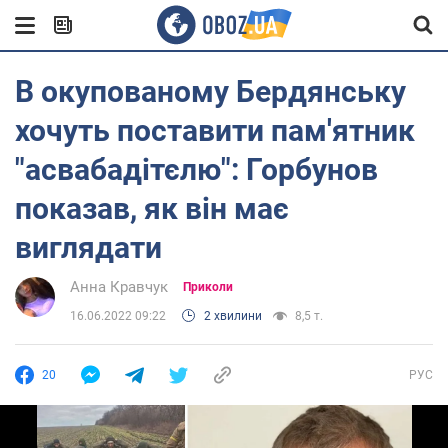
В окупованому Бердянську
хочуть поставити пам'ятник
"асвабадітєлю": Горбунов
показав, як він має
виглядати
Анна Кравчук
Приколи
16.06.2022 09:22
2 хвилини
8,5 т.
20
РУС