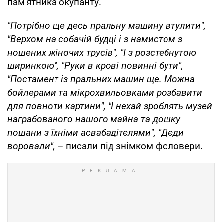
пам'ятника окупанту.
"Потрібно ще десь пральну машину втулити",
"Верхом на собачій будці і з намистом з
ношених жіночих трусів", "І з розстебнутою
ширинкою", "Руки в крові повинні бути",
"Постамент із пральних машин ще. Можна
бойлерами та мікрохвильовками розбавити
для повноти картини", "І нехай зроблять музей
награбованого нашого майна та дошку
пошани з їхніми асвабадітєлями", "Дєди
воровали",
– писали під знімком фоловери.