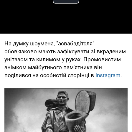
Play Video
На думку шоумена, "асвабадітєля"
обов'язково мають зафіксувати зі вкраденим
унітазом та килимом у руках. Промовистим
знімком майбутнього пам'ятника він
поділився на особистій сторінці в
Instagram
.