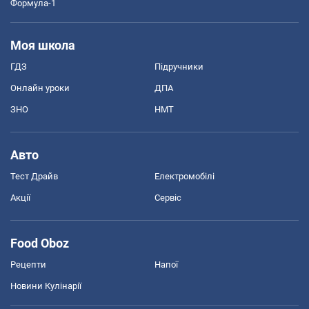
Формула-1
Моя школа
ГДЗ
Підручники
Онлайн уроки
ДПА
ЗНО
НМТ
Авто
Тест Драйв
Електромобілі
Акції
Сервіс
Food Oboz
Рецепти
Напої
Новини Кулінарії