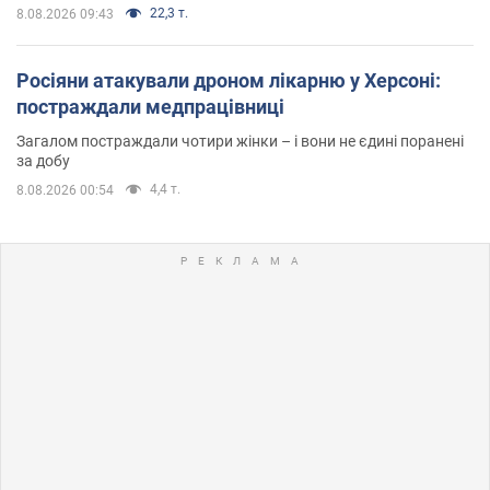
22,3 т.
8.08.2026 09:43
Росіяни атакували дроном лікарню у Херсоні:
постраждали медпрацівниці
Загалом постраждали чотири жінки – і вони не єдині поранені
за добу
4,4 т.
8.08.2026 00:54