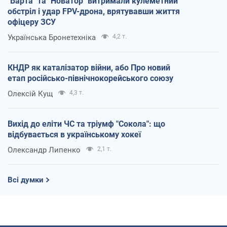
"Варта" та "Новатор" витримали кулеметний
обстріл і удар FPV-дрона, врятувавши життя
офіцеру ЗСУ
Українська Бронетехніка
4,2 т.
КНДР як каталізатор війни, або Про новий
етап російсько-північнокорейського союзу
Олексій Кущ
4,3 т.
Вихід до еліти ЧС та тріумф "Сокола": що
відбувається в українському хокеї
Олександр Липенко
2,1 т.
Всі думки