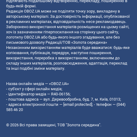
підлягають подальшому відтворенню, перекладу, поширенню в
будь-якій формі.
Редакція OBOZ.UA може не поділяти точку зору, викладену в
авторському матеріалі. За достовірність інформації, опублікованої
в рекламних матеріалах, відповідальність несе рекламодавець.
Заборонено використання матеріалів розміщених на цьому сайті,
хоч із зазначенням гіперпосилання на сторінку цього сайту,
логотипу OBOZ.UA або будь-якого іншого згадування, але без
письмового дозволу Редакції/ТОВ «Золота середина»
Незаконним використанням матеріалів буде вважатися: будь-яке
копiювання, публiкацiя, передрук, наступне поширення,
використання, переробка з використанням, включенням до
складу інших матеріалів, розповсюдження, адаптація, переклад
та інші подібні зміни матеріалу.
Назва онлайн медіа — «OBOZ.UA»
- суб'єкт у сфері онлайн медіа;
- ідентифікатор медіа — R40-06156;
- поштова адреса — вул. Деревообробна, буд. 7, м. Київ, 01013;
- адреса електронної пошти —
[email protected]
; - телефон — (044)
585 46 20
© 2026 Всі права захищені, ТОВ "Золота середина".