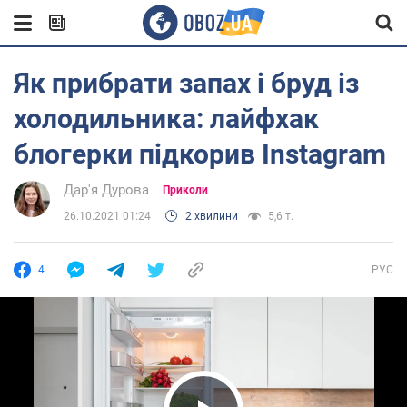
Як прибрати запах і бруд із
холодильника: лайфхак
блогерки підкорив Instagram
Дар'я Дурова
Приколи
26.10.2021 01:24
2 хвилини
5,6 т.
4
РУС