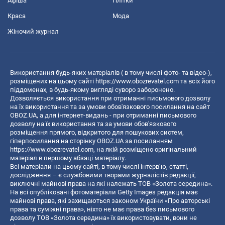
Афіша
Плітки
Краса
Мода
Жіночий журнал
Використання будь-яких матеріалів ( в тому числі фото- та відео-),
розміщених на цьому сайті
https://www.obozrevatel.com
та всіх його
піддоменах, в будь-якому вигляді суворо заборонено.
Дозволяється використання при отриманні письмового дозволу
на їх використання та за умови обов'язкового посилання на сайт
OBOZ.UA, а для інтернет-видань - при отриманні письмового
дозволу на їх використання та за умови обов'язкового
розміщення прямого, відкритого для пошукових систем,
гіперпосилання на сторінку OBOZ.UA за посиланням
https://www.obozrevatel.com
, на якій розміщено оригінальний
матеріал в першому абзаці матеріалу.
Всі матеріали на цьому сайті, в тому числі інтерв’ю, статті,
дослідження – є службовими творами журналістів редакції,
виключні майнові права на які належать ТОВ «Золота середина».
На всі опубліковані фотоматеріали Getty Images редакція має
майнові права, які захищаються законом України «Про авторські
права та суміжні права», ніхто не має права без письмового
дозволу ТОВ «Золота середина» їх використовувати, вони не