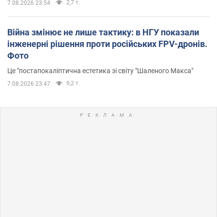
2,7 т.
7.08.2026 23:54
Війна змінює не лише тактику: в НГУ показали
інженерні рішення проти російських FPV-дронів.
Фото
Це "постапокаліптична естетика зі світу "Шаленого Макса"
9,2 т.
7.08.2026 23:47