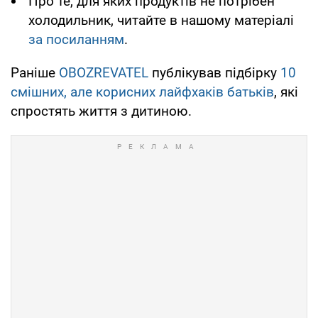
Про те, для яких продуктів не потрібен
холодильник, читайте в нашому матеріалі
за посиланням
.
Раніше
OBOZREVATEL
публікував підбірку
10
смішних, але корисних лайфхаків батьків
, які
спростять життя з дитиною.