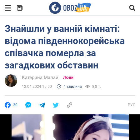
Знайшли у ванній кімнаті:
відома південнокорейська
співачка померла за
загадкових обставин
Катерина Малай
Люди
12.04.2024 15:50
1 хвилина
8,8 т.
30
РУС