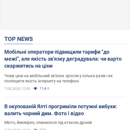
TOP NEWS
Мобільні оператори підвищили тарифи "до
межі", але якість зв'язку деградувала: чи варто
скаржитись на ціни
Чому ціни на мобільний зв'язок зросли у кілька разів і як
поліпшити якість інтернету на телефоні
11,4 т.
7.08.2026 12:00
В окупованій Ялті прогриміли потужні вибухи:
валить чорний дим. Фото і відео
Місто, ймовірно, опинилося під атакою дронів
936