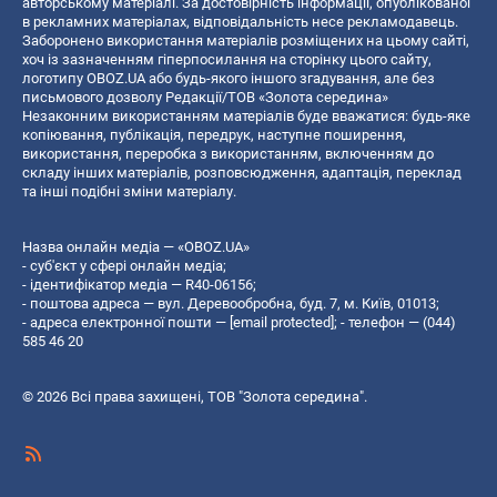
авторському матеріалі. За достовірність інформації, опублікованої
в рекламних матеріалах, відповідальність несе рекламодавець.
Заборонено використання матеріалів розміщених на цьому сайті,
хоч із зазначенням гіперпосилання на сторінку цього сайту,
логотипу OBOZ.UA або будь-якого іншого згадування, але без
письмового дозволу Редакції/ТОВ «Золота середина»
Незаконним використанням матеріалів буде вважатися: будь-яке
копiювання, публiкацiя, передрук, наступне поширення,
використання, переробка з використанням, включенням до
складу інших матеріалів, розповсюдження, адаптація, переклад
та інші подібні зміни матеріалу.
Назва онлайн медіа — «OBOZ.UA»
- суб'єкт у сфері онлайн медіа;
- ідентифікатор медіа — R40-06156;
- поштова адреса — вул. Деревообробна, буд. 7, м. Київ, 01013;
- адреса електронної пошти —
[email protected]
; - телефон — (044)
585 46 20
© 2026 Всі права захищені, ТОВ "Золота середина".