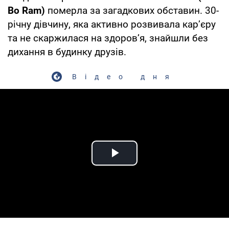
Bo Ram)
померла за загадкових обставин. 30-
річну дівчину, яка активно розвивала карʼєру
та не скаржилася на здоровʼя, знайшли без
дихання в будинку друзів.
Відео дня
Play Video