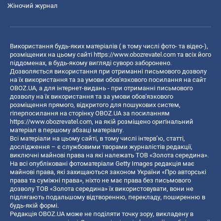
Жіночий журнал
Використання будь-яких матеріалів ( в тому числі фото- та відео-),
розміщених на цьому сайті
https://www.obozrevatel.com
та всіх його
піддоменах, в будь-якому вигляді суворо заборонено.
Дозволяється використання при отриманні письмового дозволу
на їх використання та за умови обов'язкового посилання на сайт
OBOZ.UA, а для інтернет-видань - при отриманні письмового
дозволу на їх використання та за умови обов'язкового
розміщення прямого, відкритого для пошукових систем,
гіперпосилання на сторінку OBOZ.UA за посиланням
https://www.obozrevatel.com
, на якій розміщено оригінальний
матеріал в першому абзаці матеріалу.
Всі матеріали на цьому сайті, в тому числі інтерв’ю, статті,
дослідження – є службовими творами журналістів редакції,
виключні майнові права на які належать ТОВ «Золота середина».
На всі опубліковані фотоматеріали Getty Images редакція має
майнові права, які захищаються законом України «Про авторські
права та суміжні права», ніхто не має права без письмового
дозволу ТОВ «Золота середина» їх використовувати, вони не
підлягають подальшому відтворенню, перекладу, поширенню в
будь-якій формі.
Редакція OBOZ.UA може не поділяти точку зору, викладену в