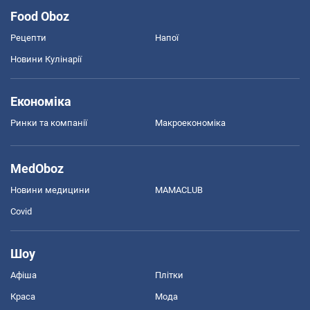
Food Oboz
Рецепти
Напої
Новини Кулінарії
Економіка
Ринки та компанії
Макроекономіка
MedOboz
Новини медицини
MAMACLUB
Covid
Шоу
Афіша
Плітки
Краса
Мода