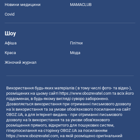
Новини медицини
MAMACLUB
Covid
Шоу
Афіша
Плітки
Краса
Мода
Жіночий журнал
Використання будь-яких матеріалів ( в тому числі фото- та відео-),
розміщених на цьому сайті
https://www.obozrevatel.com
та всіх його
піддоменах, в будь-якому вигляді суворо заборонено.
Дозволяється використання при отриманні письмового дозволу
на їх використання та за умови обов'язкового посилання на сайт
OBOZ.UA, а для інтернет-видань - при отриманні письмового
дозволу на їх використання та за умови обов'язкового
розміщення прямого, відкритого для пошукових систем,
гіперпосилання на сторінку OBOZ.UA за посиланням
https://www.obozrevatel.com
, на якій розміщено оригінальний