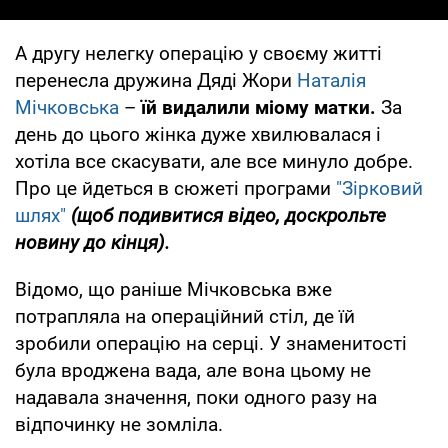
А другу нелегку операцію у своєму житті
перенесла дружина Дяді Жори
Наталія
Мічковська
–
їй видалили міому матки.
За
день до цього жінка дуже хвилювалася і
хотіла все скасувати, але все минуло добре.
Про це йдеться в сюжеті програми
"Зірковий
шлях"
(щоб подивитися відео, доскрольте
новину до кінця).
Відомо, що раніше Мічковська вже
потрапляла на операційний стіл, де їй
зробили операцію на серці. У знаменитості
була вроджена вада, але вона цьому не
надавала значення, поки одного разу на
відпочинку не зомліла.