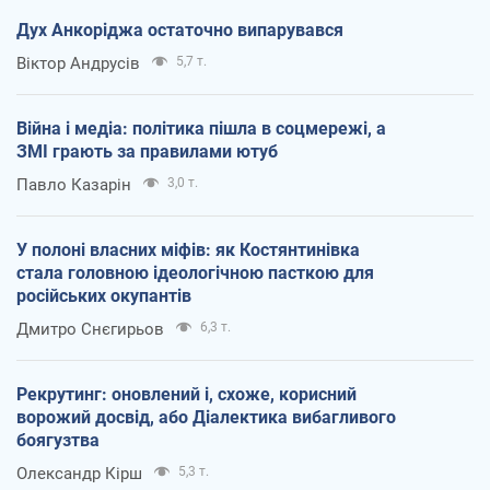
Дух Анкоріджа остаточно випарувався
Віктор Андрусів
5,7 т.
Війна і медіа: політика пішла в соцмережі, а
ЗМІ грають за правилами ютуб
Павло Казарін
3,0 т.
У полоні власних міфів: як Костянтинівка
стала головною ідеологічною пасткою для
російських окупантів
Дмитро Снєгирьов
6,3 т.
Рекрутинг: оновлений і, схоже, корисний
ворожий досвід, або Діалектика вибагливого
боягузтва
Олександр Кірш
5,3 т.