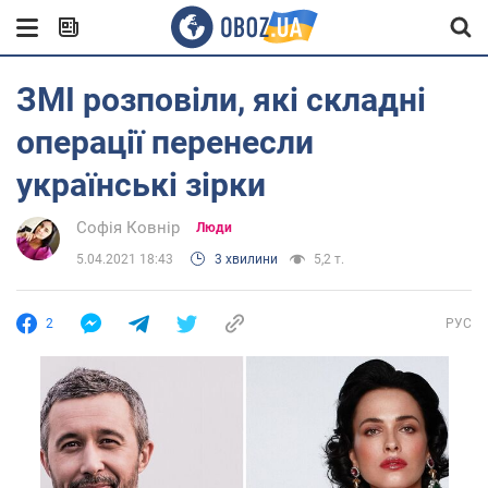
ЗМІ розповіли, які складні
операції перенесли
українські зірки
Софія Ковнір
Люди
5.04.2021 18:43
3 хвилини
5,2 т.
2
РУС