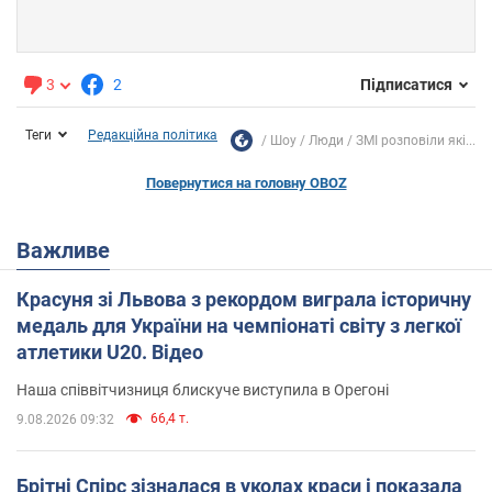
3
2
Підписатися
Теги
Редакційна політика
Шоу
Люди
ЗМІ розповіли які...
Повернутися на головну OBOZ
Важливе
Красуня зі Львова з рекордом виграла історичну
медаль для України на чемпіонаті світу з легкої
атлетики U20. Відео
Наша співвітчизниця блискуче виступила в Орегоні
66,4 т.
9.08.2026 09:32
Брітні Спірс зізналася в уколах краси і показала