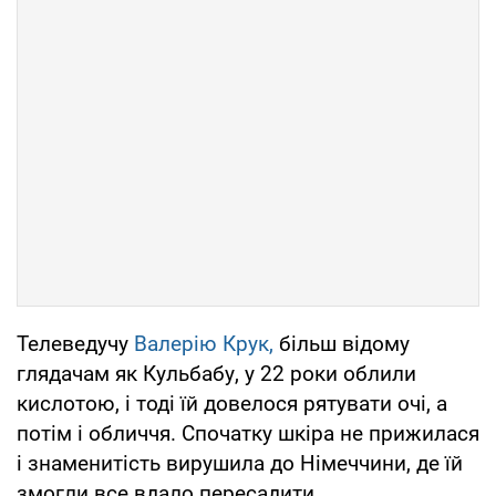
Телеведучу
Валерію Крук,
більш відому
глядачам як Кульбабу, у 22 роки облили
кислотою, і тоді їй довелося рятувати очі, а
потім і обличчя. Спочатку шкіра не прижилася
і знаменитість вирушила до Німеччини, де їй
змогли все вдало пересадити.