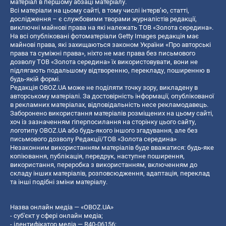
матеріал в першому абзаці матеріалу.
Всі матеріали на цьому сайті, в тому числі інтерв’ю, статті,
дослідження – є службовими творами журналістів редакції,
виключні майнові права на які належать ТОВ «Золота середина».
На всі опубліковані фотоматеріали Getty Images редакція має
майнові права, які захищаються законом України «Про авторські
права та суміжні права», ніхто не має права без письмового
дозволу ТОВ «Золота середина» їх використовувати, вони не
підлягають подальшому відтворенню, перекладу, поширенню в
будь-якій формі.
Редакція OBOZ.UA може не поділяти точку зору, викладену в
авторському матеріалі. За достовірність інформації, опублікованої
в рекламних матеріалах, відповідальність несе рекламодавець.
Заборонено використання матеріалів розміщених на цьому сайті,
хоч із зазначенням гіперпосилання на сторінку цього сайту,
логотипу OBOZ.UA або будь-якого іншого згадування, але без
письмового дозволу Редакції/ТОВ «Золота середина»
Незаконним використанням матеріалів буде вважатися: будь-яке
копiювання, публiкацiя, передрук, наступне поширення,
використання, переробка з використанням, включенням до
складу інших матеріалів, розповсюдження, адаптація, переклад
та інші подібні зміни матеріалу.
Назва онлайн медіа — «OBOZ.UA»
- суб'єкт у сфері онлайн медіа;
- ідентифікатор медіа — R40-06156;