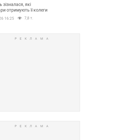
овіла про страшний
 зізналася, які
модельної кар’єри
ри отримують її колеги
7,8 т.
26 16:25