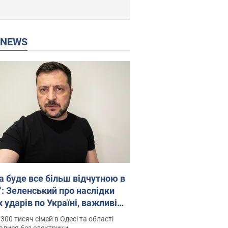
P NEWS
а буде все більш відчутною в
": Зеленський про наслідки
 ударів по Україні, важливі
 й атаки по об'єктах ворога.
300 тисяч сімей в Одесі та області
о
алися без електрики