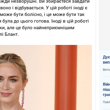
авжди незворушні. Ви збираєтеся завдати
оно і відбувається. У цій роботі іноді є
може бути болісно, і це може бути так
я була до цього готова. Іноді в цій роботі
аки, але це було найнеприємнішим
лі Блант.
Дух
вип
Вікт
Вій
піш
гра
юту
Павл