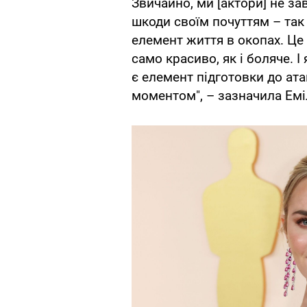
Звичайно, ми [актори] не з
шкоди своїм почуттям – так в
елемент життя в окопах. Це 
само красиво, як і боляче. І 
є елемент підготовки до ат
моментом", – зазначила Емі