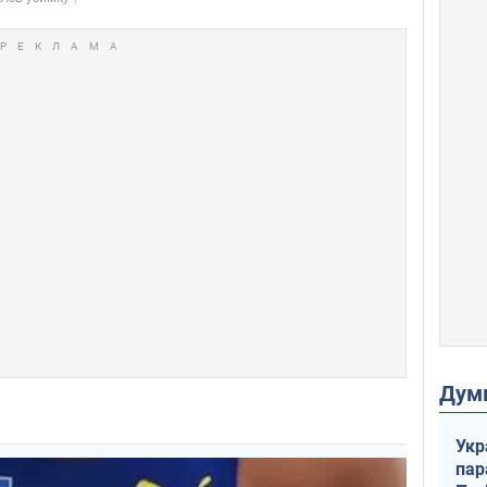
Дум
Укр
пар