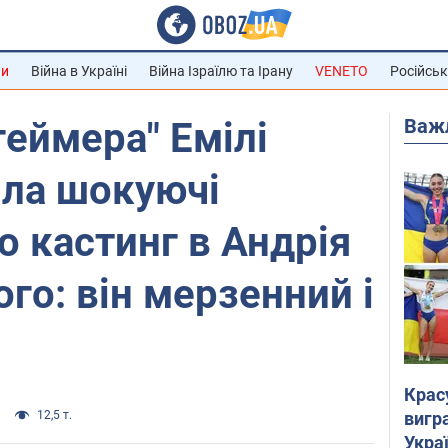
ни
Війна в Україні
Війна Ізраїлю та Ірану
VENETO
Російськ
Важ
геймера" Емілі
ила шокуючі
о кастинг в Андрія
го: він мерзенний і
Крас
вигр
12,5 т.
Украї