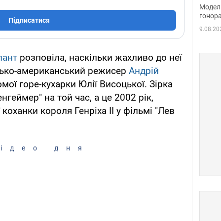
розп
Модель
бік 
гонора
Підписатися
9.08.20
лант
розповіла, наскільки жахливо до неї
йсько-американський режисер
Андрій
мої горе-кухарки Юлії Висоцької. Зірка
геймер" на той час, а це 2002 рік,
коханки короля Генріха II у фільмі "Лев
ідео дня