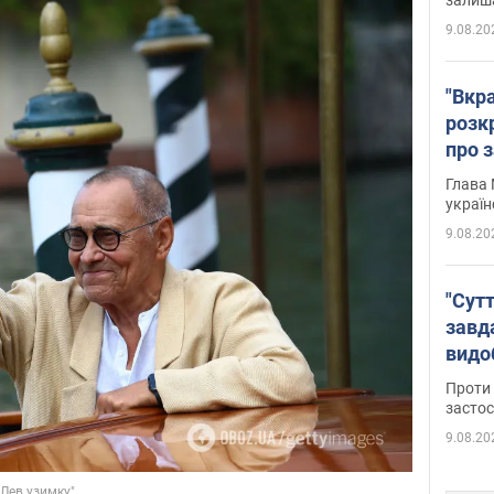
9.08.20
"Вкра
розк
про з
Глава 
україн
9.08.20
"Сутт
завд
видо
майд
Проти 
засто
9.08.20