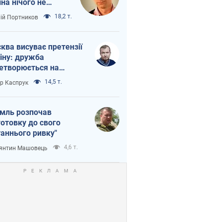
іна нічого не
шло з Україною
18,2 т.
лій Портников
ква висуває претензії
іну: дружба
етворюється на
ежність Росії від
14,5 т.
ор Каспрук
таю
мль розпочав
готовку до свого
таннього ривку"
4,6 т.
янтин Машовець