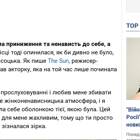
TO
ла приниження та ненависть до себе, а
ісці тоді опинилася, як би дивно не було,
соцька. Як пише
The Sun,
режисер-
ав акторку, яка на той час лише починала
 прослуховуванні і любив мене збивати
же жінконенависницька атмосфера, і я
ла себе оболонкою тієї, якою була. Цей
"Війн
Росії
і для мене жахливим, тому що ти просто
нових
зізналася зірка.
звіти
Понад 
Віде
залиш