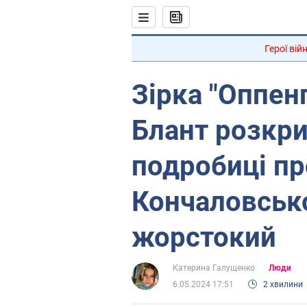
Герої вій
Зірка "Оппен
Блант розкр
подробиці пр
Кончаловсько
жорстокий
Катерина Галущенко
Люди
6.05.2024 17:51
2 хвилини