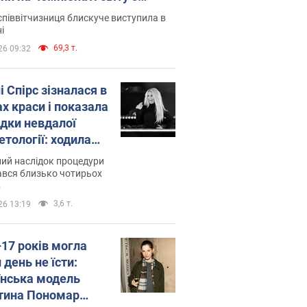
ї атлетики U20. Відео
піввітчизниця блискуче виступила в
і
69,3 т.
26 09:32
і Спірс зізналася в
х краси і показала
ідки невдалої
етології: ходила
майже місяць
ий наслідок процедури
ався близько чотирьох
в
3,6 т.
26 13:19
–17 років могла
 день не їсти:
їнська модель
тина Пономар