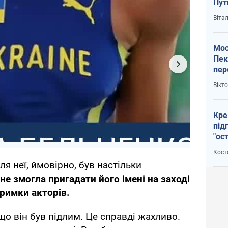
Пут
вий
Віта
Мос
Пек
пер
зал
Вікт
Ки
Кре
під
"ос
Кост
я неї, ймовірно, був настільки
не змогла пригадати його імені на заході
римки акторів.
що він був підлим. Це справді жахливо.