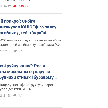
149,7 т.
26 20:47
й прикро": Сибіга
ритикував ЮНІСЕФ за заяву
агиблих дітей в Україні
МЗС наголосив, що причиною загибелі
ських дітей є війна, яку розв'язала РФ
9,4 т.
26 22:51
єві руйнування": Росія
ала масованого удару по
бувних активах і буровому
анчику "Укрнафти"
видобувної інфраструктури ворог
сував десятки БПЛА
8,0 т.
26 21:58