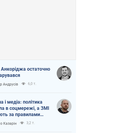
 Анкоріджа остаточно
арувався
6,0 т.
ор Андрусів
на і медіа: політика
ла в соцмережі, а ЗМІ
ють за правилами
б
3,2 т.
о Казарін