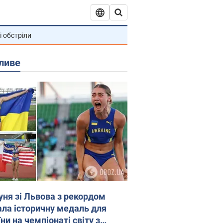
і обстріли
ливе
уня зі Львова з рекордом
ала історичну медаль для
ни на чемпіонаті світу з