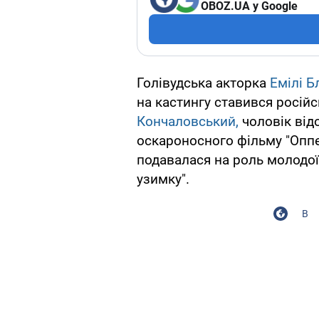
OBOZ.UA у Google
Голівудська акторка
Емілі Б
на кастингу ставився росі
Кончаловський,
чоловік відо
оскароносного фільму "Оппен
подавалася на роль молодої 
узимку".
В