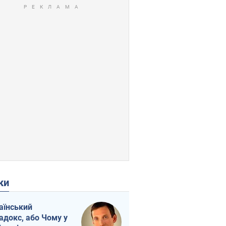
ки
аїнський
адокс, або Чому у