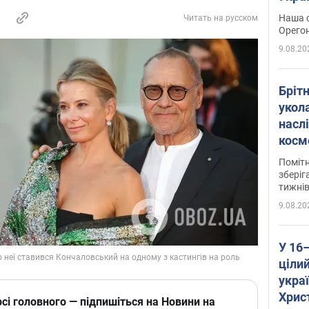
легко
Наша с
Читать на русском
Орегон
9.08.20
Брітн
укола
насл
косм
так 
Помітн
зберіг
тижні
9.08.20
У 16
цілий
укра
Хрис
сі головного — підпишіться на Новини на