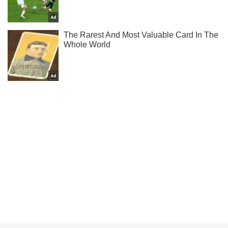
Що нового у Меган Маркл та принца Гаррі - читай у нас в
Instagram.
Підписатись
Підписатись
Шоу
Люди
Залишайся вдома! Українські...
Важливе