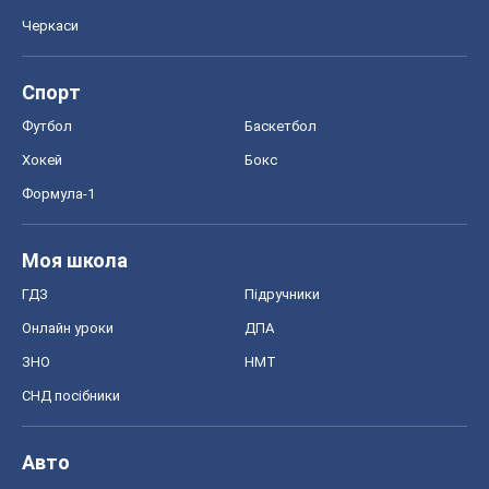
Онлайн уроки
ДПА
ЗНО
НМТ
СНД посібники
Авто
Тест Драйв
Електромобілі
Акції
Сервіс
Food Oboz
Рецепти
Напої
Дієти
Економіка
Ринки та компанії
Макроекономіка