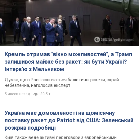
5 часов назад
30,5 т.
Україна має домовленості на щомісячну
поставку ракет до Patriot від США: Зеленський
розкрив подробиці
Київ також веде активні переговори з європейськими
партнерами
3 часа назад
9,6 т.
Дбала про учнів та підтримувала педагогів:
внаслідок удару РФ по Київщині загинула
директорка київського ліцею, її чоловік та онук
Вічна пам'ять жертвам російського терору
4 часа назад
15,0 т.