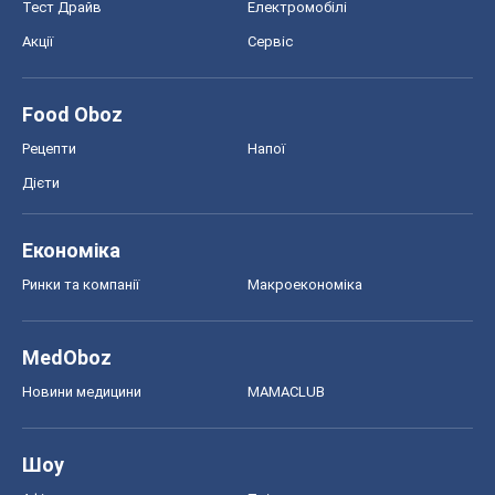
MedOboz
Новини медицини
MAMACLUB
Шоу
Афіша
Плітки
Краса
Мода
Жіночий журнал