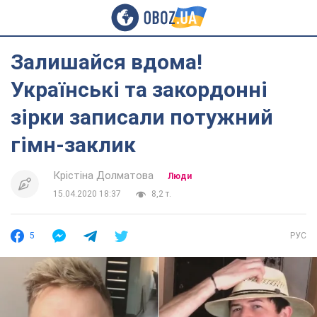
Залишайся вдома!
Українські та закордонні
зірки записали потужний
гімн-заклик
Крістіна Долматова
Люди
15.04.2020 18:37
8,2 т.
5
РУС