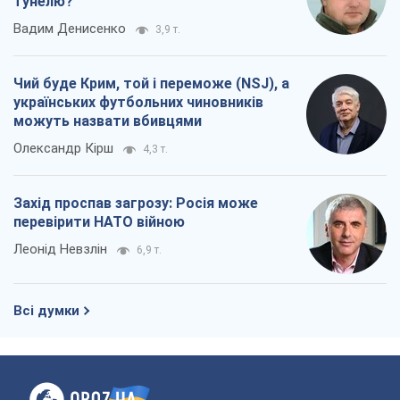
Леонід Невзлін
6,9 т.
Всі думки
Про компанію
Команда
Правова інформація
Політика конфіденційності
Реклама на сайті
Документи
Редакційна політика
Журналісти OBOZ.UA на місці
подій
OBOZ.UA
Політика
Світ
Розслідування