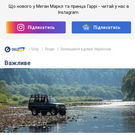
Значні штрафи і спеціальні полігони: як
проблему джипінгу вирішують за кордоном
Україні не завадить взяти приклад із країн Європи
8.08.2026 05:10
1,7 т.
На Прикарпатті після аномальної
спеки пройшла потужна злива:
дороги перетворились на річки.
Відео
Негода накрила Івано-Франківщину та
курортний Буковель