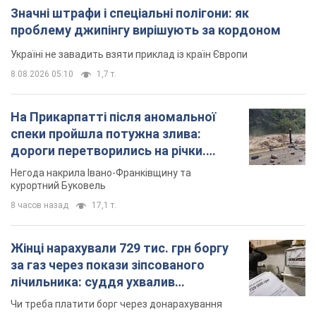
8 часов назад
17,1 т.
Жінці нарахували 729 тис. грн боргу
за газ через покази зіпсованого
лічильника: суддя ухвалив
неочікуване рішення
Чи треба платити борг через донарахування
3 часа назад
30,1 т.