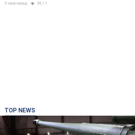
TOP NEWS
Кремль отримав "вікно можливостей", а Трамп
залишився майже без ракет: як бути Україні?
Інтерв’ю з Мельником
Думка, що в Росії закінчаться балістичні ракети, вкрай
небезпечна, наголосив експерт