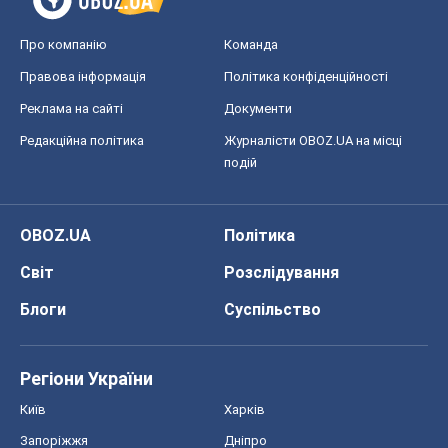
Блоги
Суспільство
Регіони України
Київ
Харків
Запоріжжя
Дніпро
Черкаси
Спорт
Футбол
Баскетбол
Хокей
Бокс
Формула-1
Моя школа
ГДЗ
Підручники