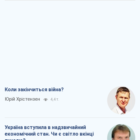
Коли закінчиться війна?
Юрій Хрістензен
4,4 т.
Україна вступила в надзвичайний
економічний стан. Чи є світло вкінці
тунелю?
Вадим Денисенко
3,9 т.
Чий буде Крим, той і переможе (NSJ), а
українських футбольних чиновників
можуть назвати вбивцями
Олександр Кірш
4,3 т.
Захід проспав загрозу: Росія може
перевірити НАТО війною