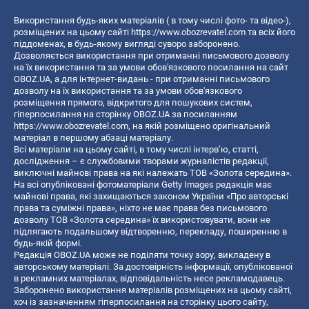
Використання будь-яких матеріалів ( в тому числі фото- та відео-),
розміщених на цьому сайті
https://www.obozrevatel.com
та всіх його
піддоменах, в будь-якому вигляді суворо заборонено.
Дозволяється використання при отриманні письмового дозволу
на їх використання та за умови обов'язкового посилання на сайт
OBOZ.UA, а для інтернет-видань - при отриманні письмового
дозволу на їх використання та за умови обов'язкового
розміщення прямого, відкритого для пошукових систем,
гіперпосилання на сторінку OBOZ.UA за посиланням
https://www.obozrevatel.com
, на якій розміщено оригінальний
матеріал в першому абзаці матеріалу.
Всі матеріали на цьому сайті, в тому числі інтерв’ю, статті,
дослідження – є службовими творами журналістів редакції,
виключні майнові права на які належать ТОВ «Золота середина».
На всі опубліковані фотоматеріали Getty Images редакція має
майнові права, які захищаються законом України «Про авторські
права та суміжні права», ніхто не має права без письмового
дозволу ТОВ «Золота середина» їх використовувати, вони не
підлягають подальшому відтворенню, перекладу, поширенню в
будь-якій формі.
Редакція OBOZ.UA може не поділяти точку зору, викладену в
авторському матеріалі. За достовірність інформації, опублікованої
в рекламних матеріалах, відповідальність несе рекламодавець.
Заборонено використання матеріалів розміщених на цьому сайті,
хоч із зазначенням гіперпосилання на сторінку цього сайту,