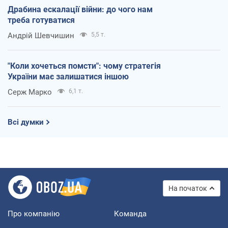
Драбина ескалації війни: до чого нам
треба готуватися
Андрій Шевчишин
5,5 т.
"Коли хочеться помсти": чому стратегія
України має залишатися іншою
Серж Марко
6,1 т.
Всі думки
На початок
Про компанію
Команда