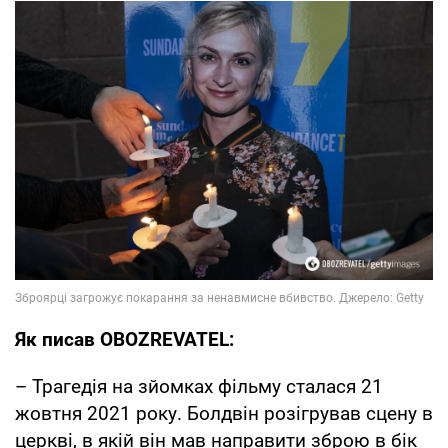
Як писав OBOZREVATEL:
– Трагедія на зйомках фільму сталася 21
жовтня 2021 року. Болдвін розігрував сцену в
церкві, в якій він мав направити зброю в бік