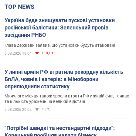
TOP NEWS
Україна буде знищувати пускові установки
російської балістики: Зеленський провів
засідання РНБО
Глава держави заявив, що установки будуть атаковані
118,1 т.
5.08.2026 18:04
У липні армія РФ втратила рекордну кількість
БпЛА, човнів і катерів: в Міноборони
оприлюднили статистику
Минулого місяця також зросли втрати РФ у живій силі, танках
та кількість уражень на великій відстані
4,3 т.
5.08.2026 20:02
"Потрібні швидкі та нестандартні підходи":
Корецький пообіцяв надати бізнесу