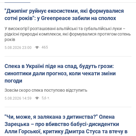
"Джипінг руйнує екосистеми, які формувалися
сотні років": у Greenpeace забили на сполох
У високогір'ї розташовані альпійські та субальпійські луки –
рідкісні природні комплекси, які формувалися протягом сотень
років
465
5.08.2026 23:00
Спека в Україні піде на спад, будуть грози:
синоптики дали прогноз, коли чекати зміни
погоди
Зовсім скоро спека поступово відступить
5,6 т.
5.08.2026 14:59
"Чи, може, я залякана з дитинства?" Олена
Зарецька – про вбивство бабусі-дисидентки
Алли Горської, критику Дмитра Стуса та втечу в