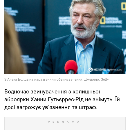
Водночас звинувачення з колишньої
зброярки Ханни Гутьєррес-Рід не знімуть. Їй
досі загрожує увʼязнення та штраф.