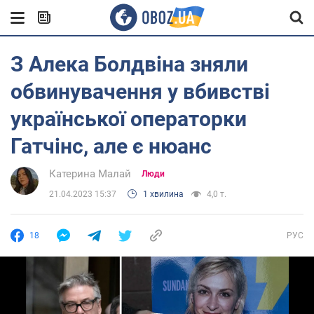
З Алека Болдвіна зняли
обвинувачення у вбивстві
української операторки
Гатчінс, але є нюанс
Катерина Малай
Люди
21.04.2023 15:37
1 хвилина
4,0 т.
18
РУС