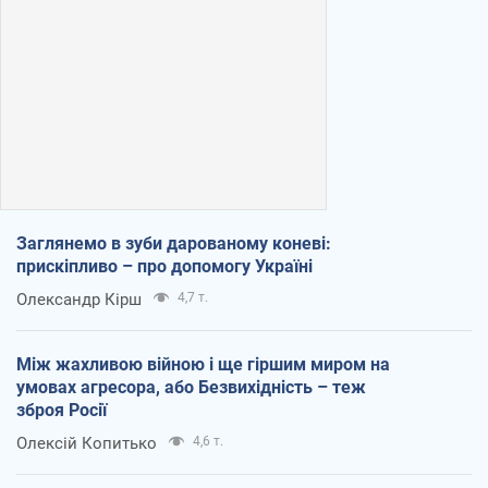
Заглянемо в зуби дарованому коневі:
прискіпливо – про допомогу Україні
Олександр Кірш
4,7 т.
Між жахливою війною і ще гіршим миром на
умовах агресора, або Безвихідність – теж
зброя Росії
Олексій Копитько
4,6 т.