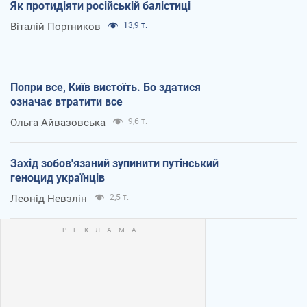
Як протидіяти російській балістиці
Віталій Портников
13,9 т.
Попри все, Київ вистоїть. Бо здатися
означає втратити все
Ольга Айвазовська
9,6 т.
Захід зобов'язаний зупинити путінський
геноцид українців
Леонід Невзлін
2,5 т.