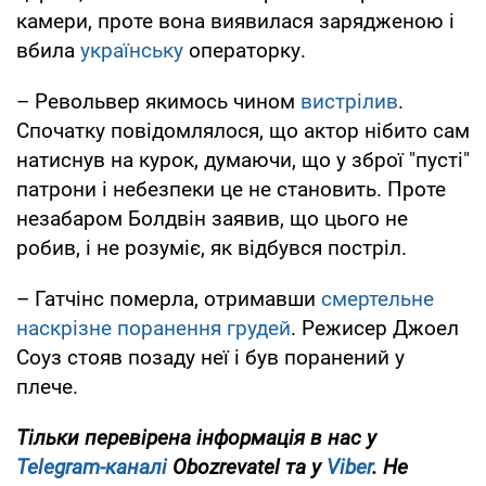
камери, проте вона виявилася зарядженою і
вбила
українську
операторку.
– Револьвер якимось чином
вистрілив
.
Спочатку повідомлялося, що актор нібито сам
натиснув на курок, думаючи, що у зброї "пусті"
патрони і небезпеки це не становить. Проте
незабаром Болдвін заявив, що цього не
робив, і не розуміє, як відбувся постріл.
– Гатчінс померла, отримавши
смертельне
наскрізне поранення грудей
. Режисер Джоел
Соуз стояв позаду неї і був поранений у
плече.
Тільки перевірена інформація в нас у
Telegram-каналі
Obozrevatel та у
Viber
. Не