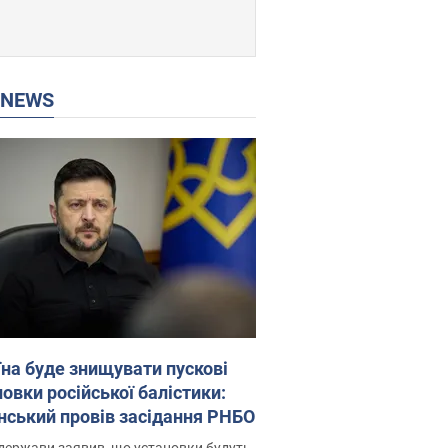
P NEWS
їна буде знищувати пускові
овки російської балістики:
нський провів засідання РНБО
держави заявив, що установки будуть