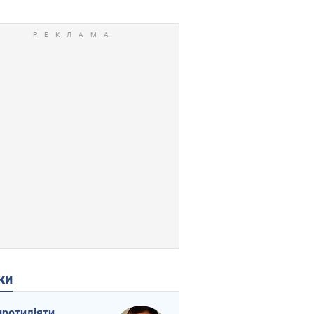
ки
протидіяти