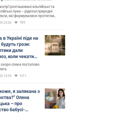
когір'ї розташовані альпійські та
пійські луки – рідкісні природні
си, які формувалися протягом
 років
585
26 23:00
 в Україні піде на
 будуть грози:
птики дали
ноз, коли чекати
и погоди
 скоро спека поступово
пить
6,3 т.
26 14:59
може, я залякана з
нства?" Олена
цька – про
ство бабусі-