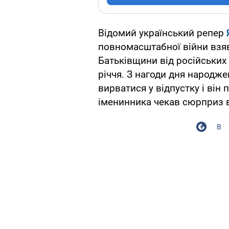
Відомий український репер
повномасштабної війни взяв
Батьківщини від російських 
річчя. З нагоди дня народж
вирватися у відпустку і він 
іменинника чекав сюрприз в
В