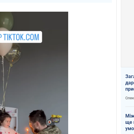
Заг
дар
при
доп
Олек
Між
ще 
умо