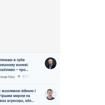
лянемо в зуби
ованому коневі:
скіпливо – про
омогу Україні
5,1 т.
сандр Кірш
 жахливою війною і
гіршим миром на
вах агресора, або