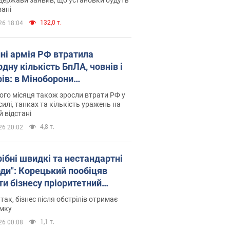
ані
132,0 т.
26 18:04
пні армія РФ втратила
дну кількість БпЛА, човнів і
рів: в Міноборони
люднили статистику
го місяця також зросли втрати РФ у
силі, танках та кількість уражень на
й відстані
4,8 т.
26 20:02
рібні швидкі та нестандартні
оди": Корецький пообіцяв
ти бізнесу пріоритетний
уп до наявних складських
 так, бізнес після обстрілів отримає
іщень
имку
1,1 т.
26 00:08