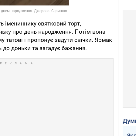
ь імениннику святковий торт,
ньку про день народження. Потім вона
татові і пропонує задути свічки. Ярмак
ь до доньки та загадує бажання.
Дум
Як 