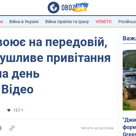
ни
Війна в Україні
Війна Ізраїлю та Ірану
VENETO
Російськ
Важ
воює на передовій,
рушливе привітання
на день
 Відео
а
13,7 т.
"Джи
форму
Читать на русском
Gree