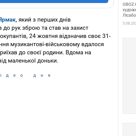
диси
OBOZ.U
Горсь
художн
Лісабо
Дмит
Ярмак
, який з перших днів
в По
5.08.20
 до рук зброю та став на захист
окупантів, 24 жовтня відзначив своє 31-
ення музикантові-військовому вдалося
приїхав до своєї родини. Вдома на
ід маленької доньки.
ідео дня