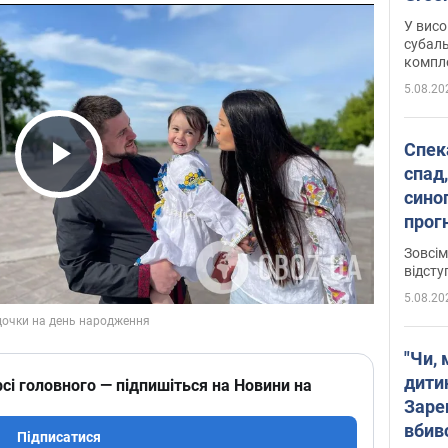
У висо
субаль
комплек
сотень
5.08.20
Спека
спад,
Play Video
сино
прог
змін
Зовсім
відсту
5.08.20
"Чи, 
дити
сі головного — підпишіться на Новини на
Заре
вбив
Підписатися