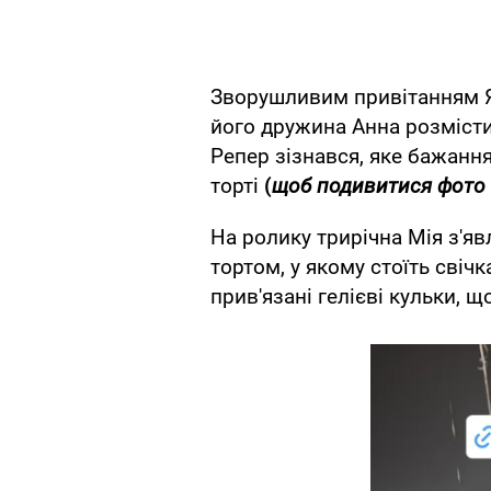
Зворушливим привітанням Я
його дружина Анна розмістил
Репер зізнався, яке бажанн
торті
(
щоб подивитися фото т
На ролику трирічна Мія з'я
тортом, у якому стоїть свіч
прив'язані гелієві кульки, 