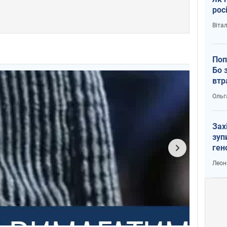
рос
Віта
Поп
Бо 
втр
Ольг
Зах
зуп
ген
Леон