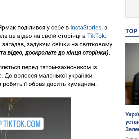
рмак поділився у себе в
InstaStories
, а
TO
а це відео на своїй сторінці в
TikTok
.
я загадав, задуючи свічки на святковому
а відео, доскрольте до кінця сторінки)
.
вляється перед татом-захисником із
ка. До волосся маленької українки
що робить її образ досить кумедним.
Укра
устан
Зеле
Глава 