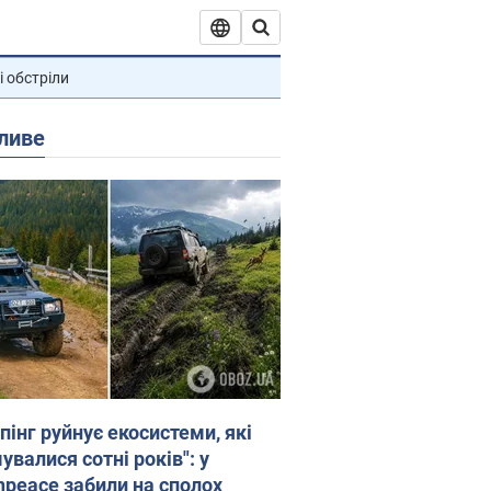
і обстріли
ливе
пінг руйнує екосистеми, які
валися сотні років": у
npeace забили на сполох