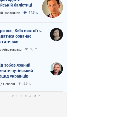
ійській балістиці
14,3 т.
лій Портников
ри все, Київ вистоїть.
здатися означає
атити все
9,8 т.
а Айвазовська
ід зобов'язаний
инити путінський
оцид українців
2,9 т.
ід Невзлін