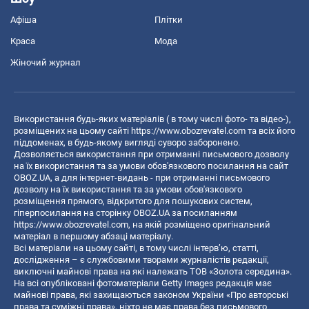
Афіша
Плітки
Краса
Мода
Жіночий журнал
Використання будь-яких матеріалів ( в тому числі фото- та відео-),
розміщених на цьому сайті
https://www.obozrevatel.com
та всіх його
піддоменах, в будь-якому вигляді суворо заборонено.
Дозволяється використання при отриманні письмового дозволу
на їх використання та за умови обов'язкового посилання на сайт
OBOZ.UA, а для інтернет-видань - при отриманні письмового
дозволу на їх використання та за умови обов'язкового
розміщення прямого, відкритого для пошукових систем,
гіперпосилання на сторінку OBOZ.UA за посиланням
https://www.obozrevatel.com
, на якій розміщено оригінальний
матеріал в першому абзаці матеріалу.
Всі матеріали на цьому сайті, в тому числі інтерв’ю, статті,
дослідження – є службовими творами журналістів редакції,
виключні майнові права на які належать ТОВ «Золота середина».
На всі опубліковані фотоматеріали Getty Images редакція має
майнові права, які захищаються законом України «Про авторські
права та суміжні права», ніхто не має права без письмового