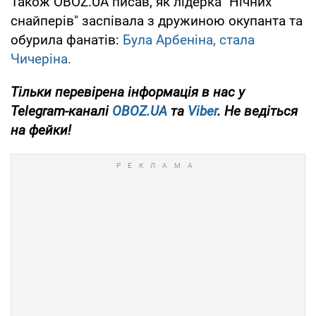
Також OBOZ.UA писав, як лідерка "Нічних
снайперів" заспівала з дружиною окупанта та
обурила фанатів:
Була Арбеніна, стала
Чичеріна.
Тільки перевірена інформація в нас у
Telegram-каналі
OBOZ.UA
та
Viber
. Не ведіться
на фейки!