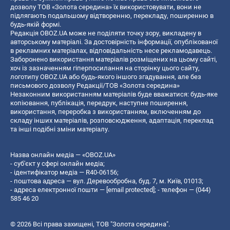
дозволу ТОВ «Золота середина» їх використовувати, вони не
підлягають подальшому відтворенню, перекладу, поширенню в
будь-якій формі.
Редакція OBOZ.UA може не поділяти точку зору, викладену в
авторському матеріалі. За достовірність інформації, опублікованої
в рекламних матеріалах, відповідальність несе рекламодавець.
Заборонено використання матеріалів розміщених на цьому сайті,
хоч із зазначенням гіперпосилання на сторінку цього сайту,
логотипу OBOZ.UA або будь-якого іншого згадування, але без
письмового дозволу Редакції/ТОВ «Золота середина»
Незаконним використанням матеріалів буде вважатися: будь-яке
копiювання, публiкацiя, передрук, наступне поширення,
використання, переробка з використанням, включенням до
складу інших матеріалів, розповсюдження, адаптація, переклад
та інші подібні зміни матеріалу.
Назва онлайн медіа — «OBOZ.UA»
- суб'єкт у сфері онлайн медіа;
- ідентифікатор медіа — R40-06156;
- поштова адреса — вул. Деревообробна, буд. 7, м. Київ, 01013;
- адреса електронної пошти —
[email protected]
; - телефон — (044)
585 46 20
© 2026 Всі права захищені, ТОВ "Золота середина".