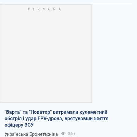
"Варта" та "Новатор" витримали кулеметний
обстріл і удар FPV-дрона, врятувавши життя
офіцеру ЗСУ
Українська Бронетехніка
3,6 т.