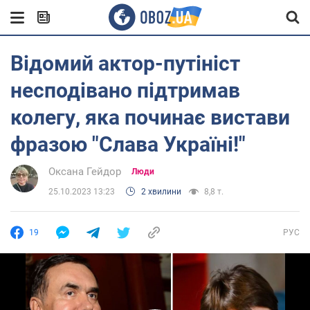
Відомий актор-путініст
несподівано підтримав
колегу, яка починає вистави
фразою "Слава Україні!"
Оксана Гейдор
Люди
25.10.2023 13:23
2 хвилини
8,8 т.
19
РУС