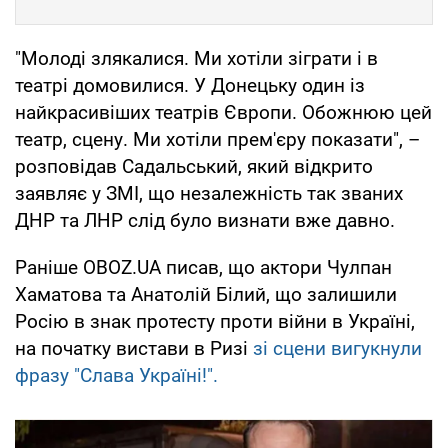
"Молоді злякалися. Ми хотіли зіграти і в
театрі домовилися. У Донецьку один із
найкрасивіших театрів Європи. Обожнюю цей
театр, сцену. Ми хотіли прем'єру показати", –
розповідав Садальський, який відкрито
заявляє у ЗМІ, що незалежність так званих
ДНР та ЛНР слід було визнати вже давно.
Раніше OBOZ.UA писав, що актори Чулпан
Хаматова та Анатолій Білий, що залишили
Росію в знак протесту проти війни в Україні,
на початку вистави в Ризі
зі сцени вигукнули
фразу "Слава Україні!".