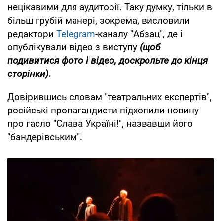
нецікавими для аудиторії. Таку думку, тільки в
більш грубій манері, зокрема, висловили
редактори
Telegram
-каналу "Абзац", де і
опублікували відео з виступу
(щоб
подивитися фото і відео, доскрольте до кінця
сторінки).
Довірившись словам "театральних експертів",
російські пропагандисти підхопили новину
про гасло "Слава Україні!", назвавши його
"бандерівським".