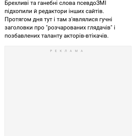
Брехливі та ганебні слова псевдоЗМІ
підхопили й редактори інших сайтів.
Протягом дня тут і там з'являлися гучні
заголовки про "розчарованих глядачів" і
позбавлених таланту акторів-втікачів.