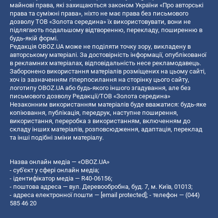
майнові права, які захищаються законом України «Про авторські
права та суміжні права», ніхто не має права без письмового
дозволу ТОВ «Золота середина» їх використовувати, вони не
підлягають подальшому відтворенню, перекладу, поширенню в
будь-якій формі.
Редакція OBOZ.UA може не поділяти точку зору, викладену в
авторському матеріалі. За достовірність інформації, опублікованої
в рекламних матеріалах, відповідальність несе рекламодавець.
Заборонено використання матеріалів розміщених на цьому сайті,
хоч із зазначенням гіперпосилання на сторінку цього сайту,
логотипу OBOZ.UA або будь-якого іншого згадування, але без
письмового дозволу Редакції/ТОВ «Золота середина»
Незаконним використанням матеріалів буде вважатися: будь-яке
копiювання, публiкацiя, передрук, наступне поширення,
використання, переробка з використанням, включенням до
складу інших матеріалів, розповсюдження, адаптація, переклад
та інші подібні зміни матеріалу.
Назва онлайн медіа — «OBOZ.UA»
- суб'єкт у сфері онлайн медіа;
- ідентифікатор медіа — R40-06156;
- поштова адреса — вул. Деревообробна, буд. 7, м. Київ, 01013;
- адреса електронної пошти —
[email protected]
; - телефон — (044)
585 46 20