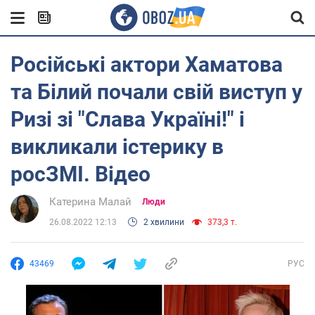
Російські актори Хаматова
та Білий почали свій виступ у
Ризі зі "Слава Україні!" і
викликали істерику в
росЗМІ. Відео
Катерина Малай
Люди
26.08.2022 12:13
2 хвилини
373,3 т.
43469
РУС