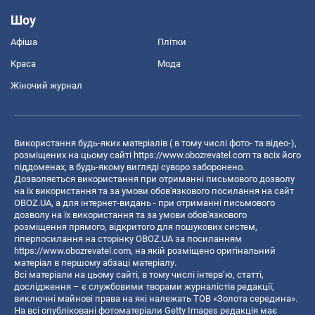
Шоу
Афіша
Плітки
Краса
Мода
Жіночий журнал
Використання будь-яких матеріалів ( в тому числі фото- та відео-),
розміщених на цьому сайті
https://www.obozrevatel.com
та всіх його
піддоменах, в будь-якому вигляді суворо заборонено.
Дозволяється використання при отриманні письмового дозволу
на їх використання та за умови обов'язкового посилання на сайт
OBOZ.UA, а для інтернет-видань - при отриманні письмового
дозволу на їх використання та за умови обов'язкового
розміщення прямого, відкритого для пошукових систем,
гіперпосилання на сторінку OBOZ.UA за посиланням
https://www.obozrevatel.com
, на якій розміщено оригінальний
матеріал в першому абзаці матеріалу.
Всі матеріали на цьому сайті, в тому числі інтерв’ю, статті,
дослідження – є службовими творами журналістів редакції,
виключні майнові права на які належать ТОВ «Золота середина».
На всі опубліковані фотоматеріали Getty Images редакція має