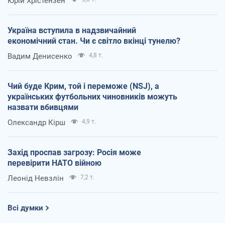
Юрій Хрістензен
Україна вступила в надзвичайний
економічний стан. Чи є світло вкінці тунелю?
Вадим Денисенко
4,8 т.
Чий буде Крим, той і переможе (NSJ), а
українських футбольних чиновників можуть
назвати вбивцями
Олександр Кірш
4,9 т.
Захід проспав загрозу: Росія може
перевірити НАТО війною
Леонід Невзлін
7,2 т.
Всі думки