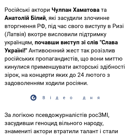
Російські актори
Чулпан Хаматова
та
Анатолій Білий
, які засудили злочинне
вторгнення РФ, під час свого виступу в Ризі
(Латвія) вкотре висловили підтримку
українцям,
почавши виступ зі слів "Слава
Україні!"
Антивоєнний жест так розізлив
російських пропагандистів, що вони миттю
кинулися применшувати акторські здібності
зірок, на концерти яких до 24 лютого з
задоволенням ходили росіяни.
Відео дня
За логікою псевдожурналістів росЗМІ,
засудивши геноцид вільного народу,
знамениті актори втратили талант і стали