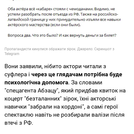
Вони заявили, нібито актори читали з
суфлера і
через це глядачам потрібна буде
психологічна допомога
. За словами
"спецагента Абзацу", який придбав квиток на
коцерт "безталанних" зірок, їхні акторські
навички "забрали на кордоні", а самі герої
спектаклю навіть не розбирали валізи після
втечі з РФ.