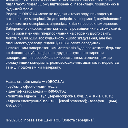
підлягають подальшому відтворенню, перекладу, поширенню в
будь-якій формі.
Редакція OBOZ.UA може не поділяти точку зору, викладену в
авторському матеріалі. За достовірність інформації, опублікованої
в рекламних матеріалах, відповідальність несе рекламодавець.
Заборонено використання матеріалів розміщених на цьому сайті,
хоч із зазначенням гіперпосилання на сторінку цього сайту,
логотипу OBOZ.UA або будь-якого іншого згадування, але без
письмового дозволу Редакції/ТОВ «Золота середина»
Незаконним використанням матеріалів буде вважатися: будь-яке
копiювання, публiкацiя, передрук, наступне поширення,
використання, переробка з використанням, включенням до
складу інших матеріалів, розповсюдження, адаптація, переклад
та інші подібні зміни матеріалу.
Назва онлайн медіа — «OBOZ.UA»
- суб'єкт у сфері онлайн медіа;
- ідентифікатор медіа — R40-06156;
- поштова адреса — вул. Деревообробна, буд. 7, м. Київ, 01013;
- адреса електронної пошти —
[email protected]
; - телефон — (044)
585 46 20
© 2026 Всі права захищені, ТОВ "Золота середина".