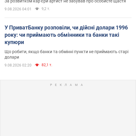
За розвитком кар'єри артист не забував про особисте щастя
9,2 т.
9.08.2026 04:01
У ПриватБанку розповіли, чи дійсні долари 1996
року: чи приймають обмінники та банки такі
купюри
Що робити, якщо банки та обмінні пункти не приймають старі
долари
82,1 т.
9.08.2026 02:20