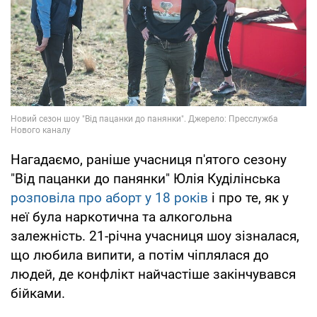
Нагадаємо, раніше учасниця п'ятого сезону
"Від пацанки до панянки" Юлія Куділінська
розповіла про аборт у 18 років
і про те, як у
неї була наркотична та алкогольна
залежність. 21-річна учасниця шоу зізналася,
що любила випити, а потім чіплялася до
людей, де конфлікт найчастіше закінчувався
бійками.