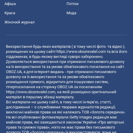
Афіша
Плітки
Краса
Мода
Жіночий журнал
Використання будь-яких матеріалів ( в тому числі фото- та відео-),
розміщених на цьому сайті
https://www.obozrevatel.com
та всіх його
піддоменах, в будь-якому вигляді суворо заборонено.
Дозволяється використання при отриманні письмового дозволу
на їх використання та за умови обов'язкового посилання на сайт
OBOZ.UA, а для інтернет-видань - при отриманні письмового
дозволу на їх використання та за умови обов'язкового
розміщення прямого, відкритого для пошукових систем,
гіперпосилання на сторінку OBOZ.UA за посиланням
https://www.obozrevatel.com
, на якій розміщено оригінальний
матеріал в першому абзаці матеріалу.
Всі матеріали на цьому сайті, в тому числі інтерв’ю, статті,
дослідження – є службовими творами журналістів редакції,
виключні майнові права на які належать ТОВ «Золота середина».
На всі опубліковані фотоматеріали Getty Images редакція має
майнові права, які захищаються законом України «Про авторські
права та суміжні права», ніхто не має права без письмового
дозволу ТОВ «Золота середина» їх використовувати, вони не