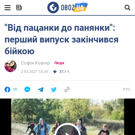
"Від пацанки до панянки":
перший випуск закінчився
бійкою
Софія Ковнір
Люди
2.03.2021 10:39
37,1 т.
19
РУС