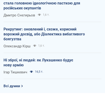
стала головною ідеологічною пасткою для
російських окупантів
Дмитро Снєгирьов
1,6 т.
Рекрутинг: оновлений і, схоже, корисний
ворожий досвід, або Діалектика вибагливого
боягузтва
Олександр Кірш
1,6 т.
Ні зброї, ні людей: як Лукашенко будує
нову армію
Ігар Тишкевич
16,5 т.
Всі думки