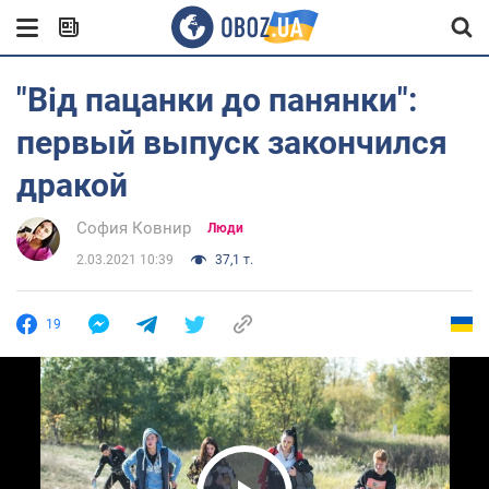
"Від пацанки до панянки":
первый выпуск закончился
дракой
София Ковнир
Люди
2.03.2021 10:39
37,1 т.
19