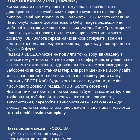
матеріал в першому абзаці матеріалу.
Всі матеріали на цьому сайті, в тому числі інтерв’ю, статті,
дослідження – є службовими творами журналістів редакції,
виключні майнові права на які належать ТОВ «Золота середина».
На всі опубліковані фотоматеріали Getty Images редакція має
майнові права, які захищаються законом України «Про авторські
права та суміжні права», ніхто не має права без письмового
дозволу ТОВ «Золота середина» їх використовувати, вони не
підлягають подальшому відтворенню, перекладу, поширенню в
будь-якій формі.
Редакція OBOZ.UA може не поділяти точку зору, викладену в
авторському матеріалі. За достовірність інформації, опублікованої
в рекламних матеріалах, відповідальність несе рекламодавець.
Заборонено використання матеріалів розміщених на цьому сайті,
хоч із зазначенням гіперпосилання на сторінку цього сайту,
логотипу OBOZ.UA або будь-якого іншого згадування, але без
письмового дозволу Редакції/ТОВ «Золота середина»
Незаконним використанням матеріалів буде вважатися: будь-яке
копiювання, публiкацiя, передрук, наступне поширення,
використання, переробка з використанням, включенням до
складу інших матеріалів, розповсюдження, адаптація, переклад
та інші подібні зміни матеріалу.
Назва онлайн медіа — «OBOZ.UA»
- суб'єкт у сфері онлайн медіа;
- ідентифікатор медіа — R40-06156;