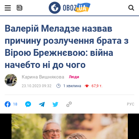
Валерій Меладзе назвав
причину розлучення брата з
Вірою Брежнєвою: війна
начебто ні до чого
Карина Вишнякова
Люди
23.10.2023 09:32
1 хвилина
67,9 т.
18
РУС