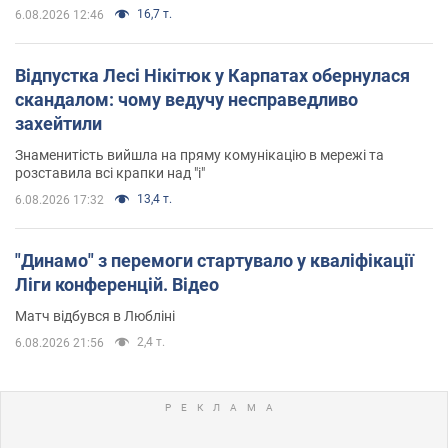
16,7 т.
6.08.2026 12:46
Відпустка Лесі Нікітюк у Карпатах обернулася
скандалом: чому ведучу несправедливо
захейтили
Знаменитість вийшла на пряму комунікацію в мережі та
розставила всі крапки над "і"
13,4 т.
6.08.2026 17:32
"Динамо" з перемоги стартувало у кваліфікації
Ліги конференцій. Відео
Матч відбувся в Любліні
2,4 т.
6.08.2026 21:56