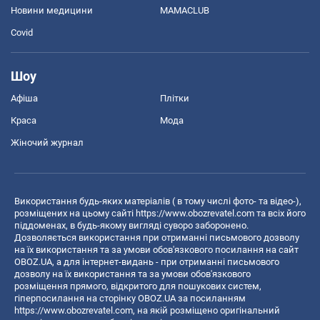
Новини медицини
MAMACLUB
Covid
Шоу
Афіша
Плітки
Краса
Мода
Жіночий журнал
Використання будь-яких матеріалів ( в тому числі фото- та відео-),
розміщених на цьому сайті
https://www.obozrevatel.com
та всіх його
піддоменах, в будь-якому вигляді суворо заборонено.
Дозволяється використання при отриманні письмового дозволу
на їх використання та за умови обов'язкового посилання на сайт
OBOZ.UA, а для інтернет-видань - при отриманні письмового
дозволу на їх використання та за умови обов'язкового
розміщення прямого, відкритого для пошукових систем,
гіперпосилання на сторінку OBOZ.UA за посиланням
https://www.obozrevatel.com
, на якій розміщено оригінальний