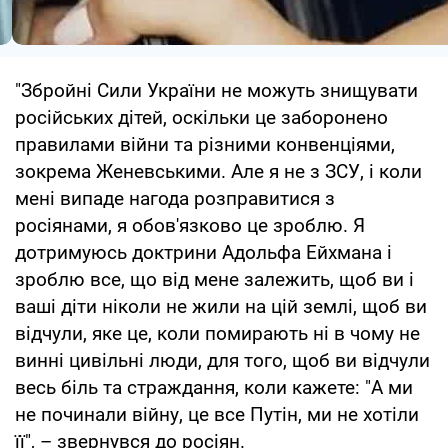
"Збройні Сили України не можуть знищувати
російських дітей, оскільки це заборонено
правилами війни та різними конвенціями,
зокрема Женевськими. Але я не з ЗСУ, і коли
мені випаде нагода розправитися з
росіянами, я обов'язково це зроблю. Я
дотримуюсь доктрини Адольфа Ейхмана і
зроблю все, що від мене залежить, щоб ви і
ваші діти ніколи не жили на цій землі, щоб ви
відчули, яке це, коли помирають ні в чому не
винні цивільні люди, для того, щоб ви відчули
весь біль та страждання, коли кажете: "А ми
не починали війну, це все Путін, ми не хотіли
її", – звернувся до росіян.