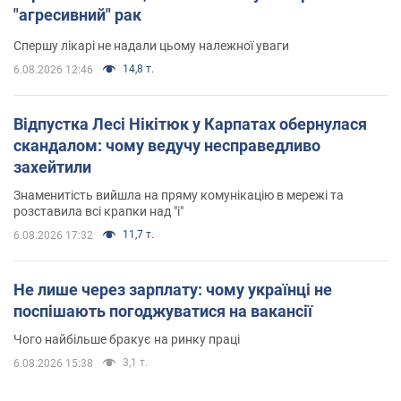
"агресивний" рак
Спершу лікарі не надали цьому належної уваги
14,8 т.
6.08.2026 12:46
Відпустка Лесі Нікітюк у Карпатах обернулася
скандалом: чому ведучу несправедливо
захейтили
Знаменитість вийшла на пряму комунікацію в мережі та
розставила всі крапки над "і"
11,7 т.
6.08.2026 17:32
Не лише через зарплату: чому українці не
поспішають погоджуватися на вакансії
Чого найбільше бракує на ринку праці
3,1 т.
6.08.2026 15:38