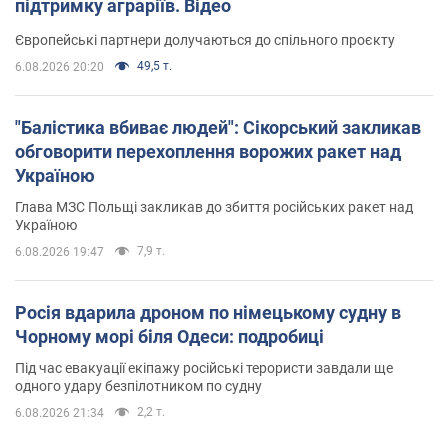
підтримку аграріїв. Відео
Європейські партнери долучаються до спільного проєкту
49,5 т.
6.08.2026 20:20
"Балістика вбиває людей": Сікорський закликав
обговорити перехоплення ворожих ракет над
Україною
Глава МЗС Польщі закликав до збиття російських ракет над
Україною
7,9 т.
6.08.2026 19:47
Росія вдарила дроном по німецькому судну в
Чорному морі біля Одеси: подробиці
Під час евакуації екіпажу російські терористи завдали ще
одного удару безпілотником по судну
2,2 т.
6.08.2026 21:34