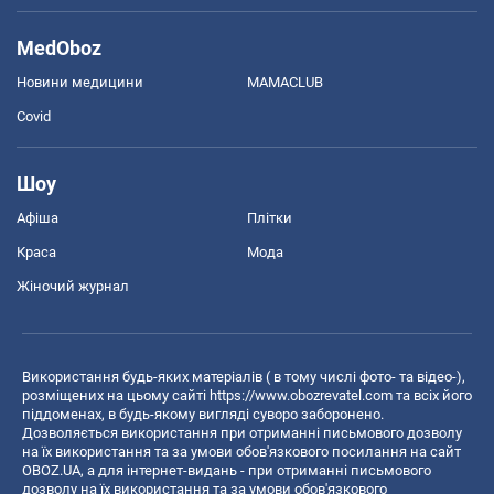
MedOboz
Новини медицини
MAMACLUB
Covid
Шоу
Афіша
Плітки
Краса
Мода
Жіночий журнал
Використання будь-яких матеріалів ( в тому числі фото- та відео-),
розміщених на цьому сайті
https://www.obozrevatel.com
та всіх його
піддоменах, в будь-якому вигляді суворо заборонено.
Дозволяється використання при отриманні письмового дозволу
на їх використання та за умови обов'язкового посилання на сайт
OBOZ.UA, а для інтернет-видань - при отриманні письмового
дозволу на їх використання та за умови обов'язкового