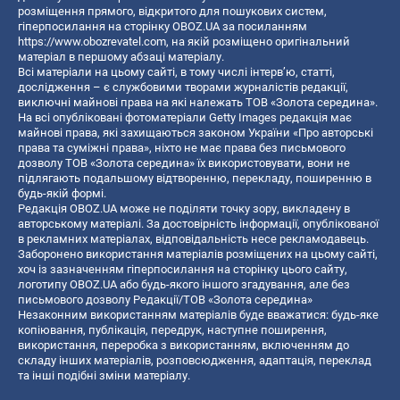
розміщення прямого, відкритого для пошукових систем,
гіперпосилання на сторінку OBOZ.UA за посиланням
https://www.obozrevatel.com
, на якій розміщено оригінальний
матеріал в першому абзаці матеріалу.
Всі матеріали на цьому сайті, в тому числі інтерв’ю, статті,
дослідження – є службовими творами журналістів редакції,
виключні майнові права на які належать ТОВ «Золота середина».
На всі опубліковані фотоматеріали Getty Images редакція має
майнові права, які захищаються законом України «Про авторські
права та суміжні права», ніхто не має права без письмового
дозволу ТОВ «Золота середина» їх використовувати, вони не
підлягають подальшому відтворенню, перекладу, поширенню в
будь-якій формі.
Редакція OBOZ.UA може не поділяти точку зору, викладену в
авторському матеріалі. За достовірність інформації, опублікованої
в рекламних матеріалах, відповідальність несе рекламодавець.
Заборонено використання матеріалів розміщених на цьому сайті,
хоч із зазначенням гіперпосилання на сторінку цього сайту,
логотипу OBOZ.UA або будь-якого іншого згадування, але без
письмового дозволу Редакції/ТОВ «Золота середина»
Незаконним використанням матеріалів буде вважатися: будь-яке
копiювання, публiкацiя, передрук, наступне поширення,
використання, переробка з використанням, включенням до
складу інших матеріалів, розповсюдження, адаптація, переклад
та інші подібні зміни матеріалу.