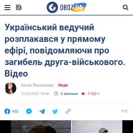
Український ведучий
розплакався у прямому
ефірі, повідомляючи про
загибель друга-військового.
Відео
Анна Яковлева
Люди
12.03.2022 18:46
2 хвилини
113,0 т.
602
РУС