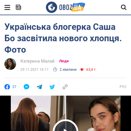
Українська блогерка Саша
Бо засвітила нового хлопця.
Фото
Катерина Малай
Люди
29.11.2021 16:17
2 хвилини
63,4 т.
37
РУС