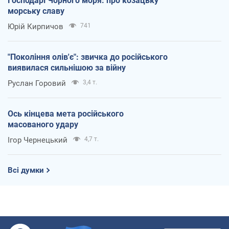
Господарі Чорного моря: про козацьку
морську славу
Юрій Кирпичов
741
"Покоління олів'є": звичка до російського
виявилася сильнішою за війну
Руслан Горовий
3,4 т.
Ось кінцева мета російського
масованого удару
Ігор Чернецький
4,7 т.
Всі думки