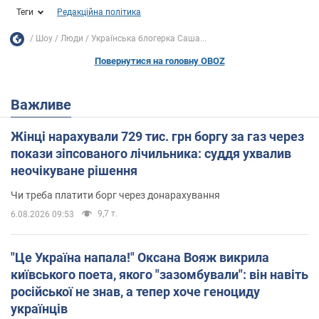
Теги
Редакційна політика
Шоу
Люди
Українська блогерка Саша...
Повернутися на головну OBOZ
Важливе
Жінці нарахували 729 тис. грн боргу за газ через
покази зіпсованого лічильника: суддя ухвалив
неочікуване рішення
Чи треба платити борг через донарахування
9,7 т.
6.08.2026 09:53
"Це Україна напала!" Оксана Вояж викрила
київського поета, якого "зазомбували": він навіть
російської не знав, а тепер хоче геноциду
українців