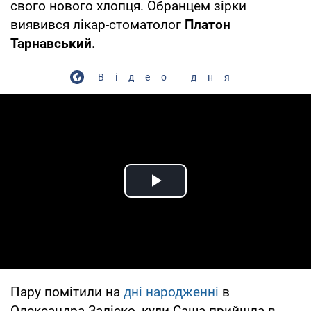
свого нового хлопця. Обранцем зірки
виявився лікар-стоматолог
Платон
Тарнавський.
Відео дня
Play Video
Пару помітили на
дні народженні
в
Олександра Заліско, куди Саша прийшла в