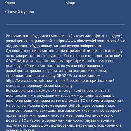
Краса
Мода
Жіночий журнал
Використання будь-яких матеріалів ( в тому числі фото- та відео-),
розміщених на цьому сайті
https://www.obozrevatel.com
та всіх його
піддоменах, в будь-якому вигляді суворо заборонено.
Дозволяється використання при отриманні письмового дозволу
на їх використання та за умови обов'язкового посилання на сайт
OBOZ.UA, а для інтернет-видань - при отриманні письмового
дозволу на їх використання та за умови обов'язкового
розміщення прямого, відкритого для пошукових систем,
гіперпосилання на сторінку OBOZ.UA за посиланням
https://www.obozrevatel.com
, на якій розміщено оригінальний
матеріал в першому абзаці матеріалу.
Всі матеріали на цьому сайті, в тому числі інтерв’ю, статті,
дослідження – є службовими творами журналістів редакції,
виключні майнові права на які належать ТОВ «Золота середина».
На всі опубліковані фотоматеріали Getty Images редакція має
майнові права, які захищаються законом України «Про авторські
права та суміжні права», ніхто не має права без письмового
дозволу ТОВ «Золота середина» їх використовувати, вони не
підлягають подальшому відтворенню, перекладу, поширенню в
будь-якій формі.