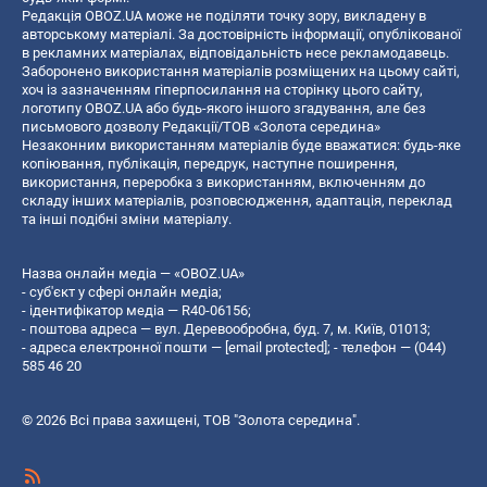
Редакція OBOZ.UA може не поділяти точку зору, викладену в
авторському матеріалі. За достовірність інформації, опублікованої
в рекламних матеріалах, відповідальність несе рекламодавець.
Заборонено використання матеріалів розміщених на цьому сайті,
хоч із зазначенням гіперпосилання на сторінку цього сайту,
логотипу OBOZ.UA або будь-якого іншого згадування, але без
письмового дозволу Редакції/ТОВ «Золота середина»
Незаконним використанням матеріалів буде вважатися: будь-яке
копiювання, публiкацiя, передрук, наступне поширення,
використання, переробка з використанням, включенням до
складу інших матеріалів, розповсюдження, адаптація, переклад
та інші подібні зміни матеріалу.
Назва онлайн медіа — «OBOZ.UA»
- суб'єкт у сфері онлайн медіа;
- ідентифікатор медіа — R40-06156;
- поштова адреса — вул. Деревообробна, буд. 7, м. Київ, 01013;
- адреса електронної пошти —
[email protected]
; - телефон — (044)
585 46 20
© 2026 Всі права захищені, ТОВ "Золота середина".