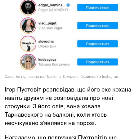
Ігор Пустовіт розповідав, що його екс-кохана
навіть друзям не розповідала про нові
стосунки. З його слів, вона ховала
Тарнавського на балконі, коли хтось
неочікувано з'являвся на порозі.
Нагадаємо, що подружжя Пустовітів ще