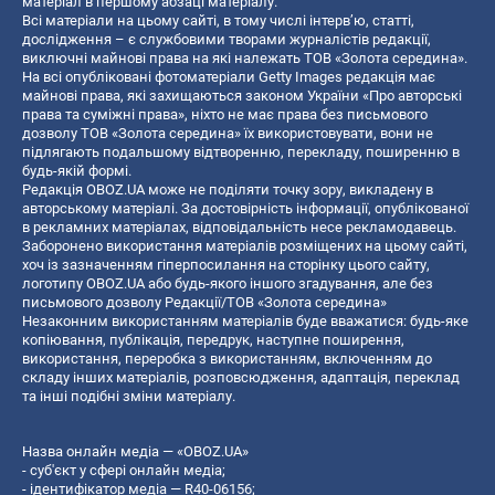
матеріал в першому абзаці матеріалу.
Всі матеріали на цьому сайті, в тому числі інтерв’ю, статті,
дослідження – є службовими творами журналістів редакції,
виключні майнові права на які належать ТОВ «Золота середина».
На всі опубліковані фотоматеріали Getty Images редакція має
майнові права, які захищаються законом України «Про авторські
права та суміжні права», ніхто не має права без письмового
дозволу ТОВ «Золота середина» їх використовувати, вони не
підлягають подальшому відтворенню, перекладу, поширенню в
будь-якій формі.
Редакція OBOZ.UA може не поділяти точку зору, викладену в
авторському матеріалі. За достовірність інформації, опублікованої
в рекламних матеріалах, відповідальність несе рекламодавець.
Заборонено використання матеріалів розміщених на цьому сайті,
хоч із зазначенням гіперпосилання на сторінку цього сайту,
логотипу OBOZ.UA або будь-якого іншого згадування, але без
письмового дозволу Редакції/ТОВ «Золота середина»
Незаконним використанням матеріалів буде вважатися: будь-яке
копiювання, публiкацiя, передрук, наступне поширення,
використання, переробка з використанням, включенням до
складу інших матеріалів, розповсюдження, адаптація, переклад
та інші подібні зміни матеріалу.
Назва онлайн медіа — «OBOZ.UA»
- суб'єкт у сфері онлайн медіа;
- ідентифікатор медіа — R40-06156;