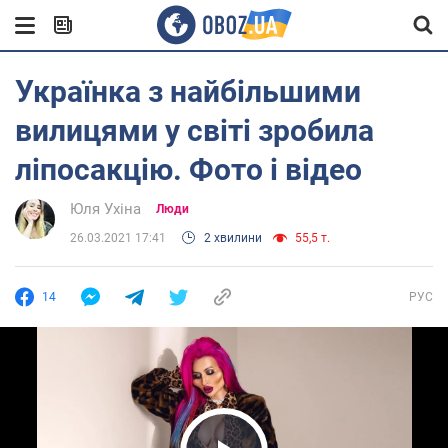
Українка з найбільшими
вилицями у світі зробила
ліпосакцію. Фото і відео
Юля Ухіна
Люди
26.03.2021 17:41
2 хвилини
55,5 т.
14
РУС