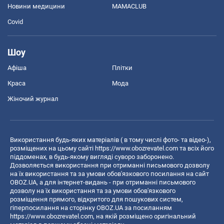
Новини медицини
MAMACLUB
Covid
Шоу
Афіша
Плітки
Краса
Мода
Жіночий журнал
Використання будь-яких матеріалів ( в тому числі фото- та відео-),
розміщених на цьому сайті
https://www.obozrevatel.com
та всіх його
піддоменах, в будь-якому вигляді суворо заборонено.
Дозволяється використання при отриманні письмового дозволу
на їх використання та за умови обов'язкового посилання на сайт
OBOZ.UA, а для інтернет-видань - при отриманні письмового
дозволу на їх використання та за умови обов'язкового
розміщення прямого, відкритого для пошукових систем,
гіперпосилання на сторінку OBOZ.UA за посиланням
https://www.obozrevatel.com
, на якій розміщено оригінальний