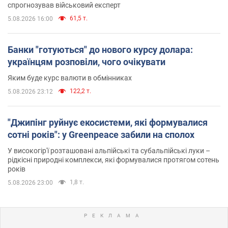
спрогнозував військовий експерт
61,5 т.
5.08.2026 16:00
Банки "готуються" до нового курсу долара:
українцям розповіли, чого очікувати
Яким буде курс валюти в обмінниках
122,2 т.
5.08.2026 23:12
"Джипінг руйнує екосистеми, які формувалися
сотні років": у Greenpeace забили на сполох
У високогір'ї розташовані альпійські та субальпійські луки –
рідкісні природні комплекси, які формувалися протягом сотень
років
1,8 т.
5.08.2026 23:00