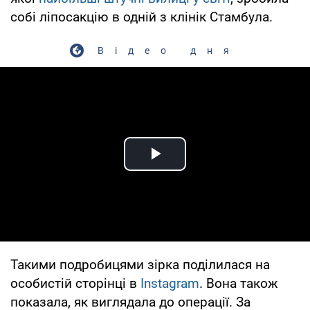
собі ліпосакцію в одній з клінік Стамбула.
Відео дня
Play Video
Такими подробицями зірка поділилася на
особистій сторінці в
Instagram
. Вона також
показала, як виглядала до операції. За