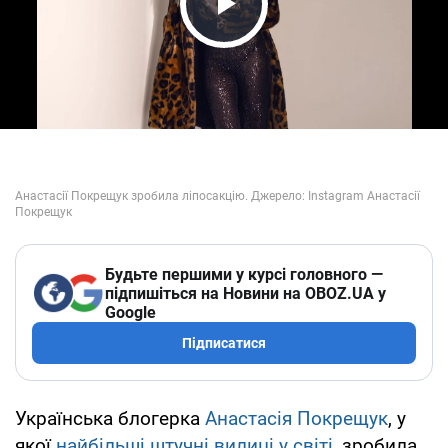
Play Video
Будьте першими у курсі головного —
підпишіться на Новини на OBOZ.UA у
Google
Підписатися
Українська блогерка
Анастасія Покрещук
, у
якої
найбільші штучні вилиці у світі
, зробила