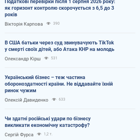
Податкові перевірки після 1 серпня 2026 року:
як горизонт контролю скорочується з 6,5 до 3
років
Вікторія Карпова
390
В США батьки через суд звинувачують TikTok
у смерті своїх дітей, або Атака КНР на молодь
Олександр Кірш
531
Український бізнес – теж частина
обороноздатності країни. Не віддавайте їхній
ринок чужим
Олексій Давиденко
633
Чи здатні російські удари по бізнесу
викликати економічну катастрофу?
Сергій Фурса
1,2 т.