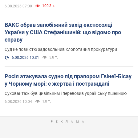
100,3 т.
6.08.2026 07:00
ВАКС обрав запобіжний захід експосолці
України у США Стефанішиній: що відомо про
справу
Суд не повністю задовольнив клопотання прокуратури
3,8 т.
6.08.2026 10:31
Росія атакувала судно під прапором Гвінеї-Бісау
у Чорному морі: є жертва і постраждалі
Суховантаж був цивільним і перевозив українську пшеницю
1,0 т.
6.08.2026 10:04