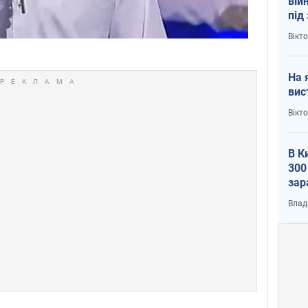
вій
під
кри
Вікт
На 
вис
Вікт
В К
300
зар
всу
Влад