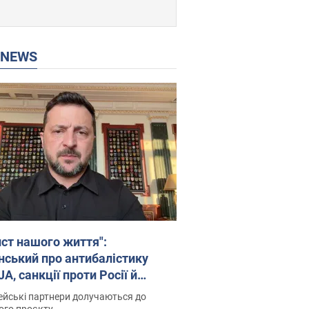
P NEWS
ист нашого життя":
нський про антибалістику
A, санкції проти Росії й
имку аграріїв. Відео
йські партнери долучаються до
ого проєкту