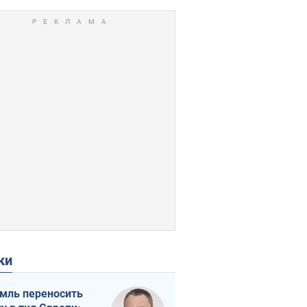
ки
мль переносить