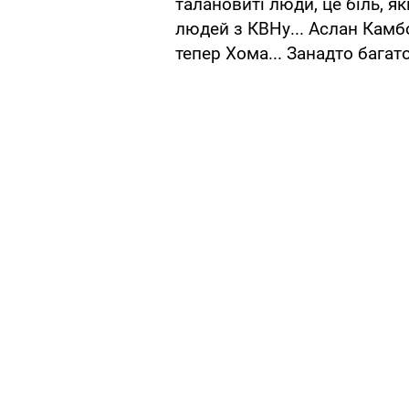
талановиті люди, це біль, я
людей з КВНу... Аслан Камбо
тепер Хома... Занадто багато"