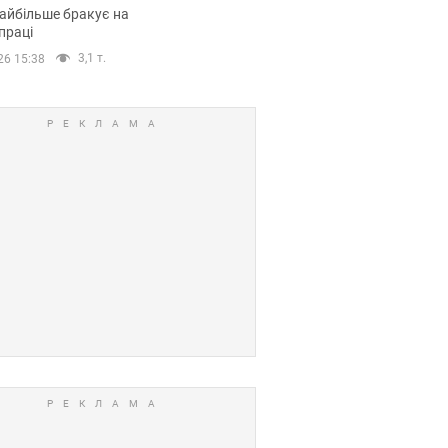
сії
айбільше бракує на
праці
3,1 т.
26 15:38