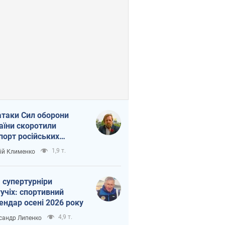
атаки Сил оборони
аїни скоротили
порт російських
топродуктів
1,9 т.
ій Клименко
 супертурніри
учіх: спортивний
ендар осені 2026 року
4,9 т.
сандр Липенко