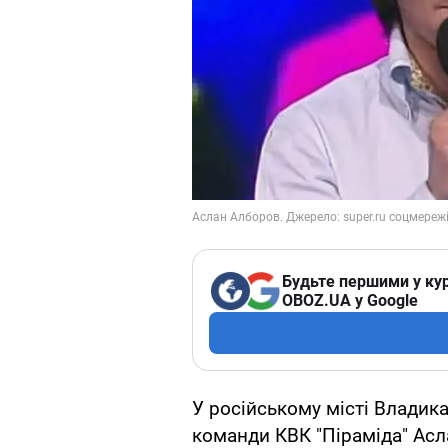
Будьте першими у кур
OBOZ.UA у Google
У російському місті Владик
команди КВК "Піраміда" Асл