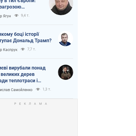
ну в тил Європи:
 загрозою
тична логістика
9,4 т.
ор Ягун
якому боці історії
тупає Дональд Трамп?
7,7 т.
ор Каспрук
иєві вирубали понад
 великих дерев
ади теплотраси і
переч Генплану
1,3 т.
ислав Самойленко