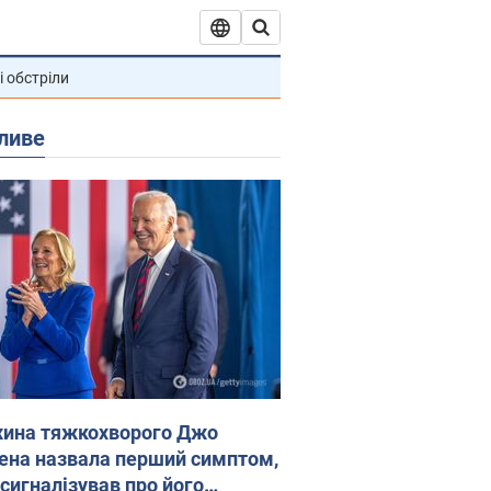
і обстріли
ливе
ина тяжкохворого Джо
ена назвала перший симптом,
 сигналізував про його