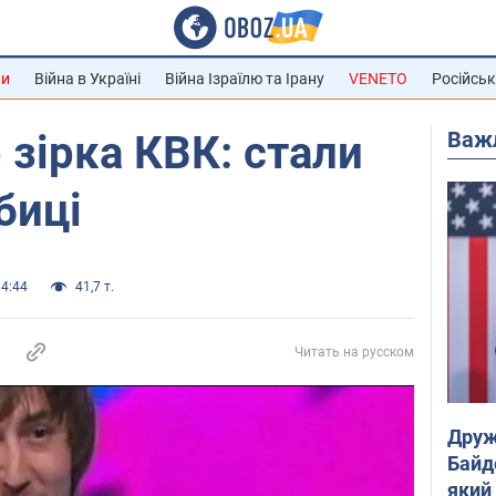
ни
Війна в Україні
Війна Ізраїлю та Ірану
VENETO
Російськ
Важ
 зірка КВК: стали
биці
14:44
41,7 т.
Читать на русском
Друж
Байд
який