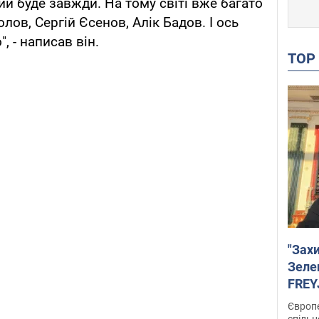
кий буде завжди. На тому світі вже багато
лов, Сергій Єсенов, Алік Бадов. І ось
, - написав він.
TO
"Зах
Зеле
FREYJ
підтр
Європе
спільн