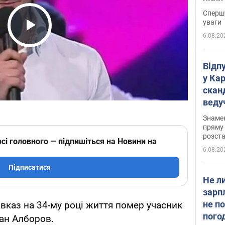
"агр
Спершу
уваги
6.08.20
Play Video
Відп
у Ка
скан
веду
захе
Знаме
пряму 
розста
сі головного — підпишіться на Новини на
6.08.20
Підписатися
Не л
зарп
не п
авказ на 34-му році життя помер учасник
пого
ан Алборов.