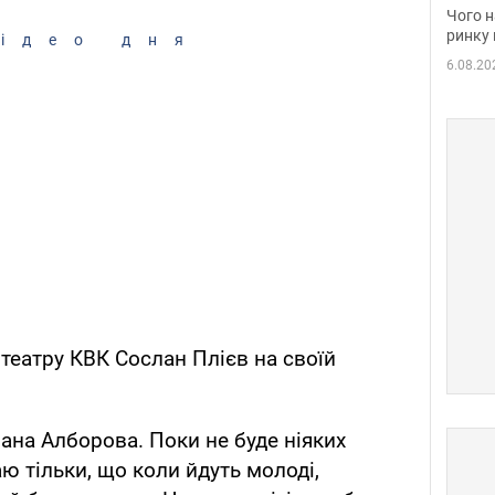
вакан
Чого н
ринку 
ідео дня
6.08.20
театру КВК Сослан Плієв на своїй
лана Алборова. Поки не буде ніяких
аю тільки, що коли йдуть молоді,