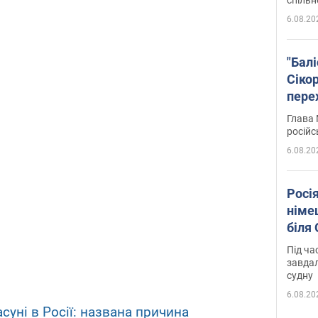
6.08.20
"Бал
Сіко
пере
Укра
Глава 
російс
6.08.20
Росі
німе
біля
Під ча
завдал
судну
6.08.20
суні в Росії: названа причина