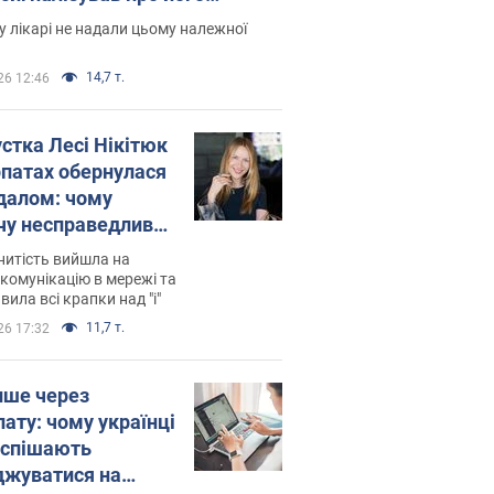
есивний" рак
 лікарі не надали цьому належної
14,7 т.
26 12:46
устка Лесі Нікітюк
рпатах обернулася
далом: чому
чу несправедливо
йтили
нитість вийшла на
комунікацію в мережі та
вила всі крапки над "і"
11,7 т.
26 17:32
ише через
лату: чому українці
оспішають
джуватися на