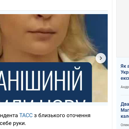
Як 
Укр
екс
наф
Андр
Два
Маг
ондента
ТАСС
з близького оточення
кал
себе руки.
Олек