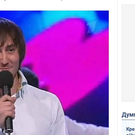
Дум
Кре