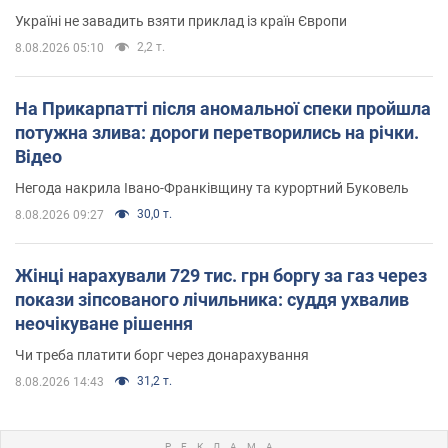
Україні не завадить взяти приклад із країн Європи
2,2 т.
8.08.2026 05:10
На Прикарпатті після аномальної спеки пройшла
потужна злива: дороги перетворились на річки.
Відео
Негода накрила Івано-Франківщину та курортний Буковель
30,0 т.
8.08.2026 09:27
Жінці нарахували 729 тис. грн боргу за газ через
покази зіпсованого лічильника: суддя ухвалив
неочікуване рішення
Чи треба платити борг через донарахування
31,2 т.
8.08.2026 14:43