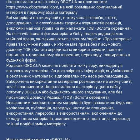
гіперпосилання на сторінку OBOZ.UA за посиланням
https://www.obozrevatel.com
, на якій розміщено оригінальний
матеріал в першому абзаці матеріалу.
Всі матеріали на цьому сайті, в тому числі інтерв’ю, статті,
дослідження – є службовими творами журналістів редакції,
виключні майнові права на які належать ТОВ «Золота середина».
На всі опубліковані фотоматеріали Getty Images редакція має
майнові права, які захищаються законом України «Про авторські
права та суміжні права», ніхто не має права без письмового
дозволу ТОВ «Золота середина» їх використовувати, вони не
підлягають подальшому відтворенню, перекладу, поширенню в
будь-якій формі.
Редакція OBOZ.UA може не поділяти точку зору, викладену в
авторському матеріалі. За достовірність інформації, опублікованої
в рекламних матеріалах, відповідальність несе рекламодавець.
Заборонено використання матеріалів розміщених на цьому сайті,
хоч із зазначенням гіперпосилання на сторінку цього сайту,
логотипу OBOZ.UA або будь-якого іншого згадування, але без
письмового дозволу Редакції/ТОВ «Золота середина»
Незаконним використанням матеріалів буде вважатися: будь-яке
копiювання, публiкацiя, передрук, наступне поширення,
використання, переробка з використанням, включенням до
складу інших матеріалів, розповсюдження, адаптація, переклад
та інші подібні зміни матеріалу.
Назва онлайн медіа — «OBOZ.UA»