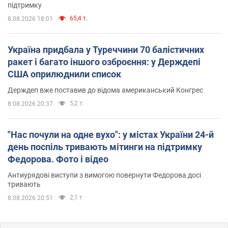
підтримку
65,4 т.
8.08.2026 18:01
Україна придбала у Туреччини 70 балістичних
ракет і багато іншого озброєння: у Держдепі
США оприлюднили список
Держдеп вже поставив до відома американський Конгрес
5,2 т.
8.08.2026 20:37
"Нас почули на одне вухо": у містах України 24-й
день поспіль тривають мітинги на підтримку
Федорова. Фото і відео
Антиурядові виступи з вимогою повернути Федорова досі
тривають
2,1 т.
8.08.2026 20:51