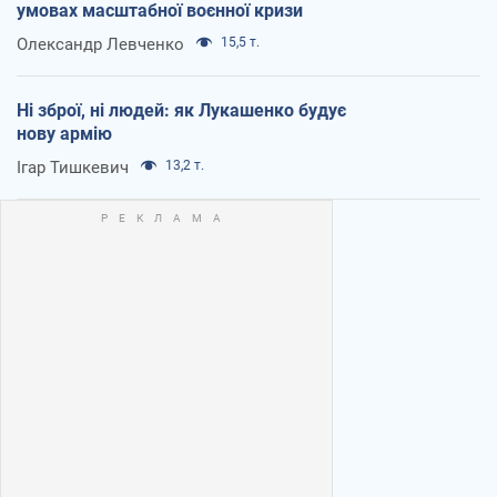
умовах масштабної воєнної кризи
Олександр Левченко
15,5 т.
Ні зброї, ні людей: як Лукашенко будує
нову армію
Ігар Тишкевич
13,2 т.