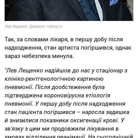
Так, за словами лікаря, в першу добу після
надходження, стан артиста погіршився, однак
зараз небезпека минула.
"Лев Лещенко надійшов до нас у стаціонар з
клініко-рентгенологічною картиною
пневмонії. Після дообстеження була
підтверджена короновірусна етіологія
пневмонії. У першу добу після надходження
стан пацієнта погіршився – наросла задишка
й знизилися показники оксигенації крові. У
зв'язку з цим ми продовжили лікування в
умовах відділення реанімації. На сьогоднішній