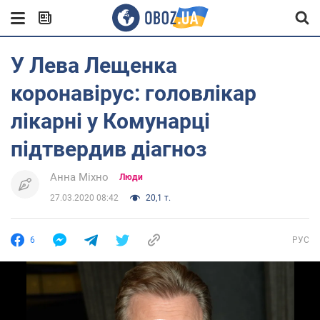
У Лева Лещенка
коронавірус: головлікар
лікарні у Комунарці
підтвердив діагноз
Анна Міхно
Люди
27.03.2020 08:42
20,1 т.
6
РУС