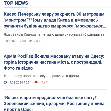
TOP NEWS
Києво-Печерську лавру закриють 80-метровим
"монстром"? Чому влада Києва відмовилась
зупиняти будівництво хмарочоса "московського
вірянина"
Яка реакція Кличка на петицію щодо скасування будівництва
7,5 т.
9.08.2026 12:00
Армія Росії здійснила масовану атаку на Одесу:
горіла історична частина міста, є постраждалі.
Фото та відео
Для терору ворог застосував ракети та дрони
52,2 т.
9.08.2026 10:34
"Воюють проти продовольчої безпеки світу!"
Зеленський заявив, що армія Росії знову цілила
у порт в Одесі