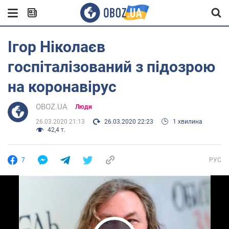
Ігор Ніколаєв
госпіталізований з підозрою
на коронавірус
OBOZ.UA
Люди
26.03.2020 21:13
26.03.2020 22:23
1 хвилина
42,4 т.
7
РУС