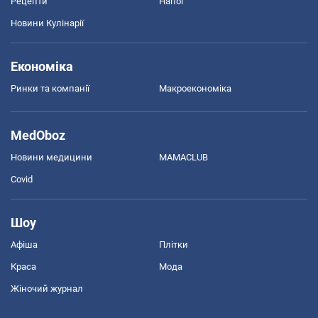
Рецепти
Напої
Новини Кулінарії
Економіка
Ринки та компанії
Макроекономіка
MedOboz
Новини медицини
MAMACLUB
Covid
Шоу
Афіша
Плітки
Краса
Мода
Жіночий журнал