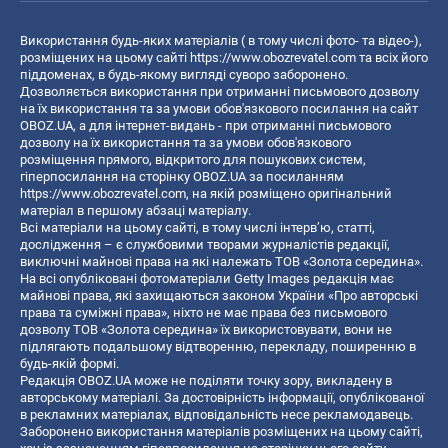
Використання будь-яких матеріалів ( в тому числі фото- та відео-),
розміщених на цьому сайті
https://www.obozrevatel.com
та всіх його
піддоменах, в будь-якому вигляді суворо заборонено.
Дозволяється використання при отриманні письмового дозволу
на їх використання та за умови обов'язкового посилання на сайт
OBOZ.UA, а для інтернет-видань - при отриманні письмового
дозволу на їх використання та за умови обов'язкового
розміщення прямого, відкритого для пошукових систем,
гіперпосилання на сторінку OBOZ.UA за посиланням
https://www.obozrevatel.com
, на якій розміщено оригінальний
матеріал в першому абзаці матеріалу.
Всі матеріали на цьому сайті, в тому числі інтерв’ю, статті,
дослідження – є службовими творами журналістів редакції,
виключні майнові права на які належать ТОВ «Золота середина».
На всі опубліковані фотоматеріали Getty Images редакція має
майнові права, які захищаються законом України «Про авторські
права та суміжні права», ніхто не має права без письмового
дозволу ТОВ «Золота середина» їх використовувати, вони не
підлягають подальшому відтворенню, перекладу, поширенню в
будь-якій формі.
Редакція OBOZ.UA може не поділяти точку зору, викладену в
авторському матеріалі. За достовірність інформації, опублікованої
в рекламних матеріалах, відповідальність несе рекламодавець.
Заборонено використання матеріалів розміщених на цьому сайті,