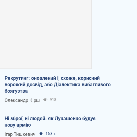
Рекрутинг: оновлений і, схоже, корисний
ворожий досвід, або Діалектика вибагливого
боягузтва
Олександр Кірш
918
Ні зброї, ні людей: як Лукашенко будує
нову армію
Ігар Тишкевич
16,3 т.