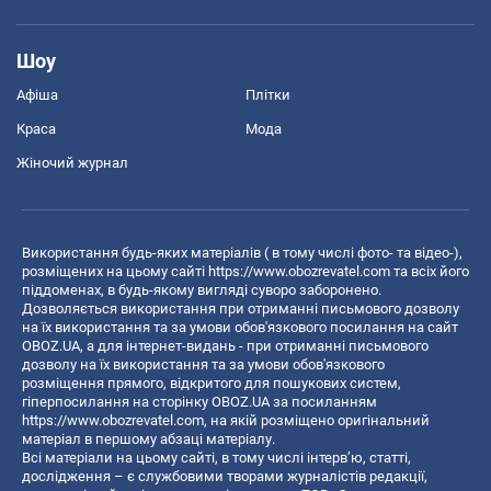
Шоу
Афіша
Плітки
Краса
Мода
Жіночий журнал
Використання будь-яких матеріалів ( в тому числі фото- та відео-),
розміщених на цьому сайті
https://www.obozrevatel.com
та всіх його
піддоменах, в будь-якому вигляді суворо заборонено.
Дозволяється використання при отриманні письмового дозволу
на їх використання та за умови обов'язкового посилання на сайт
OBOZ.UA, а для інтернет-видань - при отриманні письмового
дозволу на їх використання та за умови обов'язкового
розміщення прямого, відкритого для пошукових систем,
гіперпосилання на сторінку OBOZ.UA за посиланням
https://www.obozrevatel.com
, на якій розміщено оригінальний
матеріал в першому абзаці матеріалу.
Всі матеріали на цьому сайті, в тому числі інтерв’ю, статті,
дослідження – є службовими творами журналістів редакції,