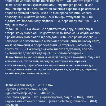
виключні майнові права на які належать ТОВ «Золота середина».
На всі опубліковані фотоматеріали Getty Images редакція має
майнові права, які захищаються законом України «Про авторські
права та суміжні права», ніхто не має права без письмового
дозволу ТОВ «Золота середина» їх використовувати, вони не
підлягають подальшому відтворенню, перекладу, поширенню в
будь-якій формі.
Редакція OBOZ.UA може не поділяти точку зору, викладену в
авторському матеріалі. За достовірність інформації, опублікованої
в рекламних матеріалах, відповідальність несе рекламодавець.
Заборонено використання матеріалів розміщених на цьому сайті,
хоч із зазначенням гіперпосилання на сторінку цього сайту,
логотипу OBOZ.UA або будь-якого іншого згадування, але без
письмового дозволу Редакції/ТОВ «Золота середина»
Незаконним використанням матеріалів буде вважатися: будь-яке
копiювання, публiкацiя, передрук, наступне поширення,
використання, переробка з використанням, включенням до
складу інших матеріалів, розповсюдження, адаптація, переклад
та інші подібні зміни матеріалу.
Назва онлайн медіа — «OBOZ.UA»
- суб'єкт у сфері онлайн медіа;
- ідентифікатор медіа — R40-06156;
- поштова адреса — вул. Деревообробна, буд. 7, м. Київ, 01013;
- адреса електронної пошти —
[email protected]
; - телефон — (044)
585 46 20