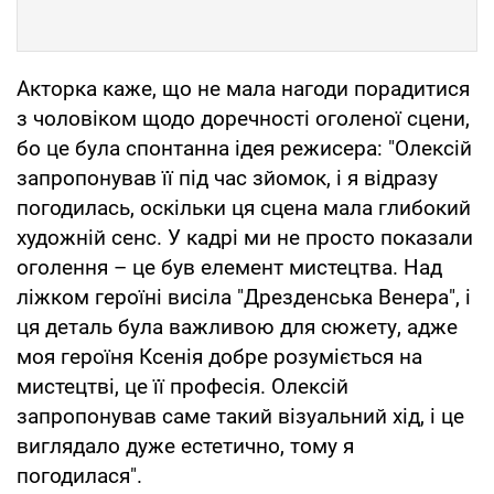
Акторка каже, що не мала нагоди порадитися
з чоловіком щодо доречності оголеної сцени,
бо це була спонтанна ідея режисера: "Олексій
запропонував її під час зйомок, і я відразу
погодилась, оскільки ця сцена мала глибокий
художній сенс. У кадрі ми не просто показали
оголення – це був елемент мистецтва. Над
ліжком героїні висіла "Дрезденська Венера", і
ця деталь була важливою для сюжету, адже
моя героїня Ксенія добре розуміється на
мистецтві, це її професія. Олексій
запропонував саме такий візуальний хід, і це
виглядало дуже естетично, тому я
погодилася".