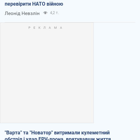
перевірити НАТО війною
Леонід Невзлін
4,2 т.
"Варта" та "Новатор" витримали кулеметний
обстріл і удар FPV-дрона, врятувавши життя