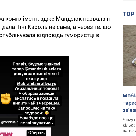
TO
за комплімент, адже Мандзюк назвала її
дала Тіні Кароль не сама, а через те, що
опублікувала відповідь гумористці в
Мобі
тариф
зв'яз
скар
Чому ц
кілька
на тел