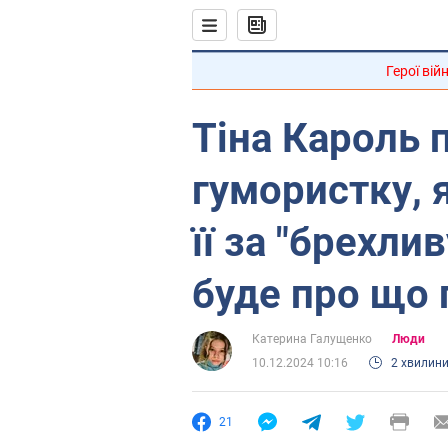
Герої вій
Тіна Кароль 
гумористку, 
її за "брехли
буде про що 
Катерина Галущенко
Люди
10.12.2024 10:16
2 хвилин
21