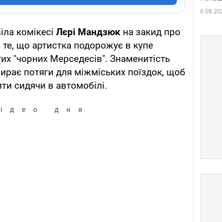
6.08.20
іла комікесі
Лєрі Мандзюк
на закид про
 те, що артистка подорожує в купе
гих "чорних Мерседесів". Знаменитість
бирає потяги для міжміських поїздок, щоб
ити сидячи в автомобілі.
ідео дня