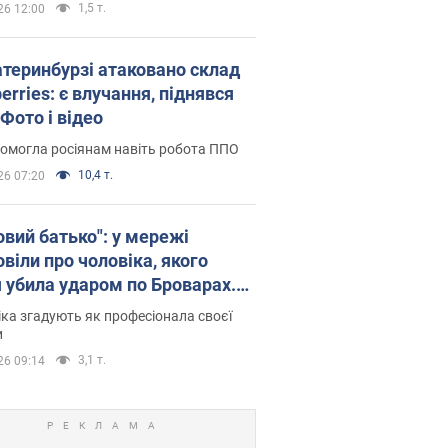
1,5 т.
26 12:00
атеринбурзі атаковано склад
erries: є влучання, піднявся
Фото і відео
омогла росіянам навіть робота ППО
10,4 т.
26 07:20
овий батько": у мережі
віли про чоловіка, якого
я убила ударом по Броварах.
ка згадують як професіонала своєї
и
3,1 т.
26 09:14