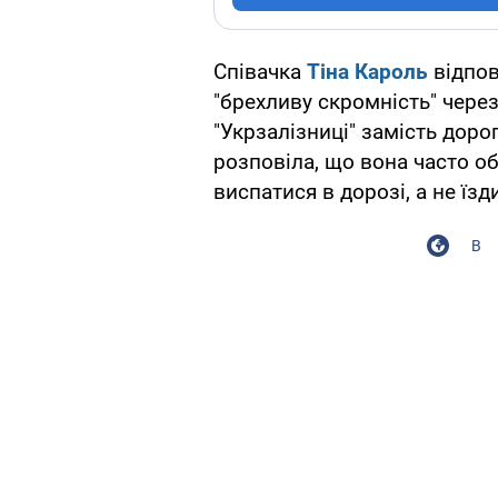
Співачка
Тіна Кароль
відпов
"брехливу скромність" через
"Укрзалізниці" замість доро
розповіла, що вона часто о
виспатися в дорозі, а не їзд
В