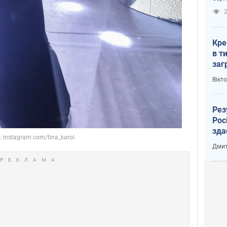
рак
2
Кре
в т
заг
лог
Вікт
Рез
Рос
зда
Дмит