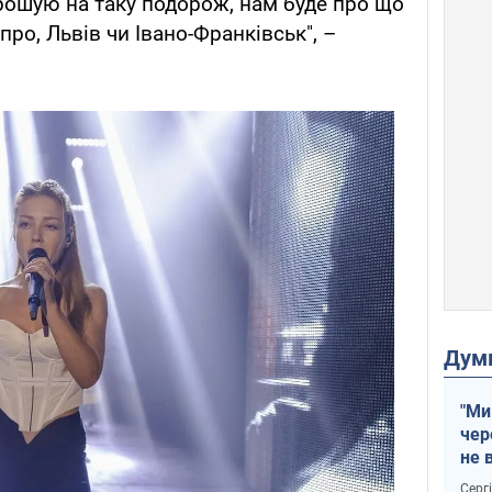
рошую на таку подорож, нам буде про що
про, Львів чи Івано-Франківськ", –
Дум
"Ми
чер
не 
зне
Серг