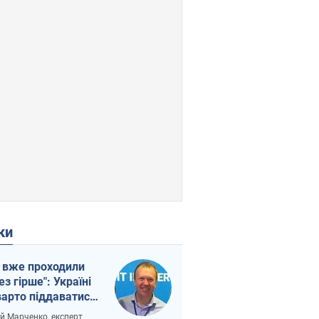
ки
 вже проходили
ез гірше": Україні
варто піддаватися
вірі через
ій Марченко, експерт