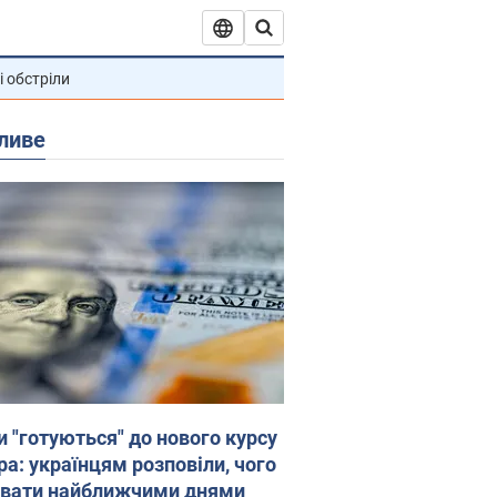
і обстріли
ливе
и "готуються" до нового курсу
ра: українцям розповіли, чого
увати найближчими днями