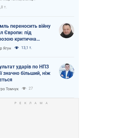
етний терор
,8 т.
мль переносить війну
ил Європи: під
розою критична
істика
13,1 т.
ор Ягун
ультат ударів по НПЗ
ії значно більший, ніж
ється
27
ро Томчук