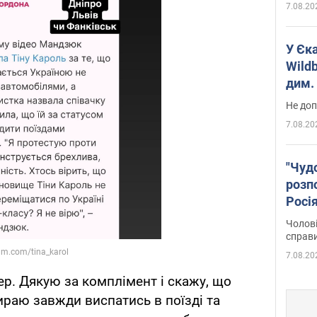
7.08.20
У Єк
Wildb
дим. 
Не доп
7.08.20
"Чуд
розпо
Росі
Фото
Чолові
справ
7.08.20
ер. Дякую за комплімент і скажу, що
ираю завжди виспатись в поїзді та