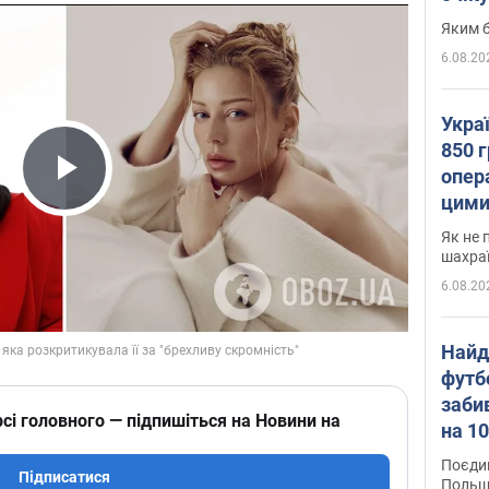
Яким б
6.08.20
Укра
850 г
опера
Play Video
цими
Як не 
шахра
6.08.20
Найд
футб
заби
сі головного — підпишіться на Новини на
на 10
Віде
Поєдин
Підписатися
Польщ