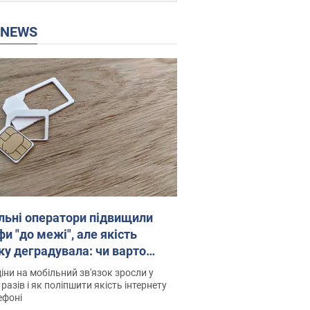
P NEWS
льні оператори підвищили
и "до межі", але якість
ку деградувала: чи варто
житись на ціни
іни на мобільний зв'язок зросли у
 разів і як поліпшити якість інтернету
ефоні