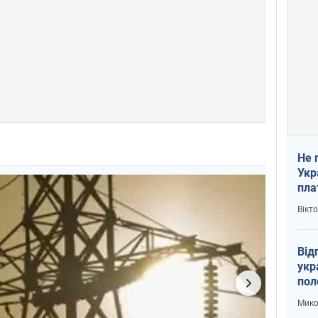
Не 
Укр
пла
Вікт
Від
укр
пол
укр
Мико