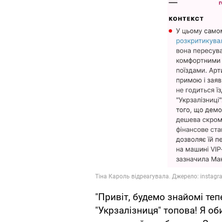
"Привіт, будемо знайомі теп
"Укрзалізниця" топова! Я об