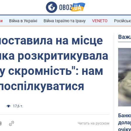
ни
Війна в Україні
Війна Ізраїлю та Ірану
VENETO
Російськ
Важ
поставила на місце
яка розкритикувала
ву скромність": нам
поспілкуватися
и
17,6 т.
Банк
дола
Читать на русском
очік