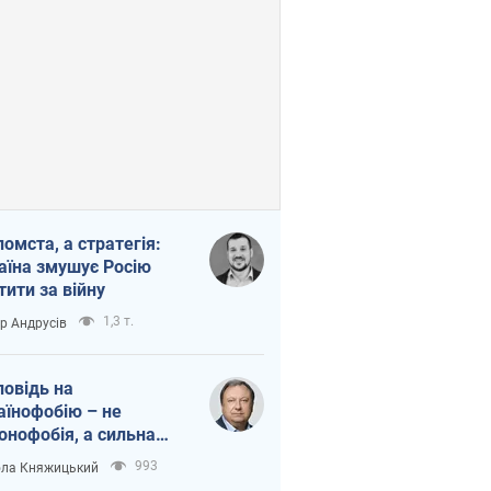
помста, а стратегія:
аїна змушує Росію
тити за війну
1,3 т.
ор Андрусів
повідь на
аїнофобію – не
онофобія, а сильна
аїнська держава
993
ла Княжицький