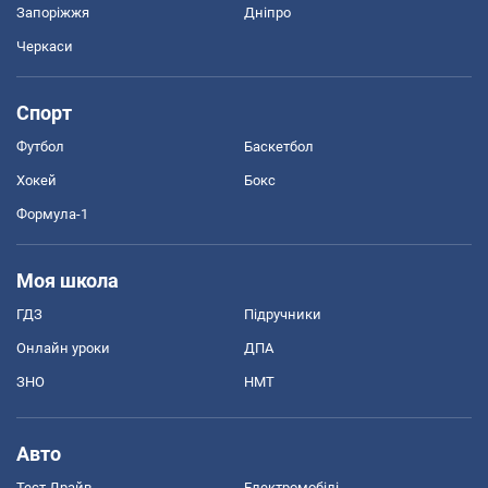
Запоріжжя
Дніпро
Черкаси
Спорт
Футбол
Баскетбол
Хокей
Бокс
Формула-1
Моя школа
ГДЗ
Підручники
Онлайн уроки
ДПА
ЗНО
НМТ
Авто
Тест Драйв
Електромобілі