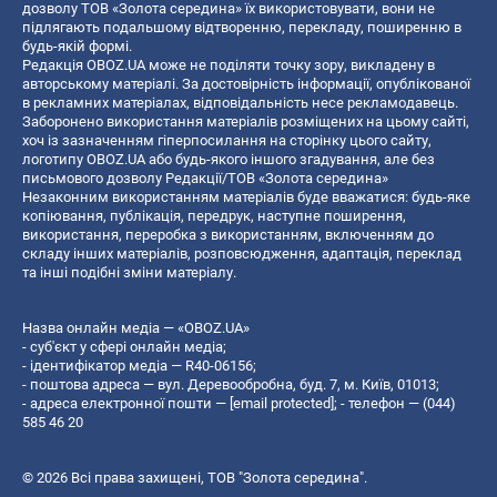
дозволу ТОВ «Золота середина» їх використовувати, вони не
підлягають подальшому відтворенню, перекладу, поширенню в
будь-якій формі.
Редакція OBOZ.UA може не поділяти точку зору, викладену в
авторському матеріалі. За достовірність інформації, опублікованої
в рекламних матеріалах, відповідальність несе рекламодавець.
Заборонено використання матеріалів розміщених на цьому сайті,
хоч із зазначенням гіперпосилання на сторінку цього сайту,
логотипу OBOZ.UA або будь-якого іншого згадування, але без
письмового дозволу Редакції/ТОВ «Золота середина»
Незаконним використанням матеріалів буде вважатися: будь-яке
копiювання, публiкацiя, передрук, наступне поширення,
використання, переробка з використанням, включенням до
складу інших матеріалів, розповсюдження, адаптація, переклад
та інші подібні зміни матеріалу.
Назва онлайн медіа — «OBOZ.UA»
- суб'єкт у сфері онлайн медіа;
- ідентифікатор медіа — R40-06156;
- поштова адреса — вул. Деревообробна, буд. 7, м. Київ, 01013;
- адреса електронної пошти —
[email protected]
; - телефон — (044)
585 46 20
© 2026 Всі права захищені, ТОВ "Золота середина".