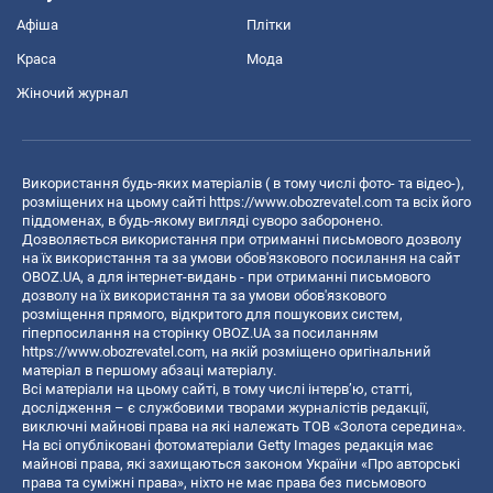
Афіша
Плітки
Краса
Мода
Жіночий журнал
Використання будь-яких матеріалів ( в тому числі фото- та відео-),
розміщених на цьому сайті
https://www.obozrevatel.com
та всіх його
піддоменах, в будь-якому вигляді суворо заборонено.
Дозволяється використання при отриманні письмового дозволу
на їх використання та за умови обов'язкового посилання на сайт
OBOZ.UA, а для інтернет-видань - при отриманні письмового
дозволу на їх використання та за умови обов'язкового
розміщення прямого, відкритого для пошукових систем,
гіперпосилання на сторінку OBOZ.UA за посиланням
https://www.obozrevatel.com
, на якій розміщено оригінальний
матеріал в першому абзаці матеріалу.
Всі матеріали на цьому сайті, в тому числі інтерв’ю, статті,
дослідження – є службовими творами журналістів редакції,
виключні майнові права на які належать ТОВ «Золота середина».
На всі опубліковані фотоматеріали Getty Images редакція має
майнові права, які захищаються законом України «Про авторські
права та суміжні права», ніхто не має права без письмового