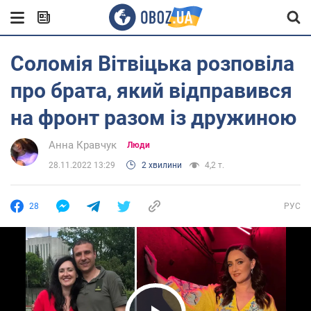
Соломія Вітвіцька розповіла
про брата, який відправився
на фронт разом із дружиною
Анна Кравчук
Люди
28.11.2022 13:29
2 хвилини
4,2 т.
28
РУС