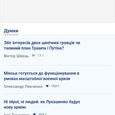
Думки
Збіг інтересів двох цинічних гравців чи
таємний план Трампа і Путіна?
Віктор Швець
7,8 т.
Мінськ готується до функціонування в
умовах масштабної воєнної кризи
Олександр Левченко
13,6 т.
Ні зброї, ні людей: як Лукашенко будує
нову армію
Ігар Тишкевич
10,8 т.