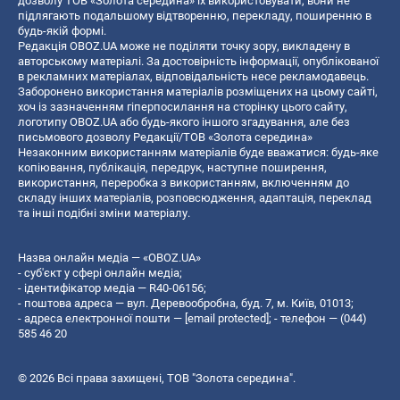
дозволу ТОВ «Золота середина» їх використовувати, вони не
підлягають подальшому відтворенню, перекладу, поширенню в
будь-якій формі.
Редакція OBOZ.UA може не поділяти точку зору, викладену в
авторському матеріалі. За достовірність інформації, опублікованої
в рекламних матеріалах, відповідальність несе рекламодавець.
Заборонено використання матеріалів розміщених на цьому сайті,
хоч із зазначенням гіперпосилання на сторінку цього сайту,
логотипу OBOZ.UA або будь-якого іншого згадування, але без
письмового дозволу Редакції/ТОВ «Золота середина»
Незаконним використанням матеріалів буде вважатися: будь-яке
копiювання, публiкацiя, передрук, наступне поширення,
використання, переробка з використанням, включенням до
складу інших матеріалів, розповсюдження, адаптація, переклад
та інші подібні зміни матеріалу.
Назва онлайн медіа — «OBOZ.UA»
- суб'єкт у сфері онлайн медіа;
- ідентифікатор медіа — R40-06156;
- поштова адреса — вул. Деревообробна, буд. 7, м. Київ, 01013;
- адреса електронної пошти —
[email protected]
; - телефон — (044)
585 46 20
© 2026 Всі права захищені, ТОВ "Золота середина".