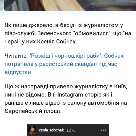
Як пише джерело, в бесіді із журналістом у
піар-службі Зеленського "обмовилися", що "на
черзі" у них Ксенія Собчак.
Читайте:
''Розкіш і чорношкірі раби'': Собчак
потрапила у расистський скандал під час
відпустки
Що ж насправді привело журналістку в Київ,
нині не відомо. В її Instagram-сторіз як і
раніше є лише відео із салону автомобіля на
Європейській площі.