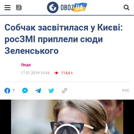
Собчак засвітилася у Києві:
росЗМІ приплели сюди
Зеленського
Люди
17.01.2019 10:44
114,4 т.
7
РУС