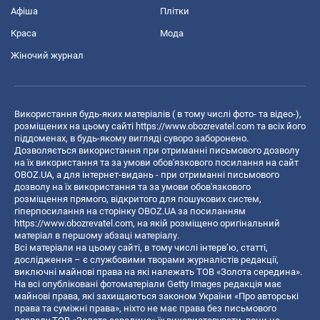
Афіша
Плітки
Краса
Мода
Жіночий журнал
Використання будь-яких матеріалів ( в тому числі фото- та відео-),
розміщених на цьому сайті
https://www.obozrevatel.com
та всіх його
піддоменах, в будь-якому вигляді суворо заборонено.
Дозволяється використання при отриманні письмового дозволу
на їх використання та за умови обов'язкового посилання на сайт
OBOZ.UA, а для інтернет-видань - при отриманні письмового
дозволу на їх використання та за умови обов'язкового
розміщення прямого, відкритого для пошукових систем,
гіперпосилання на сторінку OBOZ.UA за посиланням
https://www.obozrevatel.com
, на якій розміщено оригінальний
матеріал в першому абзаці матеріалу.
Всі матеріали на цьому сайті, в тому числі інтерв’ю, статті,
дослідження – є службовими творами журналістів редакції,
виключні майнові права на які належать ТОВ «Золота середина».
На всі опубліковані фотоматеріали Getty Images редакція має
майнові права, які захищаються законом України «Про авторські
права та суміжні права», ніхто не має права без письмового