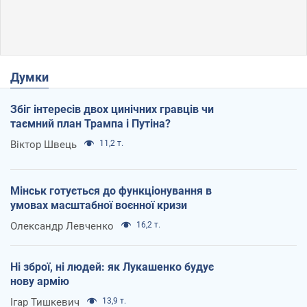
Думки
Збіг інтересів двох цинічних гравців чи
таємний план Трампа і Путіна?
Віктор Швець
11,2 т.
Мінськ готується до функціонування в
умовах масштабної воєнної кризи
Олександр Левченко
16,2 т.
Ні зброї, ні людей: як Лукашенко будує
нову армію
Ігар Тишкевич
13,9 т.