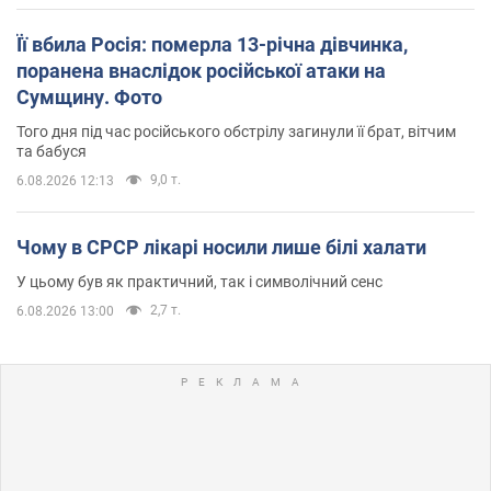
Її вбила Росія: померла 13-річна дівчинка,
поранена внаслідок російської атаки на
Сумщину. Фото
Того дня під час російського обстрілу загинули її брат, вітчим
та бабуся
9,0 т.
6.08.2026 12:13
Чому в СРСР лікарі носили лише білі халати
У цьому був як практичний, так і символічний сенс
2,7 т.
6.08.2026 13:00