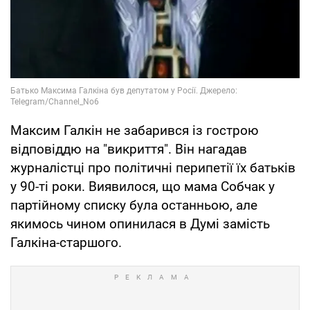
Максим Галкін не забарився із гострою
відповіддю на "викриття". Він нагадав
журналістці про політичні перипетії їх батьків
у 90-ті роки. Виявилося, що мама Собчак у
партійному списку була останньою, але
якимось чином опинилася в Думі замість
Галкіна-старшого.