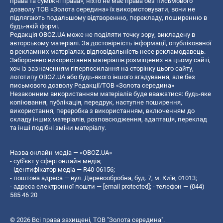
права та суміжні права», ніхто не має права без письмового
дозволу ТОВ «Золота середина» їх використовувати, вони не
підлягають подальшому відтворенню, перекладу, поширенню в
будь-якій формі.
Редакція OBOZ.UA може не поділяти точку зору, викладену в
авторському матеріалі. За достовірність інформації, опублікованої
в рекламних матеріалах, відповідальність несе рекламодавець.
Заборонено використання матеріалів розміщених на цьому сайті,
хоч із зазначенням гіперпосилання на сторінку цього сайту,
логотипу OBOZ.UA або будь-якого іншого згадування, але без
письмового дозволу Редакції/ТОВ «Золота середина»
Незаконним використанням матеріалів буде вважатися: будь-яке
копiювання, публiкацiя, передрук, наступне поширення,
використання, переробка з використанням, включенням до
складу інших матеріалів, розповсюдження, адаптація, переклад
та інші подібні зміни матеріалу.
Назва онлайн медіа — «OBOZ.UA»
- суб'єкт у сфері онлайн медіа;
- ідентифікатор медіа — R40-06156;
- поштова адреса — вул. Деревообробна, буд. 7, м. Київ, 01013;
- адреса електронної пошти —
[email protected]
; - телефон — (044)
585 46 20
© 2026 Всі права захищені, ТОВ "Золота середина".