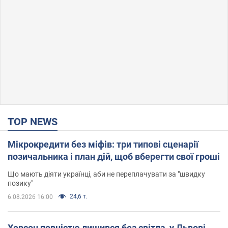
TOP NEWS
Мікрокредити без міфів: три типові сценарії
позичальника і план дій, щоб вберегти свої гроші
Що мають діяти українці, аби не переплачувати за "швидку
позику"
24,6 т.
6.08.2026 16:00
Херсон повністю лишився без світла, у Львові