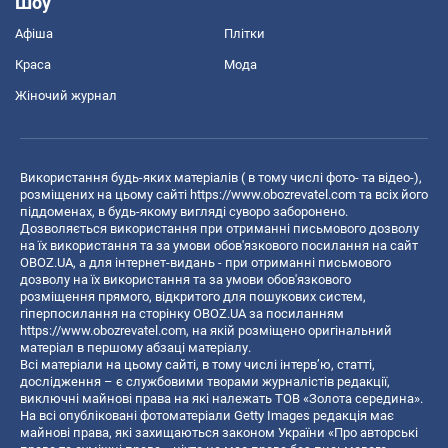
Шоу
Афіша
Плітки
Краса
Мода
Жіночий журнал
Використання будь-яких матеріалів ( в тому числі фото- та відео-),
розміщених на цьому сайті
https://www.obozrevatel.com
та всіх його
піддоменах, в будь-якому вигляді суворо заборонено.
Дозволяється використання при отриманні письмового дозволу
на їх використання та за умови обов'язкового посилання на сайт
OBOZ.UA, а для інтернет-видань - при отриманні письмового
дозволу на їх використання та за умови обов'язкового
розміщення прямого, відкритого для пошукових систем,
гіперпосилання на сторінку OBOZ.UA за посиланням
https://www.obozrevatel.com
, на якій розміщено оригінальний
матеріал в першому абзаці матеріалу.
Всі матеріали на цьому сайті, в тому числі інтерв’ю, статті,
дослідження – є службовими творами журналістів редакції,
виключні майнові права на які належать ТОВ «Золота середина».
На всі опубліковані фотоматеріали Getty Images редакція має
майнові права, які захищаються законом України «Про авторські