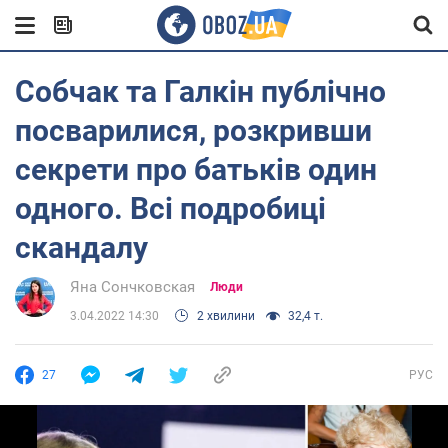
Собчак та Галкін публічно
посварилися, розкривши
секрети про батьків один
одного. Всі подробиці
скандалу
Яна Сончковская
Люди
3.04.2022 14:30
2 хвилини
32,4 т.
27
РУС