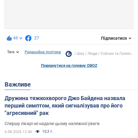
48
27
Підписатися
Теги
Редакційна політика
Шоу
Люди
Собчак та Галкін...
Повернутися на головну OBOZ
Важливе
Дружина тяжкохворого Джо Байдена назвала
перший симптом, який сигналізував про його
"агресивний" рак
Спершу лікарі не надали цьому належної уваги
10,3 т.
6.08.2026 12:46