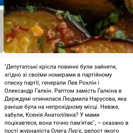
"Депутатські крісла повинні були зайняти,
згідно зі своїми номерами в партійному
списку партії, генерали Лев Рохлін і
Олександр Галкін. Раптом замість Галкіна в
Держдумі опинилася Людмила Нарусова, яка
раніше була на непрохідному місці. Невже,
забули, Ксенія Анатоліївна? У мами
поцікавтеся, вона точно пам'ятає", – сказано в
пості журналіста Олега Лур'є, репост якого