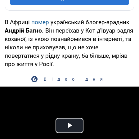
В Африці
помер
український блогер-зрадник
Андрій Багно.
Він переїхав у Кот-д'Івуар задля
коханої, із якою познайомився в інтернеті, та
ніколи не приховував, що не хоче
повертатися у рідну країну, ба більше, мріяв
про життя у Росії.
Відео дня
Play Video