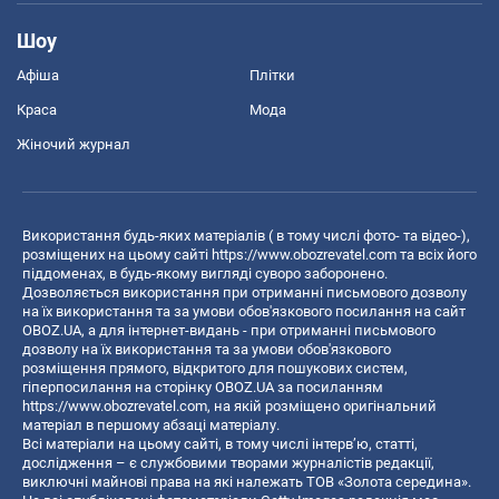
Шоу
Афіша
Плітки
Краса
Мода
Жіночий журнал
Використання будь-яких матеріалів ( в тому числі фото- та відео-),
розміщених на цьому сайті
https://www.obozrevatel.com
та всіх його
піддоменах, в будь-якому вигляді суворо заборонено.
Дозволяється використання при отриманні письмового дозволу
на їх використання та за умови обов'язкового посилання на сайт
OBOZ.UA, а для інтернет-видань - при отриманні письмового
дозволу на їх використання та за умови обов'язкового
розміщення прямого, відкритого для пошукових систем,
гіперпосилання на сторінку OBOZ.UA за посиланням
https://www.obozrevatel.com
, на якій розміщено оригінальний
матеріал в першому абзаці матеріалу.
Всі матеріали на цьому сайті, в тому числі інтерв’ю, статті,
дослідження – є службовими творами журналістів редакції,
виключні майнові права на які належать ТОВ «Золота середина».