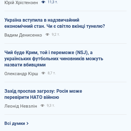
Юрій Хрістензен
11,3 т.
Україна вступила в надзвичайний
економічний стан. Чи є світло вкінці тунелю?
Вадим Денисенко
9,2 т.
Чий буде Крим, той і переможе (NSJ), а
українських футбольних чиновників можуть
назвати вбивцями
Олександр Кірш
8,7 т.
Захід проспав загрозу: Росія може
перевірити НАТО війною
Леонід Невзлін
9,3 т.
Всі думки