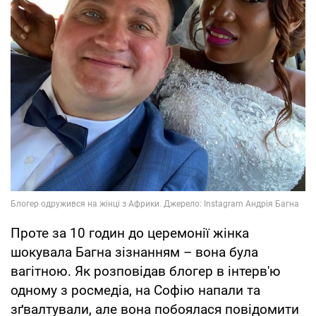
Проте за 10 годин до церемонії жінка
шокувала Багна зізнанням – вона була
вагітною. Як розповідав блогер в інтерв'ю
одному з росмедіа, на Софію напали та
зґвалтували, але вона побоялася повідомити