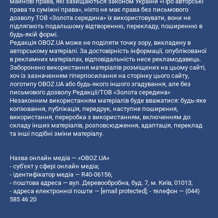
майнові права, які захищаються законом України «Про авторські
права та суміжні права», ніхто не має права без письмового
дозволу ТОВ «Золота середина» їх використовувати, вони не
підлягають подальшому відтворенню, перекладу, поширенню в
будь-якій формі.
Редакція OBOZ.UA може не поділяти точку зору, викладену в
авторському матеріалі. За достовірність інформації, опублікованої
в рекламних матеріалах, відповідальність несе рекламодавець.
Заборонено використання матеріалів розміщених на цьому сайті,
хоч із зазначенням гіперпосилання на сторінку цього сайту,
логотипу OBOZ.UA або будь-якого іншого згадування, але без
письмового дозволу Редакції/ТОВ «Золота середина»
Незаконним використанням матеріалів буде вважатися: будь-яке
копiювання, публiкацiя, передрук, наступне поширення,
використання, переробка з використанням, включенням до
складу інших матеріалів, розповсюдження, адаптація, переклад
та інші подібні зміни матеріалу.
Назва онлайн медіа — «OBOZ.UA»
- суб'єкт у сфері онлайн медіа;
- ідентифікатор медіа — R40-06156;
- поштова адреса — вул. Деревообробна, буд. 7, м. Київ, 01013;
- адреса електронної пошти —
[email protected]
; - телефон — (044)
585 46 20