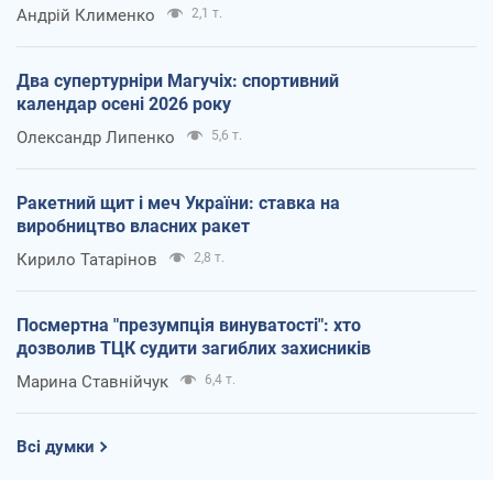
Андрій Клименко
2,1 т.
Два супертурніри Магучіх: спортивний
календар осені 2026 року
Олександр Липенко
5,6 т.
Ракетний щит і меч України: ставка на
виробництво власних ракет
Кирило Татарінов
2,8 т.
Посмертна "презумпція винуватості": хто
дозволив ТЦК судити загиблих захисників
Марина Ставнійчук
6,4 т.
Всі думки