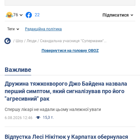
76
22
Підписатися
Теги
Редакційна політика
Шоу
Люди
Скандальна учасниця "Супермами"...
Повернутися на головну OBOZ
Важливе
Дружина тяжкохворого Джо Байдена назвала
перший симптом, який сигналізував про його
"агресивний" рак
Спершу лікарі не надали цьому належної уваги
15,3 т.
6.08.2026 12:46
Відпустка Лесі Нікітюк у Карпатах обернулася