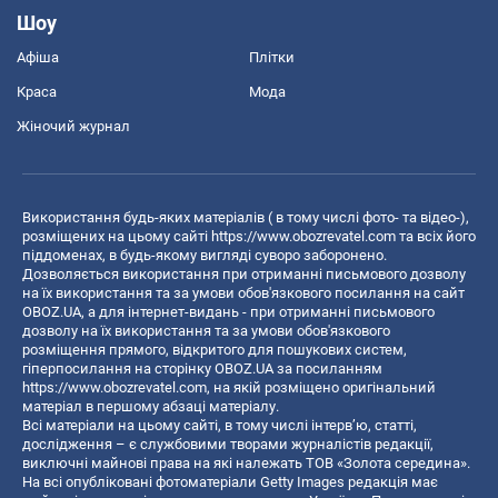
Шоу
Афіша
Плітки
Краса
Мода
Жіночий журнал
Використання будь-яких матеріалів ( в тому числі фото- та відео-),
розміщених на цьому сайті
https://www.obozrevatel.com
та всіх його
піддоменах, в будь-якому вигляді суворо заборонено.
Дозволяється використання при отриманні письмового дозволу
на їх використання та за умови обов'язкового посилання на сайт
OBOZ.UA, а для інтернет-видань - при отриманні письмового
дозволу на їх використання та за умови обов'язкового
розміщення прямого, відкритого для пошукових систем,
гіперпосилання на сторінку OBOZ.UA за посиланням
https://www.obozrevatel.com
, на якій розміщено оригінальний
матеріал в першому абзаці матеріалу.
Всі матеріали на цьому сайті, в тому числі інтерв’ю, статті,
дослідження – є службовими творами журналістів редакції,
виключні майнові права на які належать ТОВ «Золота середина».
На всі опубліковані фотоматеріали Getty Images редакція має