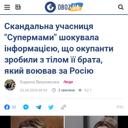
Скандальна учасниця
"Супермами" шокувала
інформацією, що окупанти
зробили з тілом її брата,
який воював за Росію
Карина Вишнякова
Люди
23.04.2024 06:02
2 хвилини
9,2 т.
22
РУС