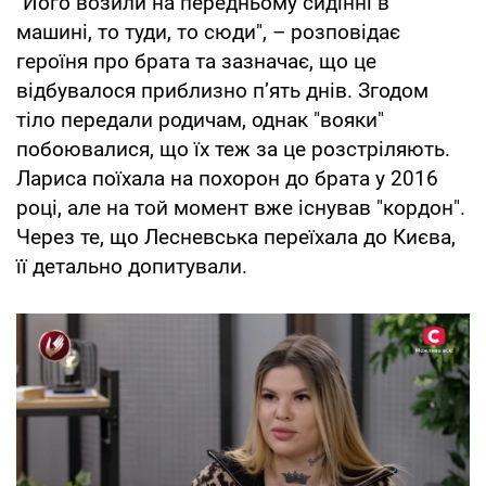
"Його возили на передньому сидінні в
машині, то туди, то сюди", – розповідає
героїня про брата та зазначає, що це
відбувалося приблизно пʼять днів. Згодом
тіло передали родичам, однак "вояки"
побоювалися, що їх теж за це розстріляють.
Лариса поїхала на похорон до брата у 2016
році, але на той момент вже існував "кордон".
Через те, що Лесневська переїхала до Києва,
її детально допитували.