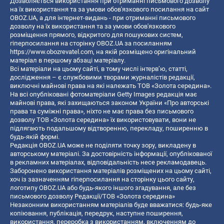
Дозволяється використання при отриманні письмового дозволу
на їх використання та за умови обов'язкового посилання на сайт
OBOZ.UA, а для інтернет-видань - при отриманні письмового
дозволу на їх використання та за умови обов'язкового
розміщення прямого, відкритого для пошукових систем,
гіперпосилання на сторінку OBOZ.UA за посиланням
https://www.obozrevatel.com
, на якій розміщено оригінальний
матеріал в першому абзаці матеріалу.
Всі матеріали на цьому сайті, в тому числі інтерв’ю, статті,
дослідження – є службовими творами журналістів редакції,
виключні майнові права на які належать ТОВ «Золота середина».
На всі опубліковані фотоматеріали Getty Images редакція має
майнові права, які захищаються законом України «Про авторські
права та суміжні права», ніхто не має права без письмового
дозволу ТОВ «Золота середина» їх використовувати, вони не
підлягають подальшому відтворенню, перекладу, поширенню в
будь-якій формі.
Редакція OBOZ.UA може не поділяти точку зору, викладену в
авторському матеріалі. За достовірність інформації, опублікованої
в рекламних матеріалах, відповідальність несе рекламодавець.
Заборонено використання матеріалів розміщених на цьому сайті,
хоч із зазначенням гіперпосилання на сторінку цього сайту,
логотипу OBOZ.UA або будь-якого іншого згадування, але без
письмового дозволу Редакції/ТОВ «Золота середина»
Незаконним використанням матеріалів буде вважатися: будь-яке
копiювання, публiкацiя, передрук, наступне поширення,
використання, переробка з використанням, включенням до