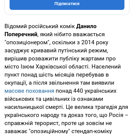
Підписатися
Відомий російський комік
Данило
Поперечний
, який нібито вважається
"опозиціонером", оскільки з 2014 року
засуджує кривавий путінський режим,
вирішив розважити публіку жартами про
місто Ізюм Харківської області. Населений
пункт понад шість місяців перебував в
окупації, а після звільнення там виявили
масове поховання
понад 440 українських
військових та цивільних із ознаками
насильницької смерті. Це велика трагедія для
українського народу та доказ того, що Росія –
справжній терорист, проте це зовсім не
заважає "опозиційному" стендап-коміку