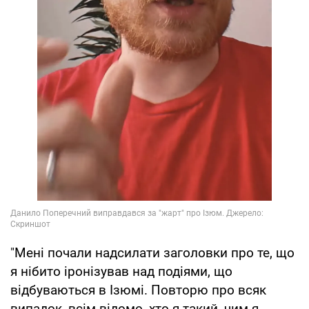
"Мені почали надсилати заголовки про те, що
я нібито іронізував над подіями, що
відбуваються в Ізюмі. Повторю про всяк
випадок, всім відомо, хто я такий, чим я