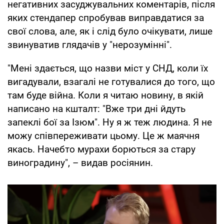
негативних засуджувальних коментарів, після
яких стендапер спробував виправдатися за
свої слова, але, як і слід було очікувати, лише
звинуватив глядачів у "нерозумінні".
"Мені здається, що назви міст у СНД, коли їх
вигадували, взагалі не готувалися до того, що
там буде війна. Коли я читаю новину, в якій
написано на кшталт: "Вже три дні йдуть
запеклі бої за Ізюм". Ну я ж теж людина. Я не
можу співпереживати цьому. Це ж маячня
якась. Начебто мурахи борються за стару
виноградину", – видав росіянин.