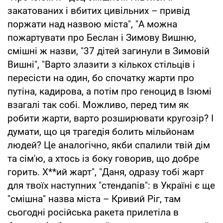
закатованих і вбитих цивільних – привід
поржати над назвою міста", "А можна
пожартувати про Беслан і Зимову Вишню,
смішні ж назви, "37 дітей загинули в Зимовій
Вишні", "Варто злазити з кількох стільців і
пересісти на один, бо спочатку жарти про
путіна, кадирова, а потім про геноцид в Ізюмі
взагалі так собі. Можливо, перед тим як
робити жарти, варто розширювати кругозір? І
думати, що ця трагедія болить мільйонам
людей? Це аналогічно, якби спалили твій дім
та сім'ю, а хтось із боку говорив, що добре
горить. Х**ий жарт", "Даня, одразу тобі жарт
для твоїх наступних "стендапів": в Україні є ще
"смішна" назва міста – Кривий Ріг, там
сьогодні російська ракета прилетіла в