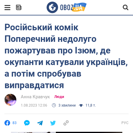
Російський комік
Поперечний недолуго
пожартував про Ізюм, де
окупанти катували українців,
а потім спробував
виправдатися
Анна Кравчук
Люди
1.08.2023 12:06
3 хвилини
11,8 т.
83
РУС