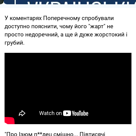
У коментарях Поперечному спробували
доступно пояснити, чому його "жарт" не
просто недоречний, а ще й дуже жорстокий і
грубий.
"Про Ізюм п**дец смішно... Півтисячі