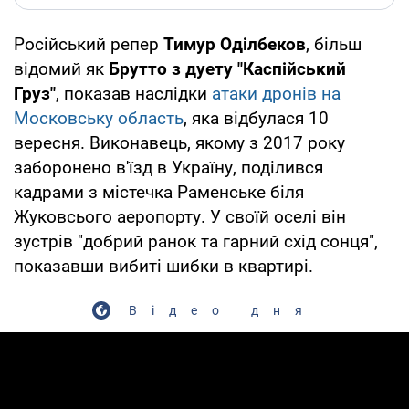
Російський репер
Тимур Оділбеков
, більш
відомий як
Брутто з дуету "Каспійський
Груз"
, показав наслідки
атаки дронів на
Московську область
, яка відбулася 10
вересня. Виконавець, якому з 2017 року
заборонено в'їзд в Україну, поділився
кадрами з містечка Раменське біля
Жуковсього аеропорту. У своїй оселі він
зустрів "добрий ранок та гарний схід сонця",
показавши вибиті шибки в квартирі.
Відео дня