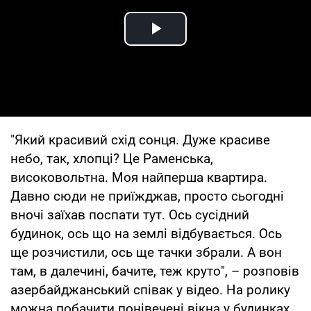
Play Video
"Який красивий схід сонця. Дуже красиве
небо, так, хлопці? Це Раменська,
високовольтна. Моя найперша квартира.
Давно сюди не приїжджав, просто сьогодні
вночі заїхав поспати тут. Ось сусідний
будинок, ось що на землі відбувається. Ось
ще розчистили, ось ще тачки збрали. А вон
там, в далечині, бачите, теж круто", – розповів
азербайджанський співак у відео. На ролику
можна побачити понівечені вікна у будинках