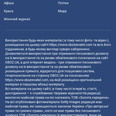
Афіша
Плітки
Краса
Мода
Жіночий журнал
Використання будь-яких матеріалів ( в тому числі фото- та відео-),
розміщених на цьому сайті
https://www.obozrevatel.com
та всіх його
піддоменах, в будь-якому вигляді суворо заборонено.
Дозволяється використання при отриманні письмового дозволу
на їх використання та за умови обов'язкового посилання на сайт
OBOZ.UA, а для інтернет-видань - при отриманні письмового
дозволу на їх використання та за умови обов'язкового
розміщення прямого, відкритого для пошукових систем,
гіперпосилання на сторінку OBOZ.UA за посиланням
https://www.obozrevatel.com
, на якій розміщено оригінальний
матеріал в першому абзаці матеріалу.
Всі матеріали на цьому сайті, в тому числі інтерв’ю, статті,
дослідження – є службовими творами журналістів редакції,
виключні майнові права на які належать ТОВ «Золота середина».
На всі опубліковані фотоматеріали Getty Images редакція має
майнові права, які захищаються законом України «Про авторські
права та суміжні права», ніхто не має права без письмового
дозволу ТОВ «Золота середина» їх використовувати, вони не