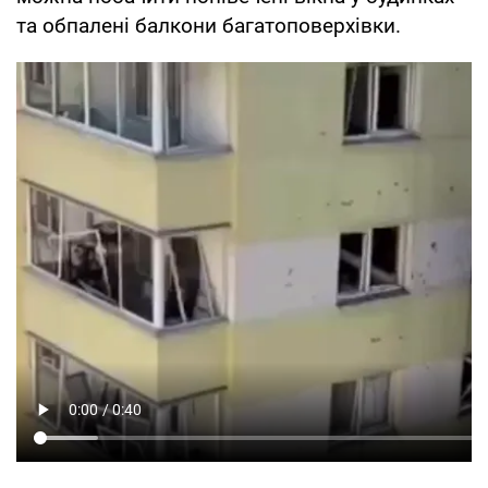
та обпалені балкони багатоповерхівки.