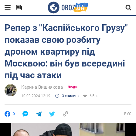
Репер з "Каспійського Грузу"
показав свою розбиту
дроном квартиру під
Москвою: він був всередині
під час атаки
Карина Вишнякова
Люди
10.09.2024 12:19
3 хвилини
6,5 т.
0
РУС