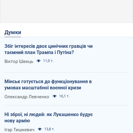
Думки
Збіг інтересів двох цинічних гравців чи
таємний план Трампа і Путіна?
Віктор Швець
11,0 т.
Мінськ готується до функціонування в
умовах масштабної воєнної кризи
Олександр Левченко
16,1 т.
Ні зброї, ні людей: як Лукашенко будує
нову армію
Ігар Тишкевич
13,8 т.