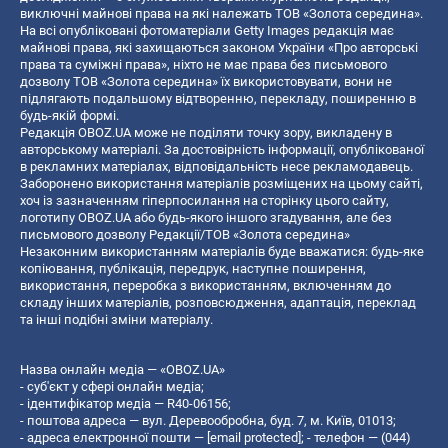
виключні майнові права на які належать ТОВ «Золота середина».
На всі опубліковані фотоматеріали Getty Images редакція має
майнові права, які захищаються законом України «Про авторські
права та суміжні права», ніхто не має права без письмового
дозволу ТОВ «Золота середина» їх використовувати, вони не
підлягають подальшому відтворенню, перекладу, поширенню в
будь-якій формі.
Редакція OBOZ.UA може не поділяти точку зору, викладену в
авторському матеріалі. За достовірність інформації, опублікованої
в рекламних матеріалах, відповідальність несе рекламодавець.
Заборонено використання матеріалів розміщених на цьому сайті,
хоч із зазначенням гіперпосилання на сторінку цього сайту,
логотипу OBOZ.UA або будь-якого іншого згадування, але без
письмового дозволу Редакції/ТОВ «Золота середина»
Незаконним використанням матеріалів буде вважатися: будь-яке
копiювання, публiкацiя, передрук, наступне поширення,
використання, переробка з використанням, включенням до
складу інших матеріалів, розповсюдження, адаптація, переклад
та інші подібні зміни матеріалу.
Назва онлайн медіа — «OBOZ.UA»
- суб'єкт у сфері онлайн медіа;
- ідентифікатор медіа — R40-06156;
- поштова адреса — вул. Деревообробна, буд. 7, м. Київ, 01013;
- адреса електронної пошти —
[email protected]
; - телефон — (044)