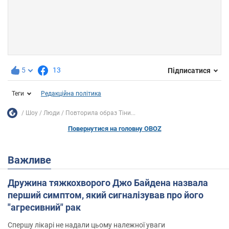
5
13
Підписатися
Теги
Редакційна політика
Шоу
Люди
Повторила образ Тіни...
Повернутися на головну OBOZ
Важливе
Дружина тяжкохворого Джо Байдена назвала
перший симптом, який сигналізував про його
"агресивний" рак
Спершу лікарі не надали цьому належної уваги