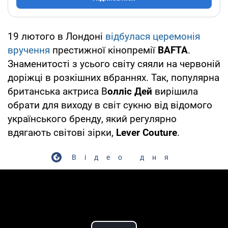
19 лютого в Лондоні
відбулася церемонія
вручення
престижної кінопремії
BAFTA
.
Знаменитості з усього світу сяяли на червоній
доріжці в розкішних вбраннях. Так, популярна
британська актриса В
олліс Дей
вирішила
обрати для виходу в світ сукню від відомого
українського бренду, який регулярно
вдягають світові зірки,
Lever Couture
.
Відео дня