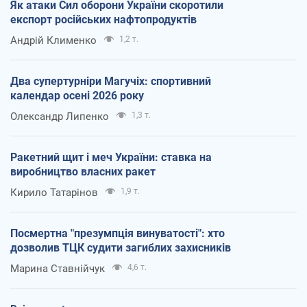
Як атаки Сил оборони України скоротили
експорт російських нафтопродуктів
Андрій Клименко
1,2 т.
Два супертурніри Магучіх: спортивний
календар осені 2026 року
Олександр Липенко
1,3 т.
Ракетний щит і меч України: ставка на
виробництво власних ракет
Кирило Татарінов
1,9 т.
Посмертна "презумпція винуватості": хто
дозволив ТЦК судити загиблих захисників
Марина Ставнійчук
4,6 т.