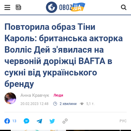
Повторила образ Тіни
Кароль: британська акторка
Волліс Дей з'явилася на
червоній доріжці BAFTA в
сукні від українського
бренду
Анна Кравчук
Люди
20.02.2023 12:48
2 хвилини
5,1 т.
13
РУС