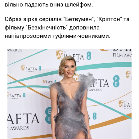
вільно падають вниз шлейфом.
Образ зірка серіалів "Бетвумен", "Кріптон" та
фільму "Безкінечність" доповнила
напівпрозорими туфлями-човниками.