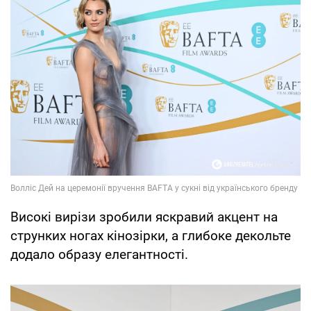
Високі вирізи зробили яскравий акцент на
струнких ногах кінозірки, а глибоке декольте
додало образу елегантності.