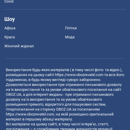
Covid
Шоу
Афіша
Плітки
Краса
Мода
Жіночий журнал
Використання будь-яких матеріалів ( в тому числі фото- та відео-),
розміщених на цьому сайті
https://www.obozrevatel.com
та всіх його
піддоменах, в будь-якому вигляді суворо заборонено.
Дозволяється використання при отриманні письмового дозволу
на їх використання та за умови обов'язкового посилання на сайт
OBOZ.UA, а для інтернет-видань - при отриманні письмового
дозволу на їх використання та за умови обов'язкового
розміщення прямого, відкритого для пошукових систем,
гіперпосилання на сторінку OBOZ.UA за посиланням
https://www.obozrevatel.com
, на якій розміщено оригінальний
матеріал в першому абзаці матеріалу.
Всі матеріали на цьому сайті, в тому числі інтерв’ю, статті,
дослідження – є службовими творами журналістів редакції,