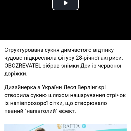
Play Video
Структурована сукня димчастого відтінку
чудово підкреслила фігуру 28-річної актриси.
OBOZREVATEL зібрав знімки Дей із червоної
доріжки.
Дизайнерка з України Леся Верлінг'єрі
створила сукню шляхом нашарування стрічок
із напівпрозорої сітки, що створювало
певний "напівголий" ефект.