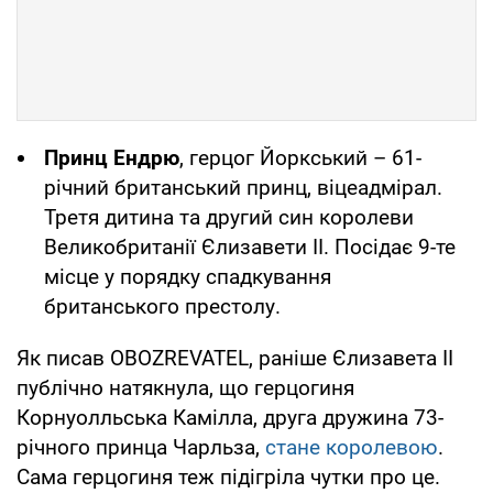
Принц Ендрю
, герцог Йоркський – 61-
річний британський принц, віцеадмірал.
Третя дитина та другий син королеви
Великобританії Єлизавети II. Посідає 9-те
місце у порядку спадкування
британського престолу.
Як писав OBOZREVATEL, раніше Єлизавета II
публічно натякнула, що герцогиня
Корнуолльська Камілла, друга дружина 73-
річного принца Чарльза,
стане королевою
.
Сама герцогиня теж підігріла чутки про це.