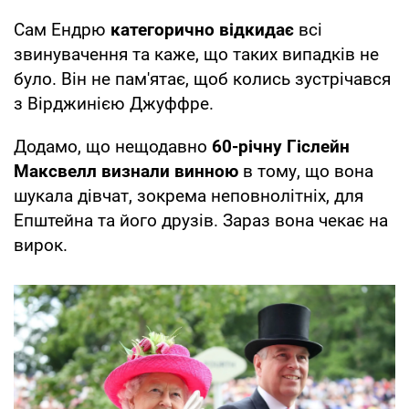
Сам Ендрю
категорично відкидає
всі
звинувачення та каже, що таких випадків не
було. Він не пам'ятає, щоб колись зустрічався
з Вірджинією Джуффре.
Додамо, що нещодавно
60-річну Гіслейн
Максвелл визнали винною
в тому, що вона
шукала дівчат, зокрема неповнолітніх, для
Епштейна та його друзів. Зараз вона чекає на
вирок.