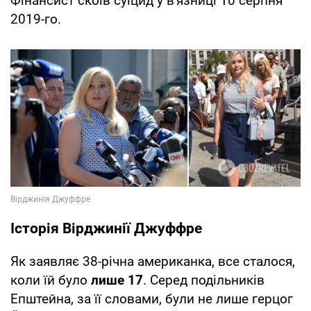
Фінансист скоїв суїцид у в'язниці 10 серпня
2019-го.
Історія Вірджинії Джуффре
Як заявляє 38-річна американка, все сталося,
коли їй було
лише 17
. Серед подільників
Епштейна, за її словами, були не лише герцог