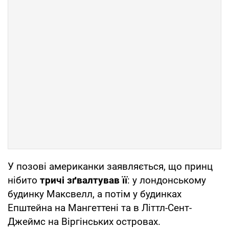
У позові американки заявляється, що принц
нібито
тричі зґвалтував її
: у лондонському
будинку Максвелл, а потім у будинках
Епштейна на Мангеттені та в Літтл-Сент-
Джеймс на Віргінських островах.