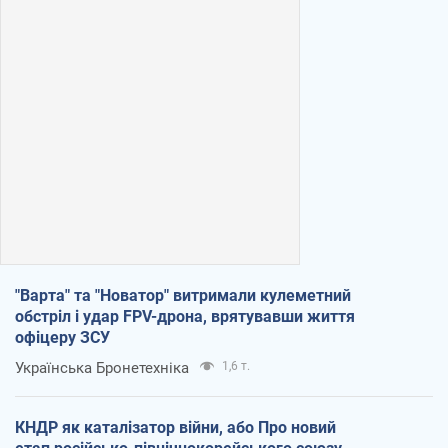
"Варта" та "Новатор" витримали кулеметний
обстріл і удар FPV-дрона, врятувавши життя
офіцеру ЗСУ
Українська Бронетехніка
1,6 т.
КНДР як каталізатор війни, або Про новий