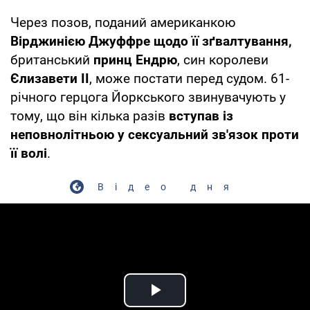
Через позов, поданий американкою
Вірджинією Джуффре щодо її зґвалтування,
британський
принц Ендрю
, син королеви
Єлизавети II
, може постати перед судом. 61-
річного герцога Йоркського звинувачують у
тому, що він кілька разів
вступав із
неповнолітньою у сексуальний зв'язок проти
її волі
.
Відео дня
Play Video