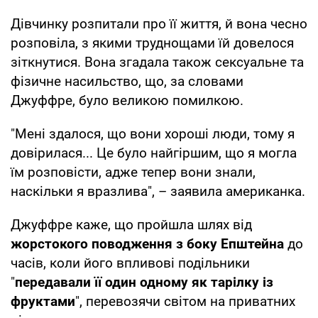
Дівчинку розпитали про її життя, й вона чесно
розповіла, з якими труднощами їй довелося
зіткнутися. Вона згадала також сексуальне та
фізичне насильство, що, за словами
Джуффре, було великою помилкою.
"Мені здалося, що вони хороші люди, тому я
довірилася... Це було найгіршим, що я могла
їм розповісти, адже тепер вони знали,
наскільки я вразлива", – заявила американка.
Джуффре каже, що пройшла шлях від
жорстокого поводження з боку Епштейна
до
часів, коли його впливові подільники
"
передавали її один одному як тарілку із
фруктами
", перевозячи світом на приватних