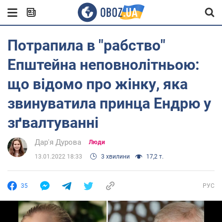
Потрапила в "рабство"
Епштейна неповнолітньою:
що відомо про жінку, яка
звинуватила принца Ендрю у
зґвалтуванні
Дар'я Дурова
Люди
13.01.2022 18:33
3 хвилини
17,2 т.
35
РУС