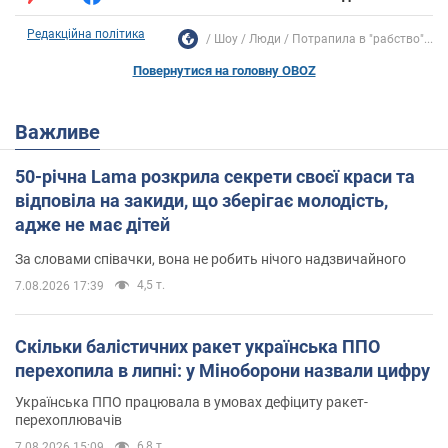
Редакційна політика
Шоу
Люди
Потрапила в "рабство"...
Повернутися на головну OBOZ
Важливе
50-річна Lama розкрила секрети своєї краси та
відповіла на закиди, що зберігає молодість,
адже не має дітей
За словами співачки, вона не робить нічого надзвичайного
4,5 т.
7.08.2026 17:39
Скільки балістичних ракет українська ППО
перехопила в липні: у Міноборони назвали цифру
Українська ППО працювала в умовах дефіциту ракет-
перехоплювачів
6,8 т.
7.08.2026 15:09