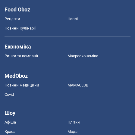
Food Oboz
Рецепти
Напої
Новини Кулінарії
Економіка
Ринки та компанії
Макроекономіка
MedOboz
Новини медицини
MAMACLUB
Covid
Шоу
Афіша
Плітки
Краса
Мода