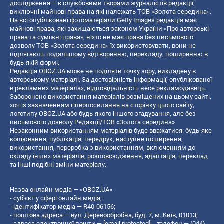
дослідження – є службовими творами журналістів редакції,
виключні майнові права на які належать ТОВ «Золота середина».
На всі опубліковані фотоматеріали Getty Images редакція має
майнові права, які захищаються законом України «Про авторські
права та суміжні права», ніхто не має права без письмового
дозволу ТОВ «Золота середина» їх використовувати, вони не
підлягають подальшому відтворенню, перекладу, поширенню в
будь-якій формі.
Редакція OBOZ.UA може не поділяти точку зору, викладену в
авторському матеріалі. За достовірність інформації, опублікованої
в рекламних матеріалах, відповідальність несе рекламодавець.
Заборонено використання матеріалів розміщених на цьому сайті,
хоч із зазначенням гіперпосилання на сторінку цього сайту,
логотипу OBOZ.UA або будь-якого іншого згадування, але без
письмового дозволу Редакції/ТОВ «Золота середина»
Незаконним використанням матеріалів буде вважатися: будь-яке
копiювання, публiкацiя, передрук, наступне поширення,
використання, переробка з використанням, включенням до
складу інших матеріалів, розповсюдження, адаптація, переклад
та інші подібні зміни матеріалу.
Назва онлайн медіа — «OBOZ.UA»
- суб'єкт у сфері онлайн медіа;
- ідентифікатор медіа — R40-06156;
- поштова адреса — вул. Деревообробна, буд. 7, м. Київ, 01013;
- адреса електронної пошти —
[email protected]
; - телефон — (044)