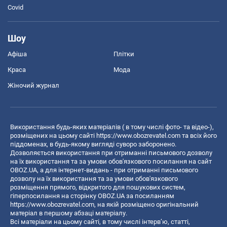
Covid
Шоу
Афіша
Плітки
Краса
Мода
Жіночий журнал
Використання будь-яких матеріалів ( в тому числі фото- та відео-),
розміщених на цьому сайті
https://www.obozrevatel.com
та всіх його
піддоменах, в будь-якому вигляді суворо заборонено.
Дозволяється використання при отриманні письмового дозволу
на їх використання та за умови обов'язкового посилання на сайт
OBOZ.UA, а для інтернет-видань - при отриманні письмового
дозволу на їх використання та за умови обов'язкового
розміщення прямого, відкритого для пошукових систем,
гіперпосилання на сторінку OBOZ.UA за посиланням
https://www.obozrevatel.com
, на якій розміщено оригінальний
матеріал в першому абзаці матеріалу.
Всі матеріали на цьому сайті, в тому числі інтерв’ю, статті,