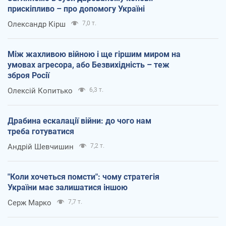
прискіпливо – про допомогу Україні
Олександр Кірш
7,0 т.
Між жахливою війною і ще гіршим миром на
умовах агресора, або Безвихідність – теж
зброя Росії
Олексій Копитько
6,3 т.
Драбина ескалації війни: до чого нам
треба готуватися
Андрій Шевчишин
7,2 т.
"Коли хочеться помсти": чому стратегія
України має залишатися іншою
Серж Марко
7,7 т.