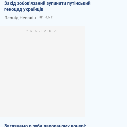
Захід зобов'язаний зупинити путінський
геноцид українців
Леонід Невзлін
4,6 т.
Заглянемо в зуби дарованому коневі: