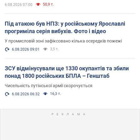
50,9 т.
6.08.2026 07:00
Під атакою був НПЗ: у російському Ярославлі
прогриміла серія вибухів. Фото і відео
У промисловій зоні зафіксовано кілька осередків пожежі
3,5 т.
6.08.2026 09:01
ЗСУ відмінусували ще 1330 окупантів та збили
понад 1800 російських БПЛА – Генштаб
Чисельність путінської армії скорочується
16,3 т.
6.08.2026 06:32