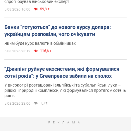
спрогнозував військовий експерт
59,8 т.
5.08.2026 16:00
Банки "готуються" до нового курсу долара:
українцям розповіли, чого очікувати
Яким буде курс валюти в обмінниках
116,6 т.
5.08.2026 23:12
"Джипінг руйнує екосистеми, які формувалися
сотні років": у Greenpeace забили на сполох
У високогір'ї розташовані альпійські та субальпійські луки –
рідкісні природні комплекси, які формувалися протягом сотень
років
1,3 т.
5.08.2026 23:00