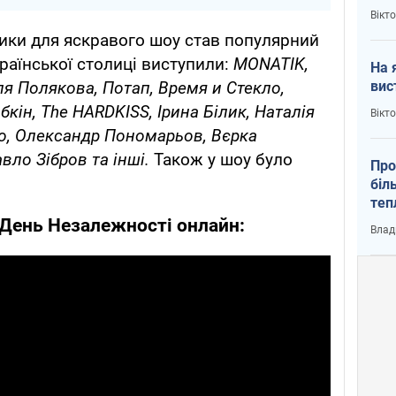
кри
Вікт
ики для яскравого шоу став популярний
раїнської столиці виступили:
MONATIK,
На 
вис
ля Полякова, Потап, Время и Стекло,
кін, The HARDKISS, Ірина Білик, Наталія
Вікт
о, Олександр Пономарьов, Вєрка
авло Зібров та інші.
Також у шоу було
Про
біл
теп
від
 День Незалежності онлайн:
Влад
у К