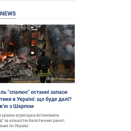
P NEWS
ль "спалює" останні запаси
тики в Україні: що буде далі?
рв’ю з Шарпом
і країна-агресорка встановила
д" за кількістю балістичних ракет,
них по Україні