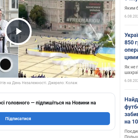
Яким б
6.08.20
Укра
Play Video
850 г
опера
цими
Як не 
шахра
6.08.20
Найд
сі головного — підпишіться на Новини на
футб
заби
Підписатися
на 10
Віде
Поєдин
Польщ