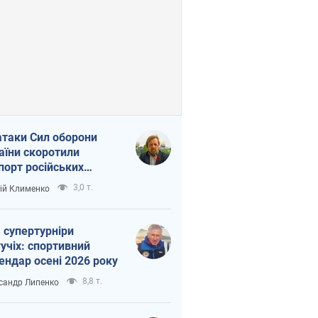
атаки Сил оборони
аїни скоротили
порт російських
топродуктів
3,0 т.
ій Клименко
 супертурніри
учіх: спортивний
ендар осені 2026 року
8,8 т.
сандр Липенко