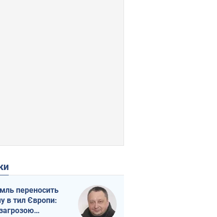
ки
мль переносить
ну в тил Європи:
 загрозою