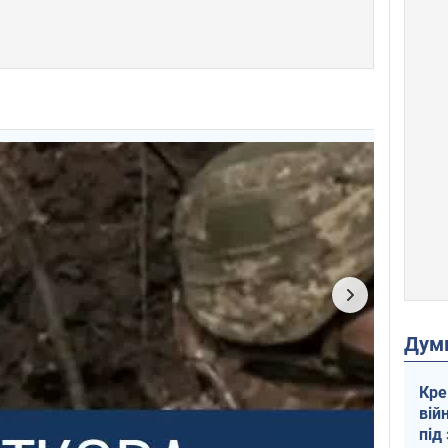
Дум
Кре
вій
під