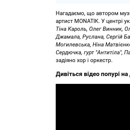
Нагадаємо, що автором муз
артист MONATIK. У центрі ук
Тіна Кароль, Олег Винник, О
Джамала, Руслана, Сергій Баб
Могилевська, Ніна Матвієнк
Сердючка, гурт "Антитіла", П
задіяно хор і оркестр.
Дивіться відео попурі на