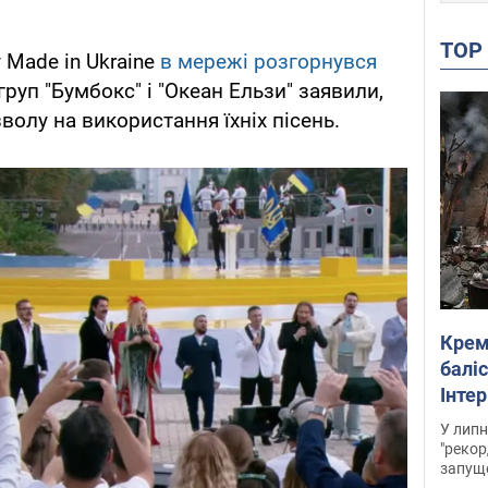
TO
Made in Ukraine
в мережі розгорнувся
груп "Бумбокс" і "Океан Ельзи" заявили,
олу на використання їхніх пісень.
Крем
баліс
Інте
У липн
"рекор
запуще