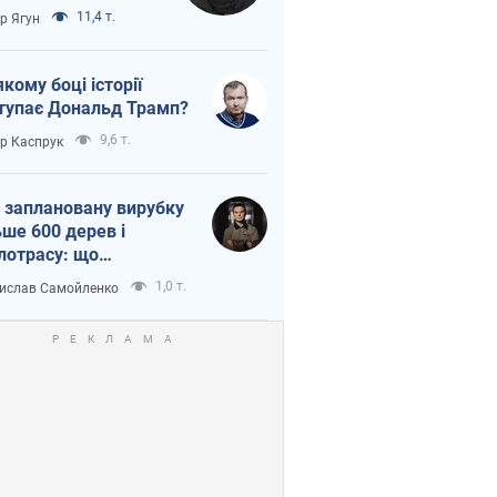
тична логістика
11,4 т.
ор Ягун
якому боці історії
тупає Дональд Трамп?
9,6 т.
ор Каспрук
 заплановану вирубку
ьше 600 дерев і
лотрасу: що
бувається на Теремках
1,0 т.
ислав Самойленко
иєві