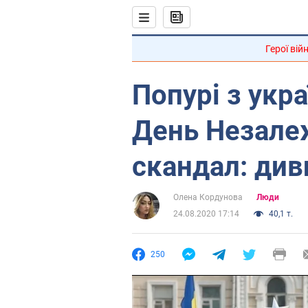
Герої вій
Попурі з укра
День Незале
скандал: див
Олена Кордунова
Люди
24.08.2020 17:14
40,1 т.
250