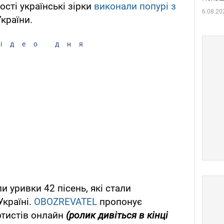
сті українські зірки
виконали попурі з
6.08.20
країни.
ідео дня
и уривки 42 пісень, які стали
країні.
OBOZREVATEL
пропонує
ртистів онлайн
(ролик дивіться в кінці