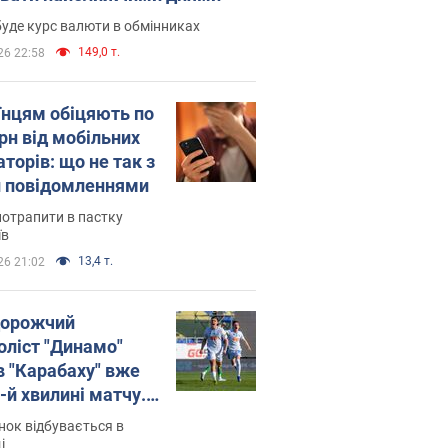
уде курс валюти в обмінниках
149,0 т.
26 22:58
їнцям обіцяють по
рн від мобільних
торів: що не так з
 повідомленнями
потрапити в пастку
їв
13,4 т.
26 21:02
орожчий
оліст "Динамо"
в "Карабаху" вже
-й хвилині матчу.
о
ок відбувається в
і