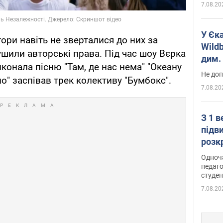
7.08.20
У Єк
тори навіть не зверталися до них за
Wildb
ушили авторські права. Під час шоу Вєрка
дим. 
конала пісню "Там, де нас нема" "Океану
Не доп
ло" заспівав трек колективу "Бумбокс".
7.08.20
З 1 
підв
розк
Одноч
педаго
студен
7.08.20