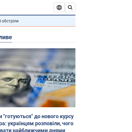
і обстріли
ливе
и "готуються" до нового курсу
ра: українцям розповіли, чого
увати найближчими днями