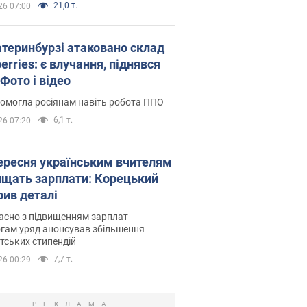
21,0 т.
26 07:00
атеринбурзі атаковано склад
erries: є влучання, піднявся
Фото і відео
омогла росіянам навіть робота ППО
6,1 т.
26 07:20
вересня українським вчителям
ищать зарплати: Корецький
рив деталі
асно з підвищенням зарплат
гам уряд анонсував збільшення
тських стипендій
7,7 т.
26 00:29