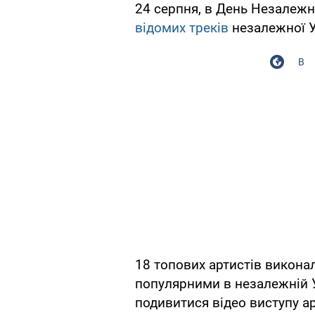
24 серпня, в День Незалежно
відомих треків
незалежної У
В
18 топових артистів виконал
популярними в незалежній У
подивитися відео виступу а