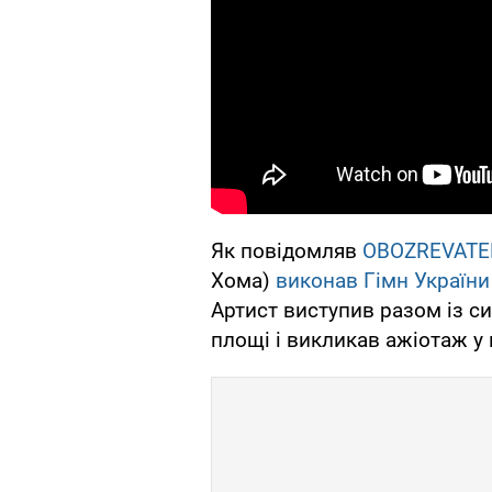
Як повідомляв
OBOZREVATE
Хома)
виконав Гімн України
Артист виступив разом із с
площі і викликав ажіотаж у