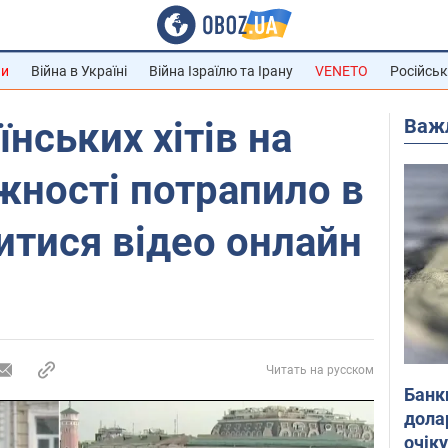
ни
Війна в Україні
Війна Ізраїлю та Ірану
VENETO
Російськ
Важ
їнських хітів на
жності потрапило в
итися відео онлайн
Читать на русском
Банк
дола
очік