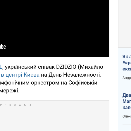
Як 
Укр
L
, український співак DZIDZIO (Михайло
екс
 в центрі Києва
на День Незалежності.
наф
Андр
имфонічним оркестром на Софійській
 мережі.
Два
Маг
кал
Олек