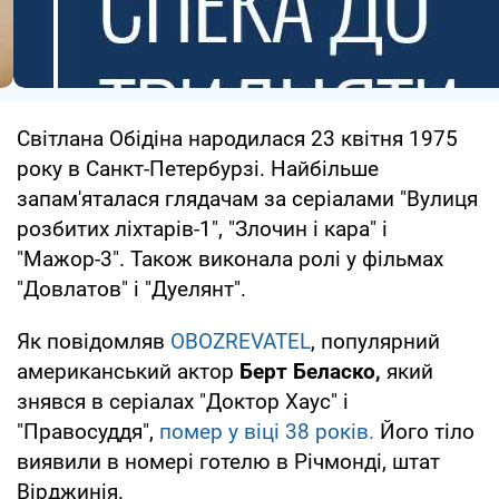
Світлана Обідіна народилася 23 квітня 1975
року в Санкт-Петербурзі. Найбільше
запам'яталася глядачам за серіалами "Вулиця
розбитих ліхтарів-1", "Злочин і кара" і
"Мажор-3". Також виконала ролі у фільмах
"Довлатов" і "Дуелянт".
Як повідомляв
OBOZREVATEL
, популярний
американський актор
Берт Беласко,
який
знявся в серіалах "Доктор Хаус" і
"Правосуддя",
помер у віці 38 років.
Його тіло
виявили в номері готелю в Річмонді, штат
Вірджинія.