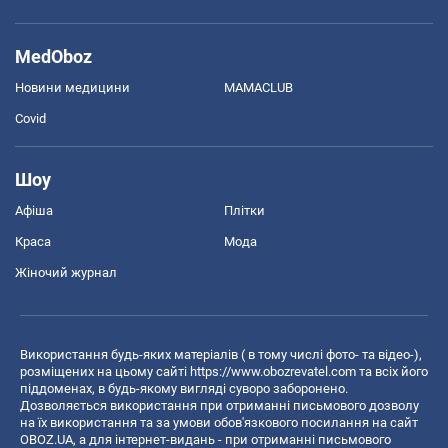
MedOboz
Новини медицини
MAMACLUB
Covid
Шоу
Афіша
Плітки
Краса
Мода
Жіночий журнал
Використання будь-яких матеріалів ( в тому числі фото- та відео-),
розміщених на цьому сайті
https://www.obozrevatel.com
та всіх його
піддоменах, в будь-якому вигляді суворо заборонено.
Дозволяється використання при отриманні письмового дозволу
на їх використання та за умови обов'язкового посилання на сайт
OBOZ.UA, а для інтернет-видань - при отриманні письмового