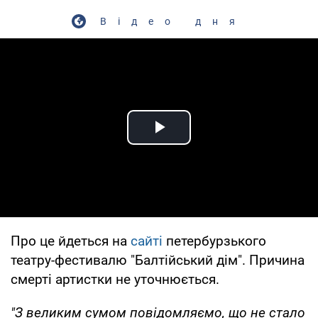
Відео дня
Play Video
Про це йдеться на
сайті
петербурзького
театру-фестивалю "Балтійський дім". Причина
смерті артистки не уточнюється.
"З великим сумом повідомляємо, що не стало