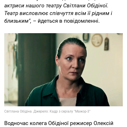
актриси нашого театру Світлани Обідіної.
Театр висловлює співчуття всім її рідним і
близьким",
– йдеться в повідомленні.
Водночас колега Обідіної режисер Олексій