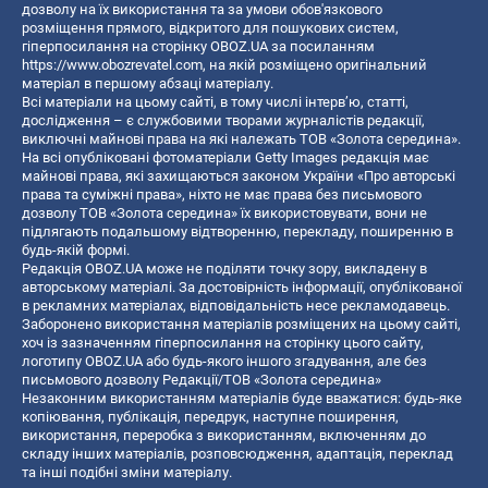
дозволу на їх використання та за умови обов'язкового
розміщення прямого, відкритого для пошукових систем,
гіперпосилання на сторінку OBOZ.UA за посиланням
https://www.obozrevatel.com
, на якій розміщено оригінальний
матеріал в першому абзаці матеріалу.
Всі матеріали на цьому сайті, в тому числі інтерв’ю, статті,
дослідження – є службовими творами журналістів редакції,
виключні майнові права на які належать ТОВ «Золота середина».
На всі опубліковані фотоматеріали Getty Images редакція має
майнові права, які захищаються законом України «Про авторські
права та суміжні права», ніхто не має права без письмового
дозволу ТОВ «Золота середина» їх використовувати, вони не
підлягають подальшому відтворенню, перекладу, поширенню в
будь-якій формі.
Редакція OBOZ.UA може не поділяти точку зору, викладену в
авторському матеріалі. За достовірність інформації, опублікованої
в рекламних матеріалах, відповідальність несе рекламодавець.
Заборонено використання матеріалів розміщених на цьому сайті,
хоч із зазначенням гіперпосилання на сторінку цього сайту,
логотипу OBOZ.UA або будь-якого іншого згадування, але без
письмового дозволу Редакції/ТОВ «Золота середина»
Незаконним використанням матеріалів буде вважатися: будь-яке
копiювання, публiкацiя, передрук, наступне поширення,
використання, переробка з використанням, включенням до
складу інших матеріалів, розповсюдження, адаптація, переклад
та інші подібні зміни матеріалу.