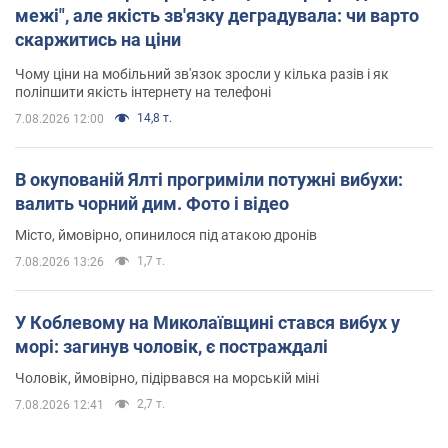
межі", але якість зв'язку деградувала: чи варто
скаржитись на ціни
Чому ціни на мобільний зв'язок зросли у кілька разів і як
поліпшити якість інтернету на телефоні
14,8 т.
7.08.2026 12:00
В окупованій Ялті прогриміли потужні вибухи:
валить чорний дим. Фото і відео
Місто, ймовірно, опинилося під атакою дронів
1,7 т.
7.08.2026 13:26
У Коблевому на Миколаївщині стався вибух у
морі: загинув чоловік, є постраждалі
Чоловік, ймовірно, підірвався на морській міні
2,7 т.
7.08.2026 12:41