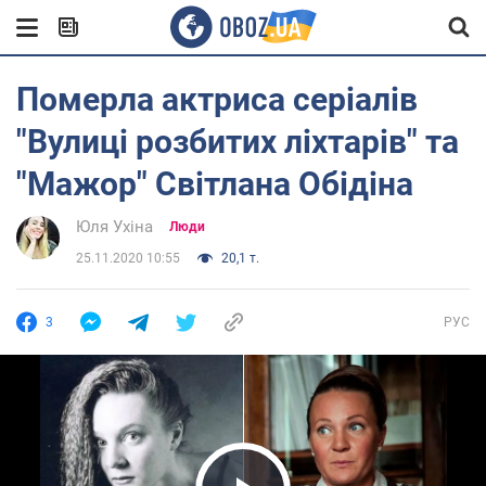
Померла актриса серіалів
"Вулиці розбитих ліхтарів" та
"Мажор" Світлана Обідіна
Юля Ухіна
Люди
25.11.2020 10:55
20,1 т.
3
РУС