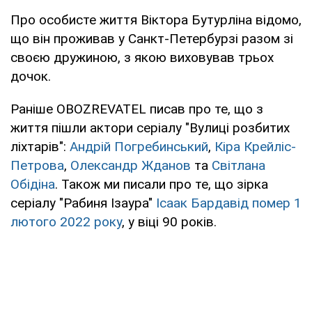
Про особисте життя Віктора Бутурліна відомо,
що він проживав у Санкт-Петербурзі разом зі
своєю дружиною, з якою виховував трьох
дочок.
Раніше OBOZREVATEL писав про те, що з
життя пішли актори серіалу "Вулиці розбитих
ліхтарів":
Андрій Погребинський
,
Кіра Крейліс-
Петрова
,
Олександр Жданов
та
Світлана
Обідіна
. Також ми писали про те, що зірка
серіалу "Рабиня Ізаура"
Ісаак Бардавід помер 1
лютого 2022 року
, у віці 90 років.