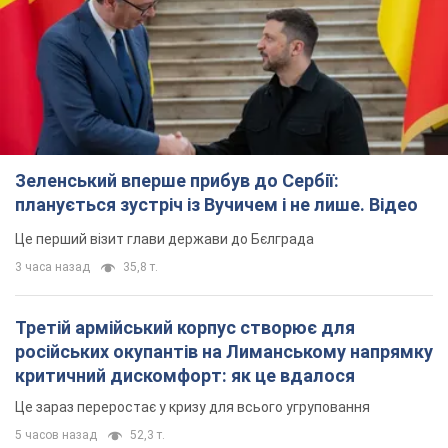
Зеленський вперше прибув до Сербії:
планується зустріч із Вучичем і не лише. Відео
Це перший візит глави держави до Бєлграда
3 часа назад
35,8 т.
Третій армійський корпус створює для
російських окупантів на Лиманському напрямку
критичний дискомфорт: як це вдалося
Це зараз переростає у кризу для всього угруповання
5 часов назад
52,3 т.