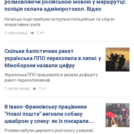
розмовляючи російською мовою у маршрутці:
поліція склала адмінпротокол. Відео
На місце події прибули патрульні поліцейські та слідчо-
оперативна група
3 часа назад
7,4 т.
Скільки балістичних ракет
українська ППО перехопила в липні: у
Міноборони назвали цифру
Українська ППО працювала в умовах дефіциту
ракет-перехоплювачів
7 часов назад
7,6 т.
В Івано-Франківську працівники
"Нової пошти" вигнали собаку
шваброю у спеку: як їх покарали.
Відео
Ролики набули широкого розголосу у мережі