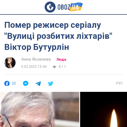
Помер режисер серіалу
"Вулиці розбитих ліхтарів"
Віктор Бутурлін
Анна Яковлева
Люди
5.02.2022 15:44
8,1 т.
22
РУС