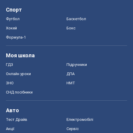
Спорт
Футбол
Баскетбол
Хокей
Бокс
Формула-1
Моя школа
ГДЗ
Підручники
Онлайн уроки
ДПА
ЗНО
НМТ
СНД посібники
Авто
Тест Драйв
Електромобілі
Акції
Сервіс