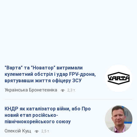
"Варта" та "Новатор" витримали
кулеметний обстріл і удар FPV-дрона,
врятувавши життя офіцеру ЗСУ
Українська Бронетехніка
2,3 т.
КНДР як каталізатор війни, або Про
новий етап російсько-
північнокорейського союзу
Олексій Кущ
2,5 т.