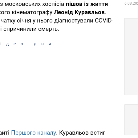
у з московських хоспісів
пішов із життя
6.08.20
кого кінематографу
Леонід Куравльов
.
очатку січня у нього діагностували COVID-
 і спричинили смерть.
ідео дня
айті
Першого каналу
. Куравльов встиг