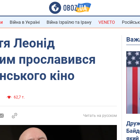
ни
Війна в Україні
Війна Ізраїлю та Ірану
VENETO
Російськ
Важ
тя Леонід
Чим прославився
нського кіно
и
62,7 т.
Читать на русском
Друж
Байд
який