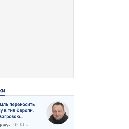
ки
мль переносить
ну в тил Європи:
 загрозою
тична логістика
8,1 т.
ор Ягун