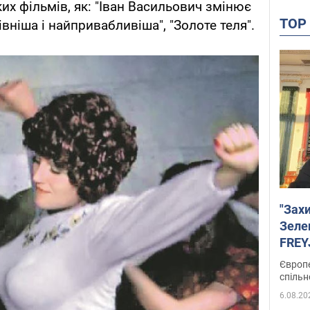
их фільмів, як: "Іван Васильович змінює
TO
івніша і найпривабливіша", "Золоте теля".
"Зах
Зеле
FREYJ
підтр
Європе
спільн
6.08.20