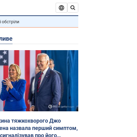
і обстріли
ливе
ина тяжкохворого Джо
ена назвала перший симптом,
 сигналізував про його