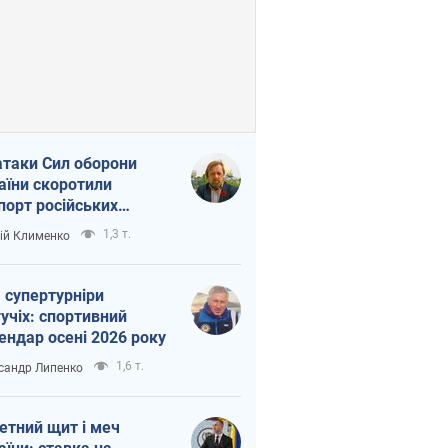
атаки Сил оборони
аїни скоротили
порт російських
топродуктів
1,3 т.
ій Клименко
 супертурніри
учіх: спортивний
ендар осені 2026 року
1,6 т.
сандр Липенко
етний щит і меч