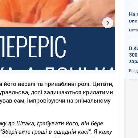
На 
вис
Вікт
В К
300
зар
всу
Влад
 його веселі та привабливі ролі. Цитати,
равльова, досі залишаються крилатими.
дував сам, імпровізуючи на знімальному
жу до Шпака, грабувати його, він бере
 "Зберігайте гроші в ощадній касі". Я кажу