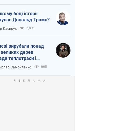
якому боці історії
тупає Дональд Трамп?
6,8 т.
ор Каспрук
иєві вирубали понад
 великих дерев
ади теплотраси і
переч Генплану
660
ислав Самойленко