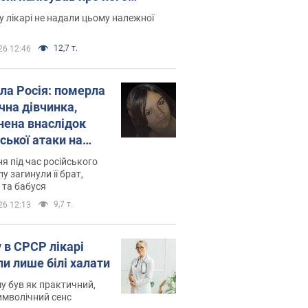
есивний" рак
 лікарі не надали цьому належної
12,7 т.
26 12:46
ила Росія: померла
чна дівчинка,
нена внаслідок
ської атаки на
ину. Фото
ня під час російського
лу загинули її брат,
 та бабуся
9,7 т.
26 12:13
 в СРСР лікарі
ли лише білі халати
у був як практичний,
символічний сенс