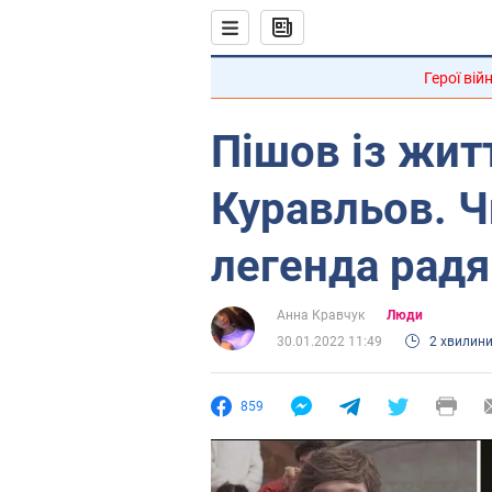
Герої вій
Пішов із жит
Куравльов. 
легенда радя
Анна Кравчук
Люди
30.01.2022 11:49
2 хвилин
859