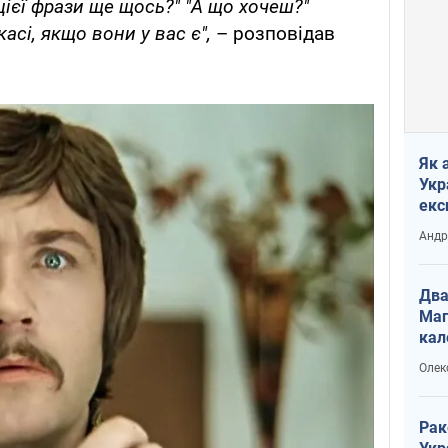
ієї фрази ще щось?" "А що хочеш?"
асі, якщо вони у вас є",
– розповідав
Як 
Укр
екс
наф
Андр
Два
Маг
кал
Олек
Рак