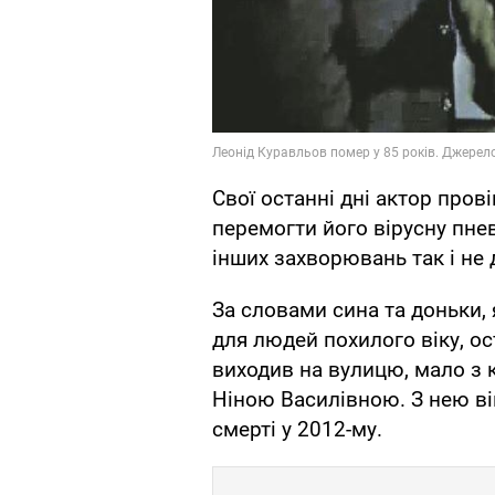
Свої останні дні актор пров
перемогти його вірусну пне
інших захворювань так і не 
За словами сина та доньки, 
для людей похилого віку, о
виходив на вулицю, мало з 
Ніною Василівною. З нею він
смерті у 2012-му.