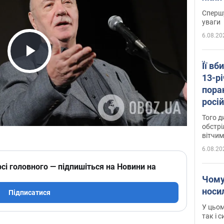
"агр
Спершу
уваги
6.08.20
Play Video
Її вб
13-рі
пора
росій
Сумщ
Того д
обстрі
вітчим
6.08.20
сі головного — підпишіться на Новини на
Чому
носи
Підписатися
У цьом
так і 