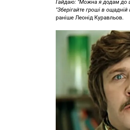
Гайдаю: "Можна я додам до ц
"Зберігайте гроші в ощадній к
раніше Леонід Куравльов.