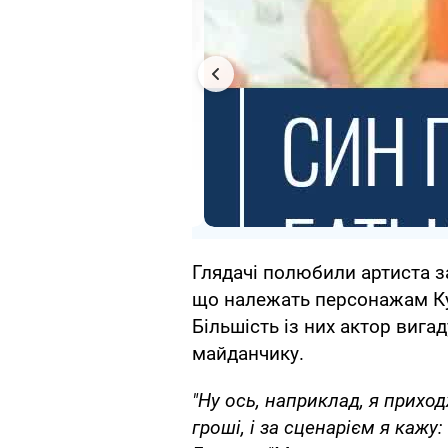
Глядачі полюбили артиста за
що належать персонажам Ку
Більшість із них актор вига
майданчику.
"Ну ось, наприклад, я приход
гроші, і за сценарієм я кажу: