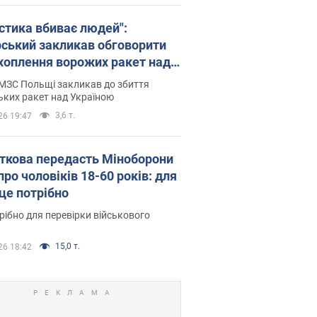
істика вбиває людей":
рський закликав обговорити
хоплення ворожих ракет над
їною
МЗС Польщі закликав до збиття
ьких ракет над Україною
3,6 т.
26 19:47
ткова передасть Міноборони
про чоловіків 18-60 років: для
 це потрібно
рібно для перевірки військового
15,0 т.
26 18:42