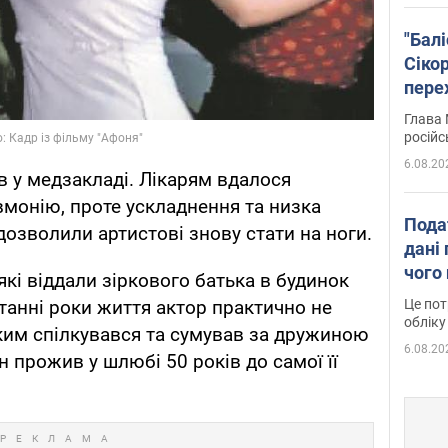
"Бал
Сіко
пере
Укра
Глава 
російс
6.08.20
ів у медзакладі. Лікарям вдалося
вмонію, проте ускладнення та низка
Пода
дозволили артистові знову стати на ноги.
дані 
чого
які віддали зіркового батька в будинок
станні роки життя актор практично не
Це пот
обліку
ким спілкувався та сумував за дружиною
6.08.20
 прожив у шлюбі 50 років до самої її