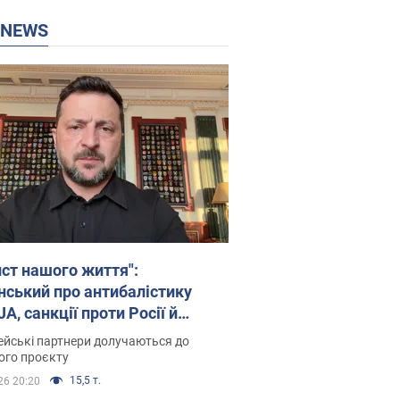
P NEWS
ист нашого життя":
нський про антибалістику
A, санкції проти Росії й
имку аграріїв. Відео
йські партнери долучаються до
ого проєкту
15,5 т.
26 20:20