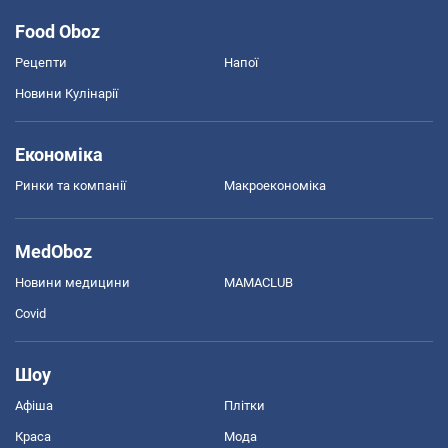
Food Oboz
Рецепти
Напої
Новини Кулінарії
Економіка
Ринки та компанії
Макроекономіка
MedOboz
Новини медицини
MAMACLUB
Covid
Шоу
Афіша
Плітки
Краса
Мода