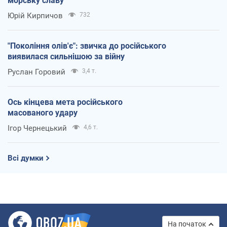
морську славу
Юрій Кирпичов
732
"Покоління олів'є": звичка до російського
виявилася сильнішою за війну
Руслан Горовий
3,4 т.
Ось кінцева мета російського
масованого удару
Ігор Чернецький
4,6 т.
Всі думки
На початок