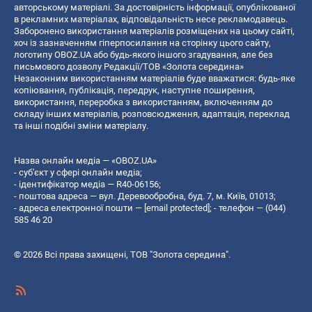
авторському матеріалі. За достовірність інформації, опублікованої
в рекламних матеріалах, відповідальність несе рекламодавець.
Заборонено використання матеріалів розміщених на цьому сайті,
хоч із зазначенням гіперпосилання на сторінку цього сайту,
логотипу OBOZ.UA або будь-якого іншого згадування, але без
письмового дозволу Редакції/ТОВ «Золота середина»
Незаконним використанням матеріалів буде вважатися: будь-яке
копiювання, публiкацiя, передрук, наступне поширення,
використання, переробка з використанням, включенням до
складу інших матеріалів, розповсюдження, адаптація, переклад
та інші подібні зміни матеріалу.
Назва онлайн медіа — «OBOZ.UA»
- суб'єкт у сфері онлайн медіа;
- ідентифікатор медіа — R40-06156;
- поштова адреса — вул. Деревообробна, буд. 7, м. Київ, 01013;
- адреса електронної пошти —
[email protected]
; - телефон — (044)
585 46 20
© 2026 Всі права захищені, ТОВ "Золота середина".