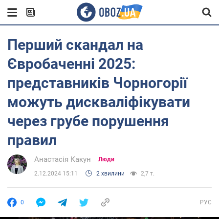
Перший скандал на
Євробаченні 2025:
представників Чорногорії
можуть дискваліфікувати
через грубе порушення
правил
Анастасія Какун
Люди
2.12.2024 15:11
2 хвилини
2,7 т.
0
РУС