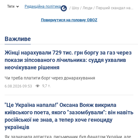
Теги
Редакційна політика
Шоу
Люди
Перший скандал на...
Повернутися на головну OBOZ
Важливе
Жінці нарахували 729 тис. грн боргу за газ через
покази зіпсованого лічильника: суддя ухвалив
неочікуване рішення
Чи треба платити борг через донарахування
9,7 т.
6.08.2026 09:53
"Це Україна напала!" Оксана Вояж викрила
київського поета, якого "зазомбували": він навіть
російської не знав, а тепер хоче геноциду
українців
Як зазначила артистка, письменник був фанатом України, але