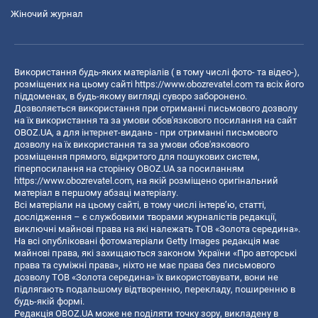
Жіночий журнал
Використання будь-яких матеріалів ( в тому числі фото- та відео-),
розміщених на цьому сайті
https://www.obozrevatel.com
та всіх його
піддоменах, в будь-якому вигляді суворо заборонено.
Дозволяється використання при отриманні письмового дозволу
на їх використання та за умови обов'язкового посилання на сайт
OBOZ.UA, а для інтернет-видань - при отриманні письмового
дозволу на їх використання та за умови обов'язкового
розміщення прямого, відкритого для пошукових систем,
гіперпосилання на сторінку OBOZ.UA за посиланням
https://www.obozrevatel.com
, на якій розміщено оригінальний
матеріал в першому абзаці матеріалу.
Всі матеріали на цьому сайті, в тому числі інтерв’ю, статті,
дослідження – є службовими творами журналістів редакції,
виключні майнові права на які належать ТОВ «Золота середина».
На всі опубліковані фотоматеріали Getty Images редакція має
майнові права, які захищаються законом України «Про авторські
права та суміжні права», ніхто не має права без письмового
дозволу ТОВ «Золота середина» їх використовувати, вони не
підлягають подальшому відтворенню, перекладу, поширенню в
будь-якій формі.
Редакція OBOZ.UA може не поділяти точку зору, викладену в