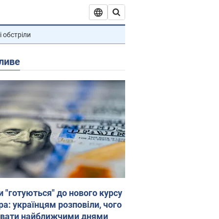
і обстріли
ливе
и "готуються" до нового курсу
ра: українцям розповіли, чого
увати найближчими днями