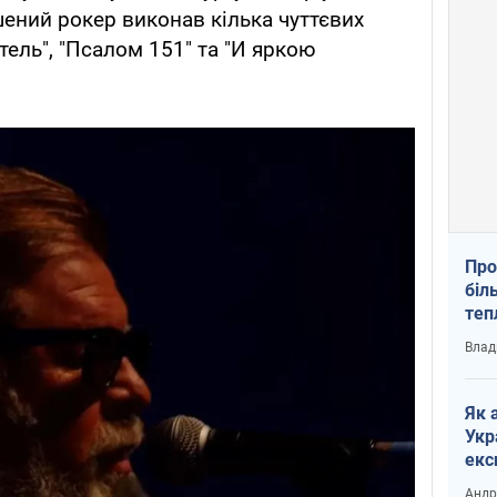
ений рокер виконав кілька чуттєвих
итель", "Псалом 151" та "И яркою
Про
біл
теп
від
Влад
у К
Як 
Укр
екс
наф
Андр