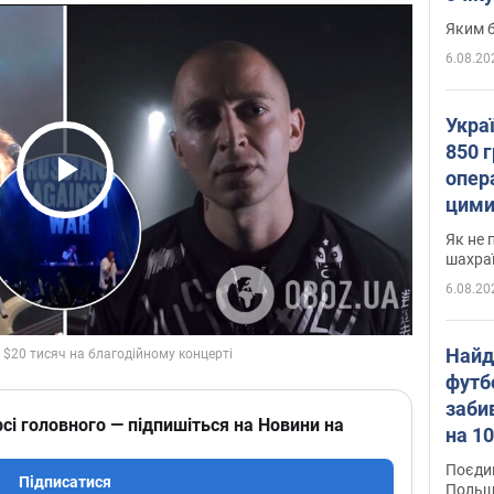
Яким б
6.08.20
Укра
850 г
опера
Play Video
цими
Як не 
шахра
6.08.20
Найд
футб
заби
сі головного — підпишіться на Новини на
на 10
Віде
Поєдин
Підписатися
Польщ