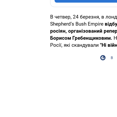
В четвер, 24 березня, в ло
Shepherd’s Bush Empire
відб
росіян, організований реп
Борисом Гребенщиковим.
Н
Росії, які скандували
"Ні вій
В