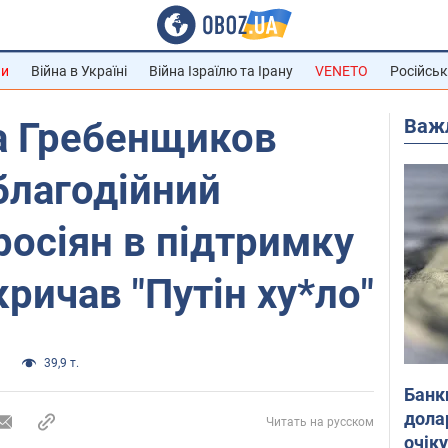
ни
Війна в Україні
Війна Ізраїлю та Ірану
VENETO
Російськ
Важ
а Гребенщиков
благодійний
росіян в підтримку
кричав "Путін ху*ло"
и
39,9 т.
Банк
дола
Читать на русском
очік