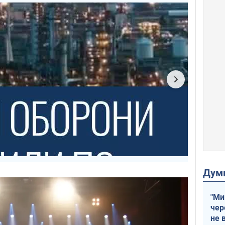
Дум
"Ми
чер
не 