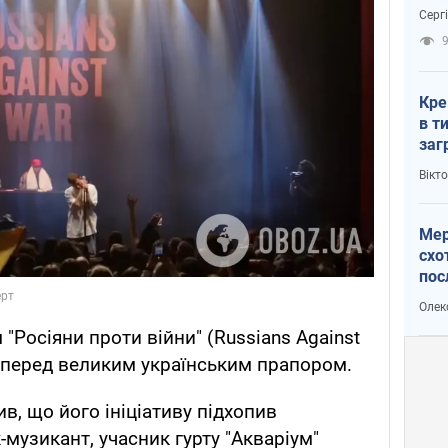
зне
Серг
рак
Кре
в т
заг
лог
Вікт
Мер
схо
пос
укр
Олек
 "Росіяни проти війни" (Russians Against
 перед великим українським прапором.
ив, що його ініціативу підхопив
музикант, учасник гурту "Акваріум"