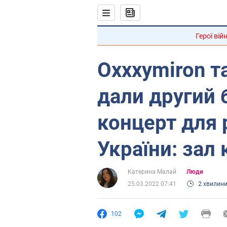
Герої вій
Oxxxymiron т
дали другий 
концерт для 
України: зал 
Катерина Малай
Люди
25.03.2022 07:41
2 хвилин
102