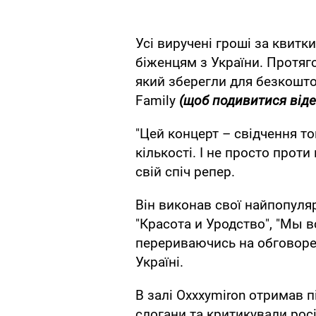
Усі виручені гроші за квитк
біженцям з України. Протяг
який зберегли для безкошт
Family
(щоб подивитися відео
"Цей концерт – свідчення то
кількості. І не просто проти в
свій спіч репер.
Він виконав свої найпопулярн
"Красота и Уродство", "Мы 
перериваючись на обговорен
Україні.
В залі Oxxxymiron отримав п
слогани та критикували росі