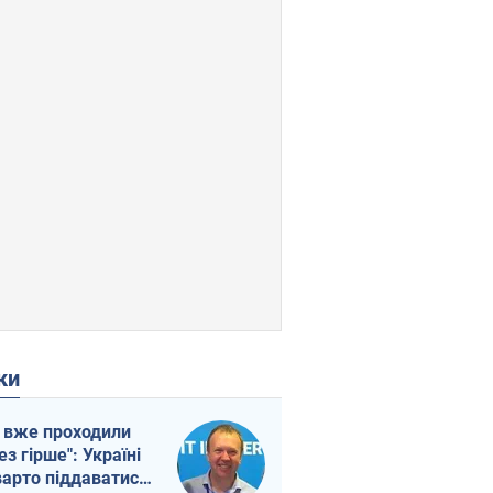
ки
 вже проходили
ез гірше": Україні
варто піддаватися