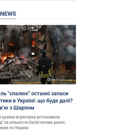
P NEWS
ль "спалює" останні запаси
тики в Україні: що буде далі?
рв’ю з Шарпом
і країна-агресорка встановила
д" за кількістю балістичних ракет,
них по Україні