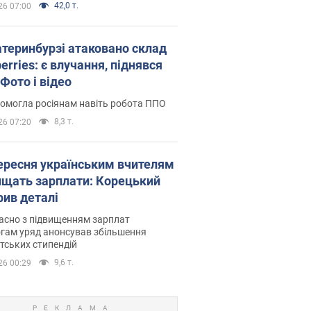
42,0 т.
26 07:00
атеринбурзі атаковано склад
erries: є влучання, піднявся
Фото і відео
омогла росіянам навіть робота ППО
8,3 т.
26 07:20
вересня українським вчителям
ищать зарплати: Корецький
рив деталі
асно з підвищенням зарплат
гам уряд анонсував збільшення
тських стипендій
9,6 т.
26 00:29