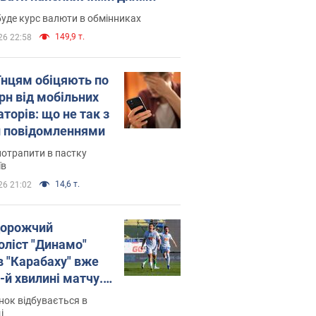
уде курс валюти в обмінниках
149,9 т.
26 22:58
їнцям обіцяють по
рн від мобільних
торів: що не так з
 повідомленнями
потрапити в пастку
їв
14,6 т.
26 21:02
орожчий
оліст "Динамо"
в "Карабаху" вже
-й хвилині матчу.
о
ок відбувається в
і