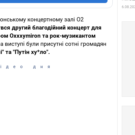
6.08.20
ндонському концертному залі O2
увся другий благодійний концерт для
ером Oxxxymiron та рок-музикантом
а виступі були присутні сотні громадян
ні" та "Путін ху*ло".
ідео дня