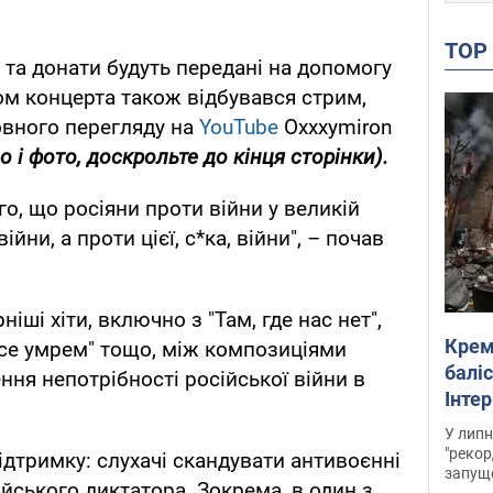
TO
и та донати будуть передані на допомогу
ом концерта також відбувався стрим,
овного перегляду на
YouTube
Oxxxymiron
 і фото, доскрольте до кінця сторінки).
го, що росіяни проти війни у великій
ійни, а проти цієї, с*ка, війни", – почав
іші хіти, включно з "Там, где нас нет",
Крем
все умрем" тощо, між композиціями
баліс
ня непотрібності російської війни в
Інте
У липн
"рекор
ідтримку: слухачі скандувати антивоєнні
запуще
йського диктатора. Зокрема, в один з