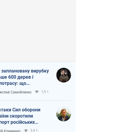
 заплановану вирубку
ьше 600 дерев і
лотрасу: що
бувається на Теремках
1,6 т.
ислав Самойленко
иєві
атаки Сил оборони
аїни скоротили
порт російських
топродуктів
3,4 т.
ій Клименко