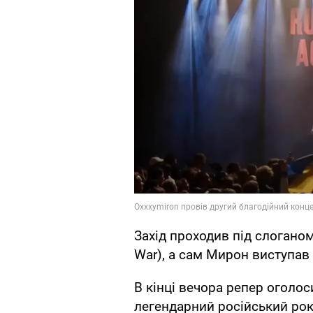
Захід проходив під слоганом
War), а сам Мирон виступав
В кінці вечора репер оголос
легендарний російський рок-