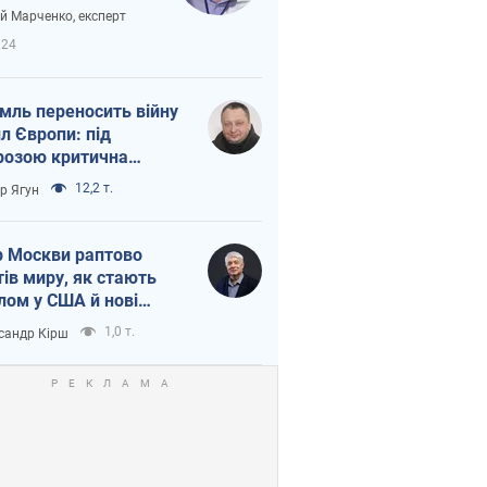
вірі через
ій Марченко, експерт
етний терор
924
мль переносить війну
ил Європи: під
розою критична
істика
12,2 т.
ор Ягун
 Москви раптово
тів миру, як стають
лом у США й нові
аїнські топ-рейтинги
1,0 т.
сандр Кірш