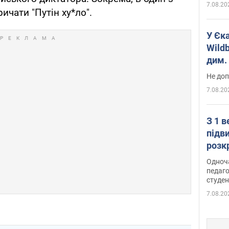
7.08.20
ичати "Путін ху*ло".
У Єк
Wildb
дим. 
Не доп
7.08.20
З 1 
підв
розк
Одноч
педаго
студен
7.08.20