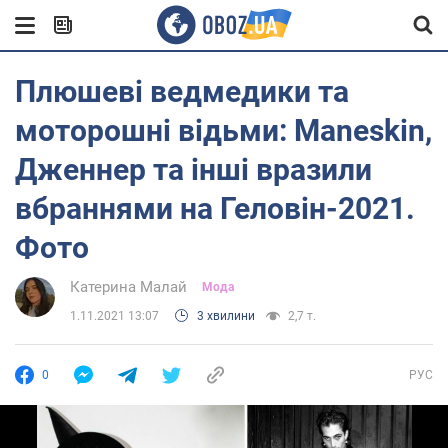
Плюшеві ведмедики та
моторошні відьми: Maneskin,
Дженнер та інші вразили
вбраннями на Геловін-2021.
Фото
Катерина Малай
Мода
1.11.2021 13:07
3 хвилини
2,7 т.
0
РУС