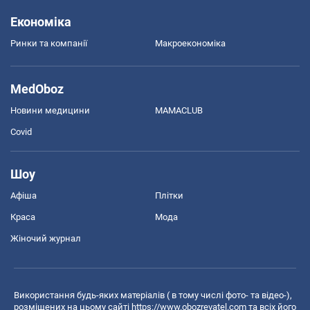
Економіка
Ринки та компанії
Макроекономіка
MedOboz
Новини медицини
MAMACLUB
Covid
Шоу
Афіша
Плітки
Краса
Мода
Жіночий журнал
Використання будь-яких матеріалів ( в тому числі фото- та відео-),
розміщених на цьому сайті
https://www.obozrevatel.com
та всіх його