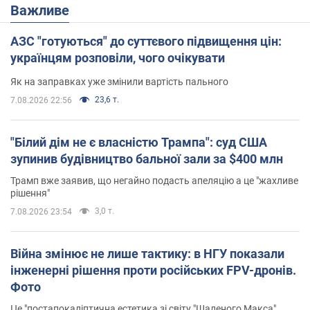
Важливе
АЗС "готуються" до суттєвого підвищення цін:
українцям розповіли, чого очікувати
Як на заправках уже змінили вартість пального
23,6 т.
7.08.2026 22:56
"Білий дім не є власністю Трампа": суд США
зупинив будівництво бальної зали за $400 млн
Трамп вже заявив, що негайно подасть апеляцію а це "жахливе
рішення"
3,0 т.
7.08.2026 23:54
Війна змінює не лише тактику: в НГУ показали
інженерні рішення проти російських FPV-дронів.
Фото
Це "постапокаліптична естетика зі світу "Шаленого Макса"