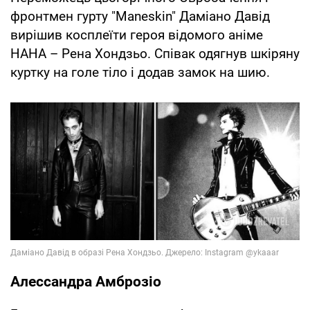
фронтмен гурту "Maneskin" Даміано Давід
вирішив косплеїти героя відомого аніме
НАНА – Рена Хондзьо. Співак одягнув шкіряну
куртку на голе тіло і додав замок на шию.
Алессандра Амброзіо