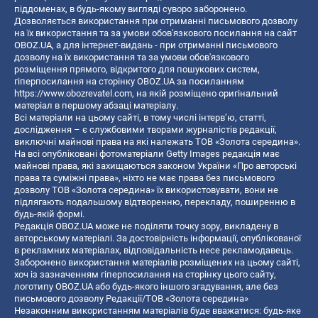
піддоменах, в будь-якому вигляді суворо заборонено.
Дозволяється використання при отриманні письмового дозволу
на їх використання та за умови обов'язкового посилання на сайт
OBOZ.UA, а для інтернет-видань - при отриманні письмового
дозволу на їх використання та за умови обов'язкового
розміщення прямого, відкритого для пошукових систем,
гіперпосилання на сторінку OBOZ.UA за посиланням
https://www.obozrevatel.com
, на якій розміщено оригінальний
матеріал в першому абзаці матеріалу.
Всі матеріали на цьому сайті, в тому числі інтерв’ю, статті,
дослідження – є службовими творами журналістів редакції,
виключні майнові права на які належать ТОВ «Золота середина».
На всі опубліковані фотоматеріали Getty Images редакція має
майнові права, які захищаються законом України «Про авторські
права та суміжні права», ніхто не має права без письмового
дозволу ТОВ «Золота середина» їх використовувати, вони не
підлягають подальшому відтворенню, перекладу, поширенню в
будь-якій формі.
Редакція OBOZ.UA може не поділяти точку зору, викладену в
авторському матеріалі. За достовірність інформації, опублікованої
в рекламних матеріалах, відповідальність несе рекламодавець.
Заборонено використання матеріалів розміщених на цьому сайті,
хоч із зазначенням гіперпосилання на сторінку цього сайту,
логотипу OBOZ.UA або будь-якого іншого згадування, але без
письмового дозволу Редакції/ТОВ «Золота середина»
Незаконним використанням матеріалів буде вважатися: будь-яке