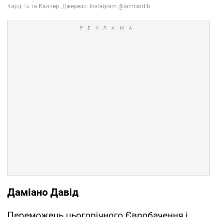
Даміано Давід
Переможець цьогорічного Євробачення і