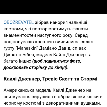
OBOZREVATEL
зібрав найоригінальніші
костюми, які повторюватимуть фанати
знаменитостей наступного року. Серед
поціновувачів косплею виявились: соліст
гурту "Maneskin" Даміано Давід, співак
Джастін Бібер, модель Кайлі Дженнер та
багато інших
(щоб подивитися фото,
доскрольте сторінку до кінця).
Кайлі Дженнер, Тревіс Скотт та Стормі
Американська модель Кайлі Дженнер на
святкування вирушила в образі жінки-кішки в
чорному костюмі з декоративними вушками.