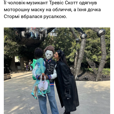
Її чоловік-музикант Тревіс Скотт одягнув
моторошну маску на обличчя, а їхня дочка
Стормі вбралася русалкою.