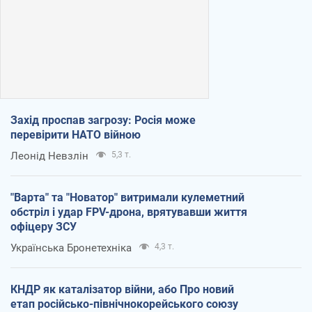
Захід проспав загрозу: Росія може
перевірити НАТО війною
Леонід Невзлін
5,3 т.
"Варта" та "Новатор" витримали кулеметний
обстріл і удар FPV-дрона, врятувавши життя
офіцеру ЗСУ
Українська Бронетехніка
4,3 т.
КНДР як каталізатор війни, або Про новий
етап російсько-північнокорейського союзу