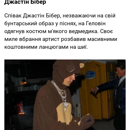
Джастін Бібер
Співак Джастін Бібер, незважаючи на свій
бунтарський образ у піснях, на Геловін
одягнув костюм м'якого ведмедика. Своє
миле вбрання артист розбавив масивними
коштовними ланцюгами на шиї.