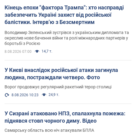
Кінець епохи "фактора Трампа": хто насправді
забезпечить Україні захист від російської
балістики. Інтерв’ю з Безсмертним
Володимир Зеленський зустрівся з українським дипломата та
окреслив нове бачення війни та ролі міжнародних партнерів у
боротьбі з Росією
14,7 т.
8.08.2026 07:00
У Києві внаслідок російської атаки загинула
людина, постраждали четверо. Фото
Ворог продовжує регулярний ракетний терор столиці
24,9 т.
8.08.2026 10:23
У Сизрані атаковано НПЗ, спалахнула пожежа:
піднявся стовп чорного диму. Відео
Самарську область всю ніч атакували БПЛА