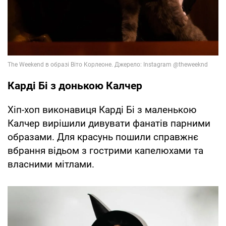
Карді Бі з донькою Калчер
Хіп-хоп виконавиця Карді Бі з маленькою
Калчер вирішили дивувати фанатів парними
образами. Для красунь пошили справжнє
вбрання відьом з гострими капелюхами та
власними мітлами.