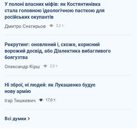
У полоні власних міфів: як Костянтинівка
стала головною ідеологічною пасткою для
російських окупантів
Дмитро Снєгирьов
3,2 т.
Рекрутинг: оновлений і, схоже, корисний
ворожий досвід, або Діалектика вибагливого
боягузтва
Олександр Кірш
2,6 т.
Ні зброї, ні людей: як Лукашенко будує
нову армію
Ігар Тишкевич
17,0 т.
Всі думки