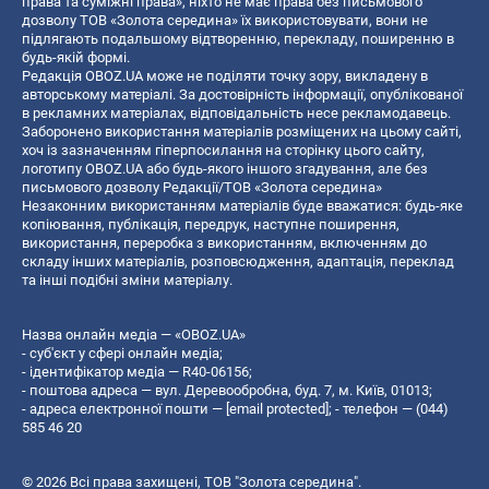
права та суміжні права», ніхто не має права без письмового
дозволу ТОВ «Золота середина» їх використовувати, вони не
підлягають подальшому відтворенню, перекладу, поширенню в
будь-якій формі.
Редакція OBOZ.UA може не поділяти точку зору, викладену в
авторському матеріалі. За достовірність інформації, опублікованої
в рекламних матеріалах, відповідальність несе рекламодавець.
Заборонено використання матеріалів розміщених на цьому сайті,
хоч із зазначенням гіперпосилання на сторінку цього сайту,
логотипу OBOZ.UA або будь-якого іншого згадування, але без
письмового дозволу Редакції/ТОВ «Золота середина»
Незаконним використанням матеріалів буде вважатися: будь-яке
копiювання, публiкацiя, передрук, наступне поширення,
використання, переробка з використанням, включенням до
складу інших матеріалів, розповсюдження, адаптація, переклад
та інші подібні зміни матеріалу.
Назва онлайн медіа — «OBOZ.UA»
- суб'єкт у сфері онлайн медіа;
- ідентифікатор медіа — R40-06156;
- поштова адреса — вул. Деревообробна, буд. 7, м. Київ, 01013;
- адреса електронної пошти —
[email protected]
; - телефон — (044)
585 46 20
© 2026 Всі права захищені, ТОВ "Золота середина".