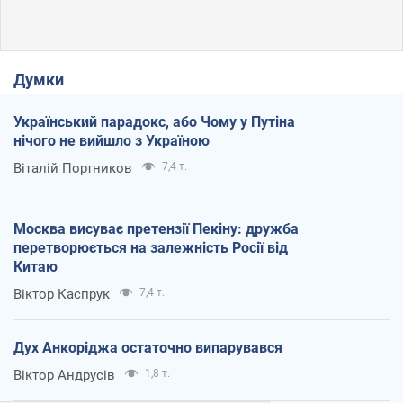
Думки
Український парадокс, або Чому у Путіна
нічого не вийшло з Україною
Віталій Портников
7,4 т.
Москва висуває претензії Пекіну: дружба
перетворюється на залежність Росії від
Китаю
Віктор Каспрук
7,4 т.
Дух Анкоріджа остаточно випарувався
Віктор Андрусів
1,8 т.