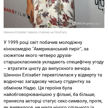
У 1999 році світ побачив молодіжну
кінокомедію "Американський пиріг", за
сюжетом якого четверо друзів-
старшокласників укладають специфічну угоду
– втратити цноту до випускного вечора.
Шеннон Елізабет перевтілилася у відверту та
водночас загадкову чеську студентку за
обміном Надю. Ця героїня була
найобговорюванішою у фільмі, ба більше,
принесла акторці статус секс-символу, проте,
як виявилося, не мала нічого спільного із