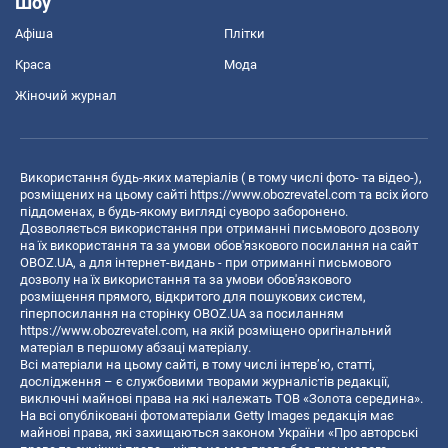
Шоу
Афіша
Плітки
Краса
Мода
Жіночий журнал
Використання будь-яких матеріалів ( в тому числі фото- та відео-),
розміщених на цьому сайті
https://www.obozrevatel.com
та всіх його
піддоменах, в будь-якому вигляді суворо заборонено.
Дозволяється використання при отриманні письмового дозволу
на їх використання та за умови обов'язкового посилання на сайт
OBOZ.UA, а для інтернет-видань - при отриманні письмового
дозволу на їх використання та за умови обов'язкового
розміщення прямого, відкритого для пошукових систем,
гіперпосилання на сторінку OBOZ.UA за посиланням
https://www.obozrevatel.com
, на якій розміщено оригінальний
матеріал в першому абзаці матеріалу.
Всі матеріали на цьому сайті, в тому числі інтерв’ю, статті,
дослідження – є службовими творами журналістів редакції,
виключні майнові права на які належать ТОВ «Золота середина».
На всі опубліковані фотоматеріали Getty Images редакція має
майнові права, які захищаються законом України «Про авторські