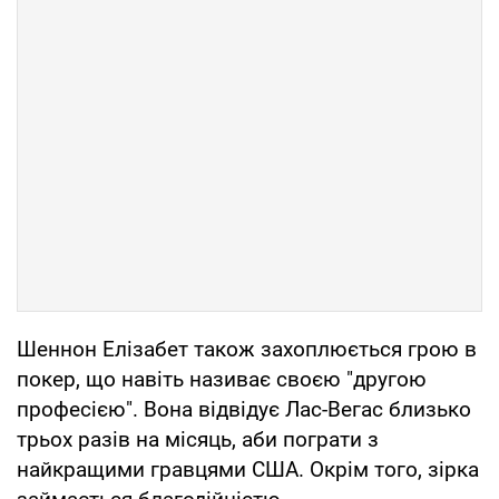
Шеннон Елізабет також захоплюється грою в
покер, що навіть називає своєю "другою
професією". Вона відвідує Лас-Вегас близько
трьох разів на місяць, аби пограти з
найкращими гравцями США. Окрім того, зірка