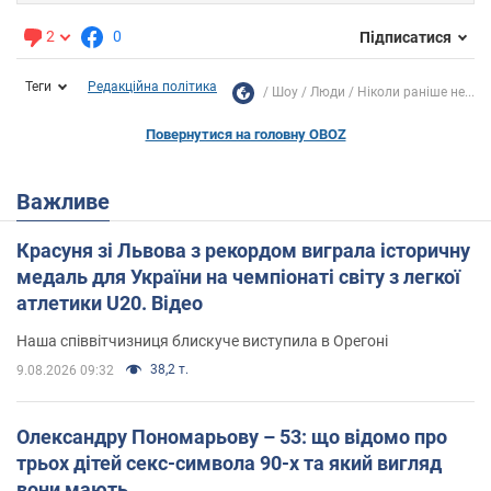
2
0
Підписатися
Теги
Редакційна політика
Шоу
Люди
Ніколи раніше не...
Повернутися на головну OBOZ
Важливе
Красуня зі Львова з рекордом виграла історичну
медаль для України на чемпіонаті світу з легкої
атлетики U20. Відео
Наша співвітчизниця блискуче виступила в Орегоні
38,2 т.
9.08.2026 09:32
Олександру Пономарьову – 53: що відомо про
трьох дітей секс-символа 90-х та який вигляд
вони мають