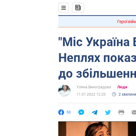
Герої вій
"Міс Україна 
Неплях показ
до збільшенн
Уляна Виноградова
Люди
11.01.2022 12:20
2 хвилин
50