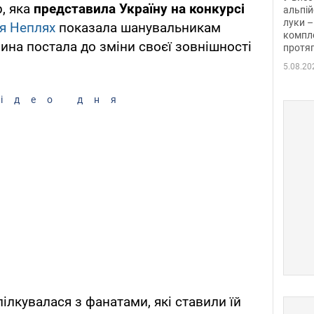
р, яка
представила Україну на конкурсі
альпій
луки –
я Неплях
показала шанувальникам
компле
чина постала до зміни своєї зовнішності
протяг
5.08.20
ідео дня
ілкувалася з фанатами, які ставили їй