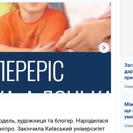
Заг
дар
при
доп
Олек
Між
ще 
умо
одель, художниця та блогер. Народилася
Без
Олек
Дніпро. Закінчила Київський університет
збр