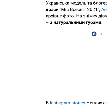
Українська модель та блоге
краси
"Міс Всесвіт 2021",
Ан
архівне фото. На знімку дів
–
з натуральними губами
.
В
В
Instagram-stories
Неплях сп