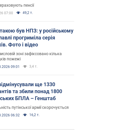
ераховують пенсії
49,2 т.
26 07:00
атакою був НПЗ: у російському
лавлі прогриміла серія
ів. Фото і відео
исловій зоні зафіксовано кілька
ків пожежі
3,4 т.
8.2026 09:01
відмінусували ще 1330
антів та збили понад 1800
йських БПЛА – Генштаб
ність путінської армії скорочується
16,2 т.
8.2026 06:32