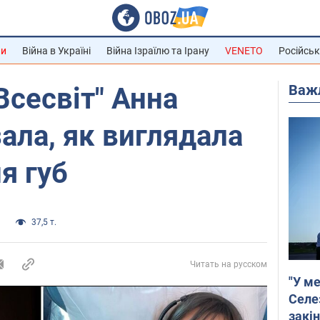
ни
Війна в Україні
Війна Ізраїлю та Ірану
VENETO
Російськ
Важ
Всесвіт" Анна
ала, як виглядала
я губ
и
37,5 т.
Читать на русском
"У ме
Селе
закін