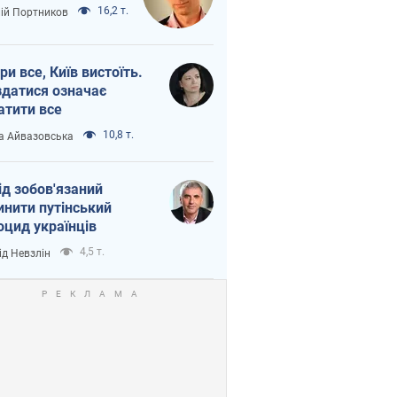
16,2 т.
лій Портников
ри все, Київ вистоїть.
здатися означає
атити все
10,8 т.
а Айвазовська
ід зобов'язаний
инити путінський
оцид українців
4,5 т.
ід Невзлін