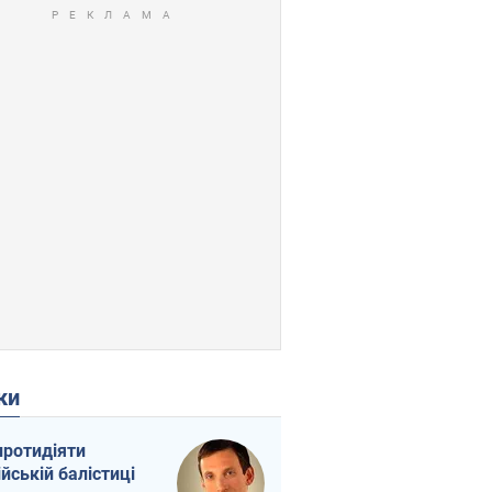
ки
протидіяти
ійській балістиці