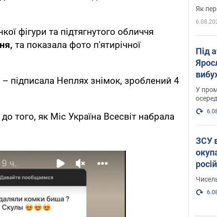
Як пер
6.08.20
кої фігури та підтягнутого обличчя
ня,
та показала фото п'ятирічної
Під 
Ярос
вибух
", – підписала Неплях знімок, зроблений 4
У пром
осеред
6.0
до того, як Міс Україна Всесвіт набрала
ЗСУ 
окуп
росі
Чисель
6.0