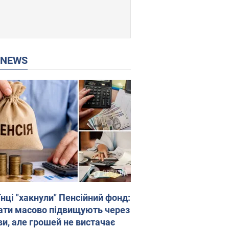
P NEWS
нці "хакнули" Пенсійний фонд:
ати масово підвищують через
ви, але грошей не вистачає