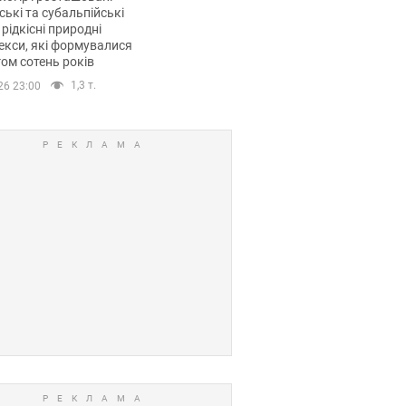
ські та субальпійські
 рідкісні природні
кси, які формувалися
ом сотень років
1,3 т.
26 23:00