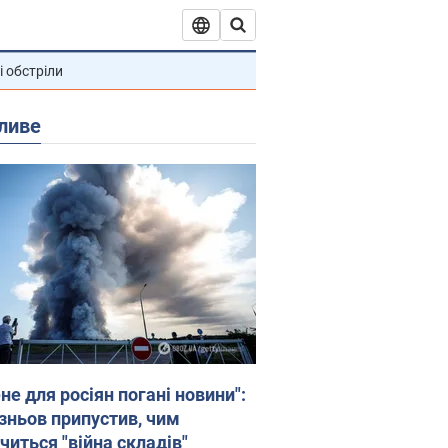
і обстріли
ливе
не для росіян погані новини":
зньов припустив, чим
читься "війна складів"