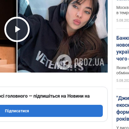
Москва
в темр
5.08.20
Play Video
Банк
ново
укра
чого
Яким б
обмін
5.08.20
сі головного — підпишіться на Новини на
"Джи
екоси
Підписатися
форм
років
заби
У висо