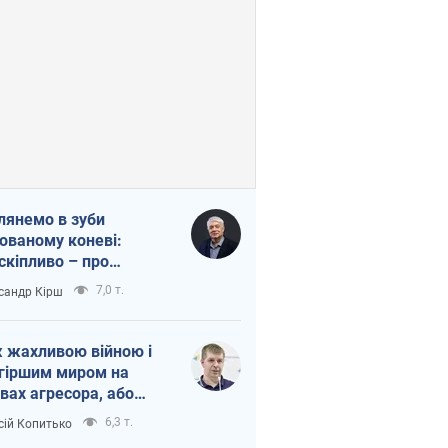
лянемо в зуби
ованому коневі:
скіпливо – про
омогу Україні
7,0 т.
сандр Кірш
 жахливою війною і
гіршим миром на
вах агресора, або
вихідність – теж
6,3 т.
сій Копитько
оя Росії