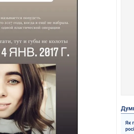
Дум
Як 
рос