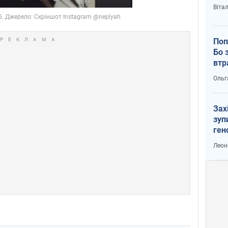
Віта
Поп
Бо 
втр
Ольг
Зах
зуп
ген
Леон