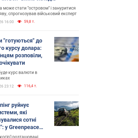
 може стати "островом" і зануритися
яву, спрогнозував військовий експерт
59,8 т.
26 16:00
и "готуються" до
го курсу долара:
їнцям розповіли,
 очікувати
уде курс валюти в
никах
116,4 т.
26 23:12
пінг руйнує
стеми, які
увалися сотні
": у Greenpeace
ли на сполох
когір'ї розташовані