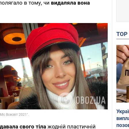
 полягало в тому, чи
видаляла вона
.
TO
Украї
випл
позо
ддавала свого тіла
жодній пластичній