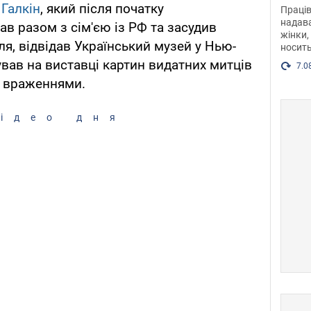
після
Галкін
, який після початку
Праців
розг
надава
в разом з сім'єю із РФ та засудив
жінки,
Фото
, відвідав Український музей у Нью-
носить
вав на виставці картин видатних митців
7.0
я враженнями.
ідео дня