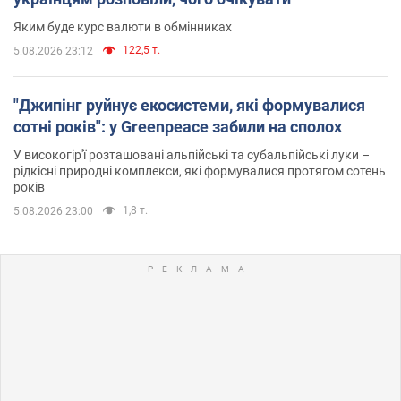
Яким буде курс валюти в обмінниках
122,5 т.
5.08.2026 23:12
"Джипінг руйнує екосистеми, які формувалися
сотні років": у Greenpeace забили на сполох
У високогір'ї розташовані альпійські та субальпійські луки –
рідкісні природні комплекси, які формувалися протягом сотень
років
1,8 т.
5.08.2026 23:00