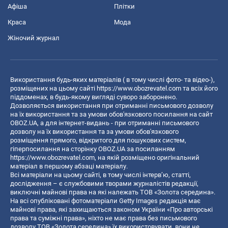
Афіша
Плітки
Краса
Мода
Жіночий журнал
Використання будь-яких матеріалів ( в тому числі фото- та відео-),
розміщених на цьому сайті
https://www.obozrevatel.com
та всіх його
піддоменах, в будь-якому вигляді суворо заборонено.
Дозволяється використання при отриманні письмового дозволу
на їх використання та за умови обов'язкового посилання на сайт
OBOZ.UA, а для інтернет-видань - при отриманні письмового
дозволу на їх використання та за умови обов'язкового
розміщення прямого, відкритого для пошукових систем,
гіперпосилання на сторінку OBOZ.UA за посиланням
https://www.obozrevatel.com
, на якій розміщено оригінальний
матеріал в першому абзаці матеріалу.
Всі матеріали на цьому сайті, в тому числі інтерв’ю, статті,
дослідження – є службовими творами журналістів редакції,
виключні майнові права на які належать ТОВ «Золота середина».
На всі опубліковані фотоматеріали Getty Images редакція має
майнові права, які захищаються законом України «Про авторські
права та суміжні права», ніхто не має права без письмового
дозволу ТОВ «Золота середина» їх використовувати, вони не