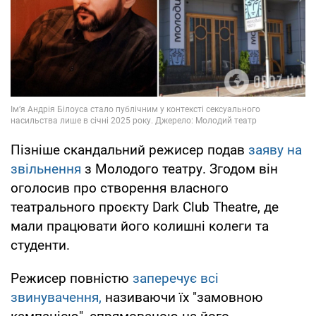
Пізніше скандальний режисер подав
заяву на
звільнення
з Молодого театру. Згодом він
оголосив про створення власного
театрального проєкту Dark Club Theatre, де
мали працювати його колишні колеги та
студенти.
Режисер повністю
заперечує всі
звинувачення,
називаючи їх "замовною