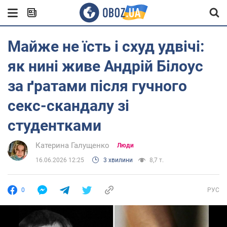
Майже не їсть і схуд удвічі:
як нині живе Андрій Білоус
за ґратами після гучного
секс-скандалу зі
студентками
Катерина Галущенко
Люди
16.06.2026 12:25
3 хвилини
8,7 т.
0
РУС