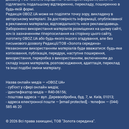
підлягають подальшому відтворенню, перекладу, поширенню в
будь-якій формі.
Редакція OBOZ.UA може не поділяти точку зору, викладену в
авторському матеріалі. За достовірність інформації, опублікованої
в рекламних матеріалах, відповідальність несе рекламодавець.
Заборонено використання матеріалів розміщених на цьому сайті,
хоч із зазначенням гіперпосилання на сторінку цього сайту,
логотипу OBOZ.UA або будь-якого іншого згадування, але без
письмового дозволу Редакції/ТОВ «Золота середина»
Незаконним використанням матеріалів буде вважатися: будь-яке
копiювання, публiкацiя, передрук, наступне поширення,
використання, переробка з використанням, включенням до
складу інших матеріалів, розповсюдження, адаптація, переклад
та інші подібні зміни матеріалу.
Назва онлайн медіа — «OBOZ.UA»
- суб'єкт у сфері онлайн медіа;
- ідентифікатор медіа — R40-06156;
- поштова адреса — вул. Деревообробна, буд. 7, м. Київ, 01013;
- адреса електронної пошти —
[email protected]
; - телефон — (044)
585 46 20
© 2026 Всі права захищені, ТОВ "Золота середина".