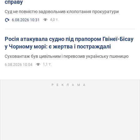
справу
Суд не повністю задовольнив клопотання прокуратури
4,0 т.
6.08.2026 10:31
Росія атакувала судно під прапором Гвінеї-Бісау
у Чорному морі: є жертва і постраждалі
Суховантаж був цивільним і перевозив українську пшеницю
1,1 т.
6.08.2026 10:04