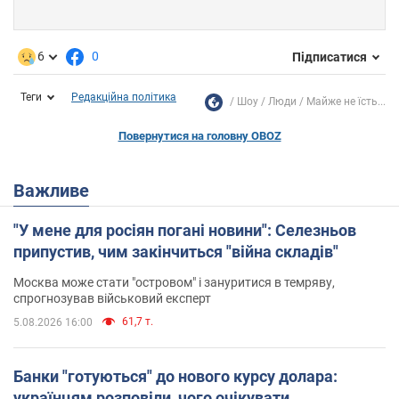
6
0
Підписатися
Теги
Редакційна політика
Шоу
Люди
Майже не їсть...
Повернутися на головну OBOZ
Важливе
"У мене для росіян погані новини": Селезньов
припустив, чим закінчиться "війна складів"
Москва може стати "островом" і зануритися в темряву,
спрогнозував військовий експерт
61,7 т.
5.08.2026 16:00
Банки "готуються" до нового курсу долара:
українцям розповіли, чого очікувати