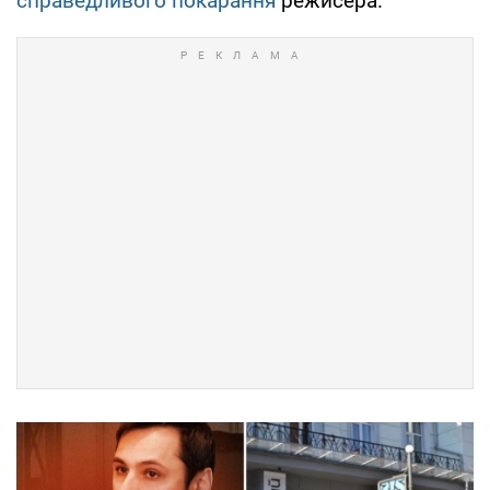
справедливого покарання
режисера.