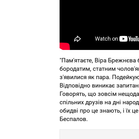
"Пам'ятаєте, Віра Брежнєва 
бородатим, статним чолов'яг
з'явилися як пара. Подейку
Відповідно виникає запитан
Говорять, що зовсім нещод
спільних друзів на дні наро
обидві про це знають, і їх 
Беспалов.