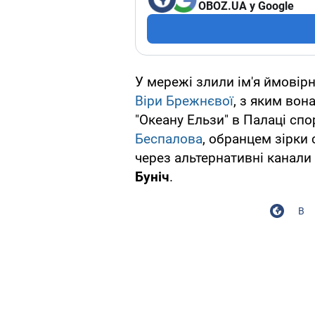
OBOZ.UA у Google
У мережі злили ім'я ймовірн
Віри Брежнєвої
, з яким вон
"Океану Ельзи" в Палаці сп
Беспалова
, обранцем зірки
через альтернативні канали т
Буніч
.
В