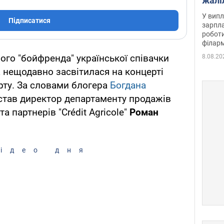
жалі
отри
У випл
Підписатися
зарпла
роботи
філарм
ого "бойфренда" української співачки
8.08.20
а нещодавно засвітилася на концерті
орту. За словами блогера
Богдана
 став директор департаменту продажів
а партнерів "Crédit Agricole"
Роман
ідео дня