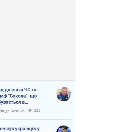
ід до еліти ЧС та
умф "Сокола": що
бувається в
аїнському хокеї
222
сандр Липенко
очікує українців у