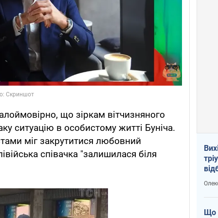
алоймовірно, що зіркам вітчизняного
аку ситуацію в особистому житті Буніча.
стами міг закрутитися любовний
Вих
лівійська співачка "залишилася біля
трі
від
укр
Олек
Що 