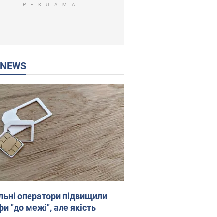
P NEWS
льні оператори підвищили
и "до межі", але якість