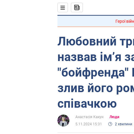
Герої вій
Любовний тр
назвав імʼя 
"бойфренда" 
злив його ро
співачкою
Анастасія Какун
Люди
5.11.2024 15:31
2 хвилини