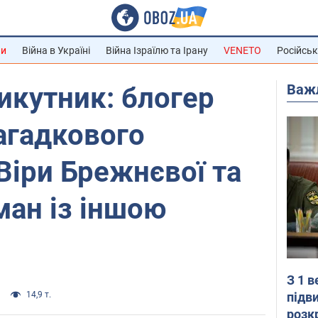
ни
Війна в Україні
Війна Ізраїлю та Ірану
VENETO
Російськ
Важ
икутник: блогер
загадкового
Віри Брежнєвої та
ман із іншою
З 1 
підв
14,9 т.
розк