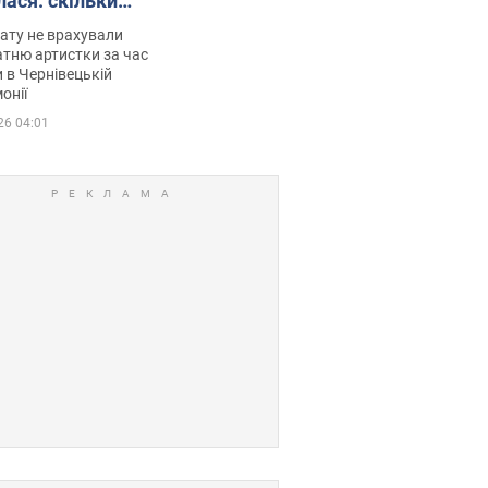
лася: скільки
мувала співачка
ату не врахували
тню артистки за час
 в Чернівецькій
онії
26 04:01