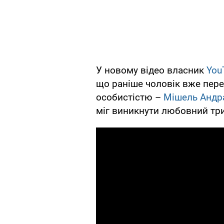
У новому відео власник
You
що раніше чоловік вже пере
особистістю –
Мішель Андр
міг виникнути любовний тр