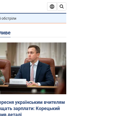
і обстріли
ливе
вересня українським вчителям
ищать зарплати: Корецький
рив деталі