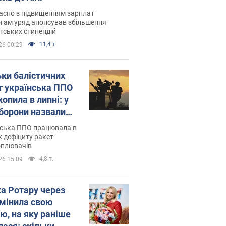
асно з підвищенням зарплат
гам уряд анонсував збільшення
тських стипендій
11,4 т.
26 00:29
ьки балістичних
т українська ППО
опила в липні: у
борони назвали
у
нська ППО працювала в
 дефіциту ракет-
оплювачів
4,8 т.
26 15:09
ка Ротару через
змінила свою
ю, на яку раніше