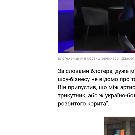
За словами блогера, дуже м
шоу-бізнесу не відомо про т
Він припустив, що між арти
трикутник, або ж україно-бо
розбитого корита".