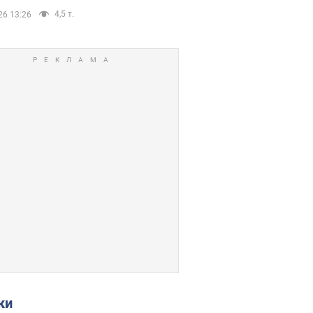
4,5 т.
26 13:26
ки