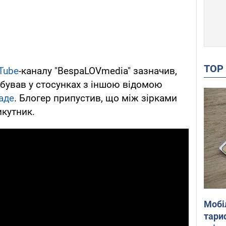
TO
Tube
-каналу "BespaLOVmedia" зазначив,
бував у стосунках з іншою відомою
аде
. Блогер припустив, що між зірками
икутник.
Мобі
тариф