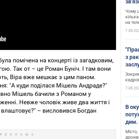
зв'яз
скар
Чому ц
кілька
на тел
7.08.20
"Пра
з ра
була помічена на концерті із загадковим,
засл
ою. Так от – це Роман Буніч. І там вони
анон
Зокрем
ють, Віра вже мешкає з цим паном.
кадров
ня: "А куди поділася Мішель Андраде?"
7.08.20
авно Мішель бачили з Романом у
дженні. Невже чоловік живе два життя і
В ок
це влаштовує?" – висловився Богдан
поту
дим. 
Місто,
дронів