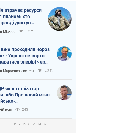
ія втрачає ресурси
а планом: хто
правді диктує
п війни
3,2 т.
ій Місюра
 вже проходили через
ше": Україні не варто
даватися зневірі через
етний терор
5,3 т.
ій Марченко, експерт
Р як каталізатор
ни, або Про новий етап
ійсько-
нічнокорейського
243
сій Кущ
зу