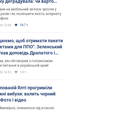
ку деградувала: чи варто
житись на ціни
іни на мобільний зв'язок зросли у
 разів і як поліпшити якість інтернету
ефоні
34,7 т.
26 12:00
цюємо, щоб отримати пакети
кетами для ППО": Зеленський
ухав доповідь Драпатого і
сував нові кроки
а, він обговорив з головкомом
і питання в українській армії
1,0 т.
26 14:51
упованій Ялті прогриміли
жні вибухи: валить чорний
Фото і відео
 ймовірно, опинилося під атакою