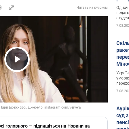
Одноч
Читать на русском
педаго
студен
7.08.20
Скіл
раке
перех
Міно
Play Video
цифр
Украї
умовах
перех
7.08.20
Аурі
суд 
пенсі
сі головного — підпишіться на Новини на