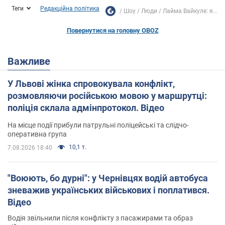
Теги
Редакційна політика
Шоу
Люди
Лайма Вайкуле: я...
Повернутися на головну OBOZ
Важливе
У Львові жінка спровокувала конфлікт,
розмовляючи російською мовою у маршрутці:
поліція склала адмінпротокол. Відео
На місце події прибули патрульні поліцейські та слідчо-
оперативна група
10,1 т.
7.08.2026 18:40
"Воюють, бо дурні": у Чернівцях водій автобуса
зневажив українських військових і поплатився.
Відео
Водія звільнили після конфлікту з пасажирами та образ