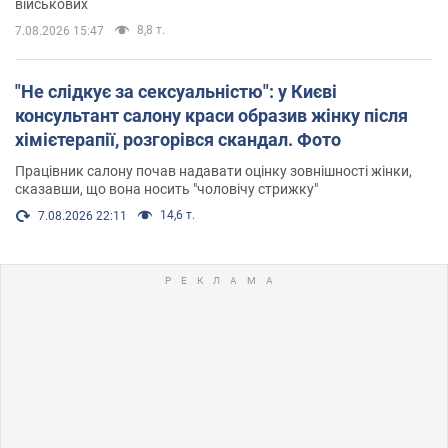
військових
8,8 т.
7.08.2026 15:47
"Не слідкує за сексуальністю": у Києві
консультант салону краси образив жінку після
хімієтерапії, розгорівся скандал. Фото
Працівник салону почав надавати оцінку зовнішності жінки,
сказавши, що вона носить "чоловічу стрижку"
14,6 т.
7.08.2026 22:11