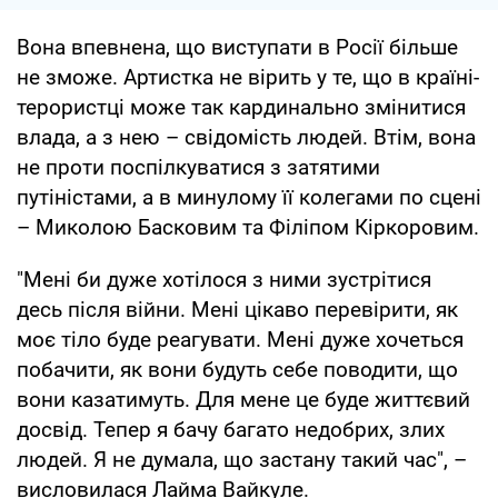
Вона впевнена, що виступати в Росії більше
не зможе. Артистка не вірить у те, що в країні-
терористці може так кардинально змінитися
влада, а з нею – свідомість людей. Втім, вона
не проти поспілкуватися з затятими
путіністами, а в минулому її колегами по сцені
– Миколою Басковим та Філіпом Кіркоровим.
"Мені би дуже хотілося з ними зустрітися
десь після війни. Мені цікаво перевірити, як
моє тіло буде реагувати. Мені дуже хочеться
побачити, як вони будуть себе поводити, що
вони казатимуть. Для мене це буде життєвий
досвід. Тепер я бачу багато недобрих, злих
людей. Я не думала, що застану такий час", –
висловилася Лайма Вайкуле.