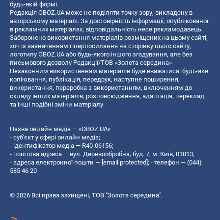
будь-якій формі.
Редакція OBOZ.UA може не поділяти точку зору, викладену в
авторському матеріалі. За достовірність інформації, опублікованої
в рекламних матеріалах, відповідальність несе рекламодавець.
Заборонено використання матеріалів розміщених на цьому сайті,
хоч із зазначенням гіперпосилання на сторінку цього сайту,
логотипу OBOZ.UA або будь-якого іншого згадування, але без
письмового дозволу Редакції/ТОВ «Золота середина»
Незаконним використанням матеріалів буде вважатися: будь-яке
копiювання, публiкацiя, передрук, наступне поширення,
використання, переробка з використанням, включенням до
складу інших матеріалів, розповсюдження, адаптація, переклад
та інші подібні зміни матеріалу.
Назва онлайн медіа — «OBOZ.UA»
- суб'єкт у сфері онлайн медіа;
- ідентифікатор медіа — R40-06156;
- поштова адреса — вул. Деревообробна, буд. 7, м. Київ, 01013;
- адреса електронної пошти —
[email protected]
; - телефон — (044)
585 46 20
© 2026 Всі права захищені, ТОВ "Золота середина".