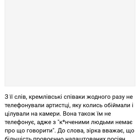
З її слів, кремлівські співаки жодного разу не
телефонували артистці, яку колись обіймали і
цілували на камери. Вона також їм не
телефонує, адже з "к*нченими людьми немає
про що говорити". До слова, зірка вважає, що
більшість провоєнно налаштованих росіян