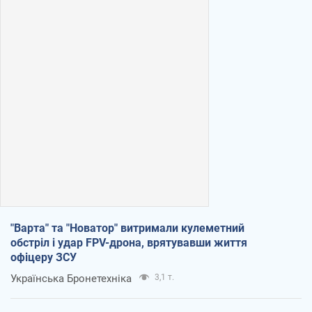
"Варта" та "Новатор" витримали кулеметний
обстріл і удар FPV-дрона, врятувавши життя
офіцеру ЗСУ
Українська Бронетехніка
3,1 т.