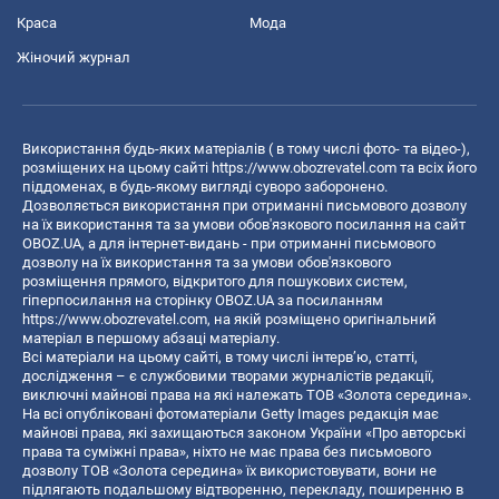
Краса
Мода
Жіночий журнал
Використання будь-яких матеріалів ( в тому числі фото- та відео-),
розміщених на цьому сайті
https://www.obozrevatel.com
та всіх його
піддоменах, в будь-якому вигляді суворо заборонено.
Дозволяється використання при отриманні письмового дозволу
на їх використання та за умови обов'язкового посилання на сайт
OBOZ.UA, а для інтернет-видань - при отриманні письмового
дозволу на їх використання та за умови обов'язкового
розміщення прямого, відкритого для пошукових систем,
гіперпосилання на сторінку OBOZ.UA за посиланням
https://www.obozrevatel.com
, на якій розміщено оригінальний
матеріал в першому абзаці матеріалу.
Всі матеріали на цьому сайті, в тому числі інтерв’ю, статті,
дослідження – є службовими творами журналістів редакції,
виключні майнові права на які належать ТОВ «Золота середина».
На всі опубліковані фотоматеріали Getty Images редакція має
майнові права, які захищаються законом України «Про авторські
права та суміжні права», ніхто не має права без письмового
дозволу ТОВ «Золота середина» їх використовувати, вони не
підлягають подальшому відтворенню, перекладу, поширенню в