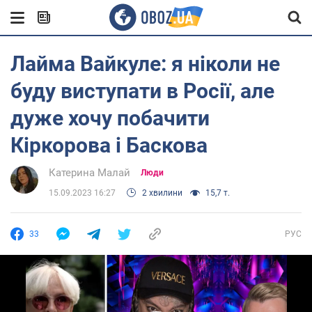
Лайма Вайкуле: я ніколи не
буду виступати в Росії, але
дуже хочу побачити
Кіркорова і Баскова
Катерина Малай
Люди
15.09.2023 16:27
2 хвилини
15,7 т.
33
РУС