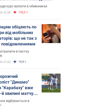
уде курс валюти в обмінниках
152,2 т.
26 22:58
їнцям обіцяють по
рн від мобільних
торів: що не так з
 повідомленнями
потрапити в пастку
їв
16,9 т.
26 21:02
орожчий
оліст "Динамо"
в "Карабаху" вже
-й хвилині матчу.
о
ок відбувається в
і