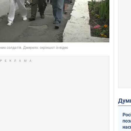
Дум
Рос
поз
нас