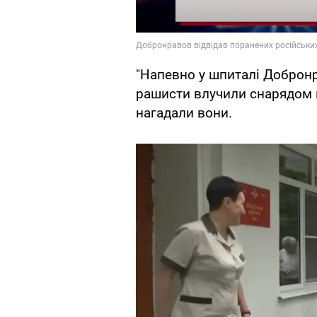
"Напевно у шпиталі Добронр
рашисти влучили снарядом в
нагадали вони.