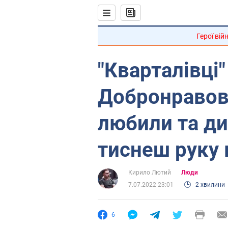
Герої вій
"Кварталівці" 
Добронравову
любили та ди
тиснеш руку
Кирило Лютий
Люди
7.07.2022 23:01
2 хвилини
6