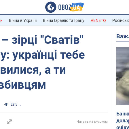
ни
Війна в Україні
Війна Ізраїлю та Ірану
VENETO
Російськ
Важ
– зірці "Сватів"
: українці тебе
вилися, а ти
 вбивцям
28,5 т.
Банк
дола
Читать на русском
очік