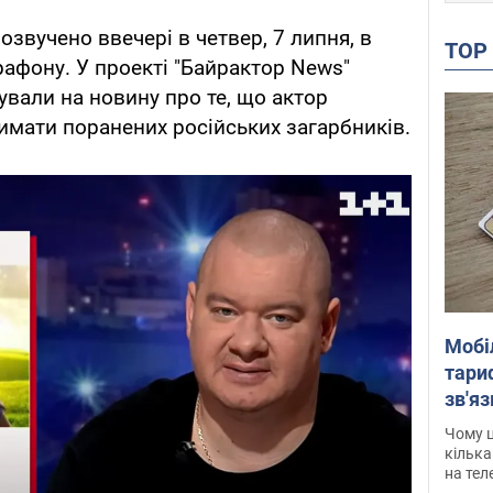
озвучено ввечері в четвер, 7 липня, в
TO
рафону. У проекті "Байрактор News"
ували на новину про те, що актор
римати поранених російських загарбників.
Мобі
тариф
зв'яз
скар
Чому ц
кілька
на тел