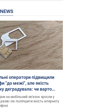
P NEWS
льні оператори підвищили
и "до межі", але якість
ку деградувала: чи варто
житись на ціни
іни на мобільний зв'язок зросли у
 разів і як поліпшити якість інтернету
ефоні