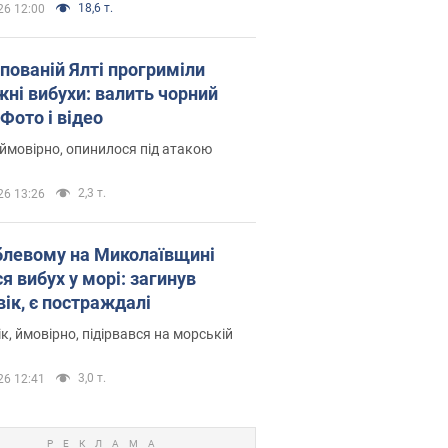
18,6 т.
26 12:00
упованій Ялті прогриміли
жні вибухи: валить чорний
Фото і відео
 ймовірно, опинилося під атакою
2,3 т.
26 13:26
блевому на Миколаївщині
я вибух у морі: загинув
вік, є постраждалі
к, ймовірно, підірвався на морській
3,0 т.
26 12:41