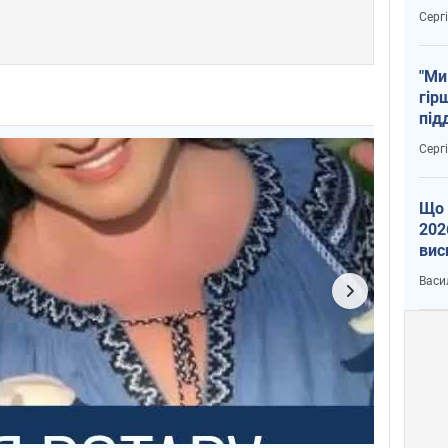
тем
Серг
"Ми
гір
під
рак
Серг
Що 
202
вис
про
Васи