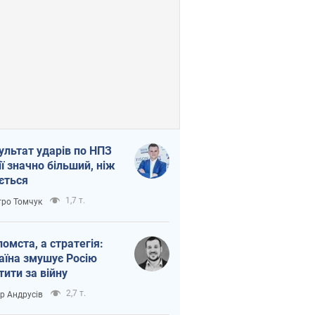
ультат ударів по НПЗ
ії значно більший, ніж
ється
1,7 т.
ро Томчук
помста, а стратегія:
аїна змушує Росію
тити за війну
2,7 т.
ор Андрусів