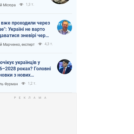
п війни
1,3 т.
ій Місюра
 вже проходили через
ше": Україні не варто
даватися зневірі через
етний терор
4,3 т.
ій Марченко, експерт
очікує українців у
6–2028 роках? Головні
новки з нових
гнозів від НБУ
1,2 т.
ль Фурман