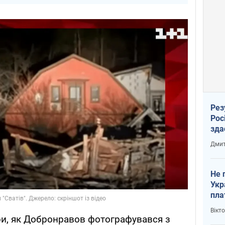
Рез
Рос
зда
Дмит
Не 
Укр
пла
Вікт
ри, як Добронравов фотографувався з