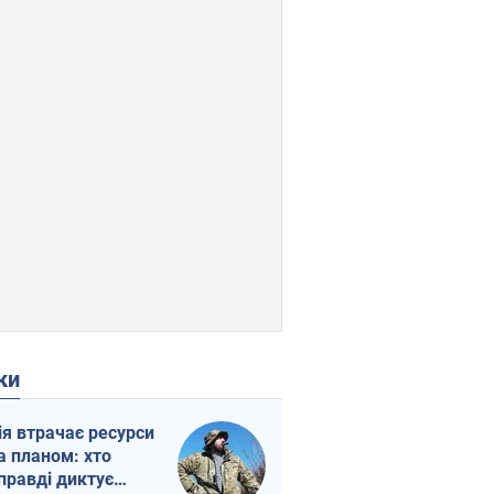
ки
ія втрачає ресурси
а планом: хто
правді диктує