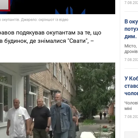
7.08.20
В ок
поту
авов подякував окупантам за те, що
дим. 
 будинок, де знімалися "Свати", –
Місто,
дронів
7.08.20
У Ко
ставс
чоло
Чолові
міні
7.08.20