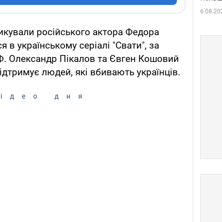
6.08.20
тикували російського актора Федора
 в українському серіалі "Свати", за
Ф. Олександр Пікалов та Євген Кошовий
ідтримує людей, які вбивають українців.
ідео дня