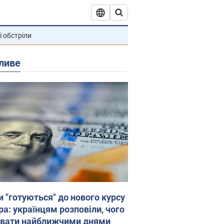
і обстріли
ливе
и "готуються" до нового курсу
ра: українцям розповіли, чого
увати найближчими днями