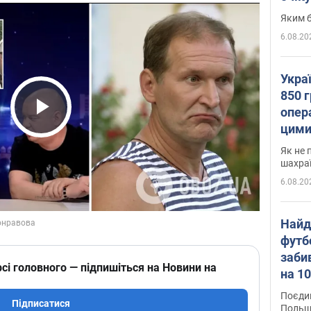
Яким б
6.08.20
Укра
850 г
опера
Play Video
цими
Як не 
шахра
6.08.20
Найд
футб
заби
сі головного — підпишіться на Новини на
на 10
Віде
Поєдин
Підписатися
Польщ