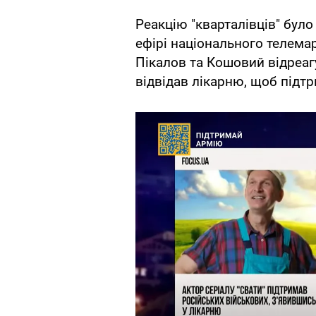
Реакцію "кварталівців" було 
ефірі національного телема
Пікалов та Кошовий відреаг
відвідав лікарню, щоб підт