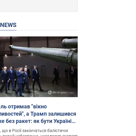
P NEWS
ль отримав "вікно
ивостей", а Трамп залишився
 без ракет: як бути Україні?
рв’ю з Мельником
 що в Росії закінчаться балістичні
, вкрай небезпечна, наголосив експерт