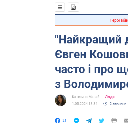
Герої вій
"Найкращий д
Євген Кошови
часто і про щ
з Володимир
Катерина Малай
Люди
1.05.2024 13:34
2 хвилини
21