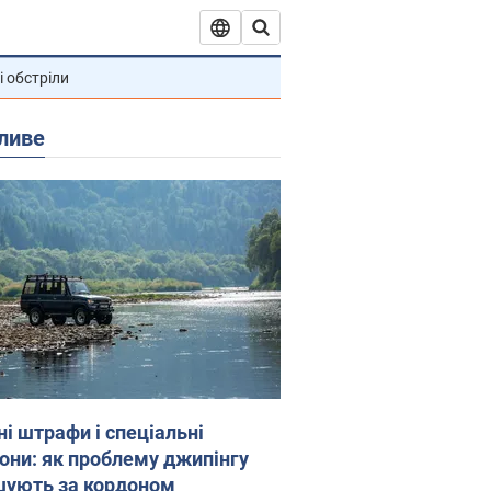
і обстріли
ливе
ні штрафи і спеціальні
гони: як проблему джипінгу
шують за кордоном