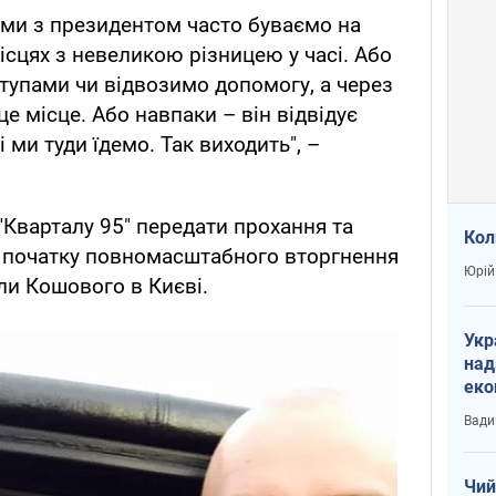
що ми з президентом часто буваємо на
місцях з невеликою різницею у часі. Або
ступами чи відвозимо допомогу, а через
 це місце. Або навпаки – він відвідує
 ми туди їдемо. Так виходить", –
 "Кварталу 95" передати прохання та
Кол
а початку повномасштабного вторгнення
Юрій
ли Кошового в Києві.
Укр
над
еко
сві
Вади
Чий