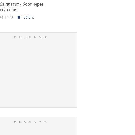
я ухвалив
ба платити борг через
ікуване рішення
ахування
30,5 т.
26 14:43