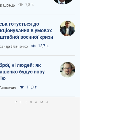
тіна?
7,8 т.
ор Швець
ськ готується до
кціонування в умовах
штабної воєнної кризи
13,7 т.
сандр Левченко
зброї, ні людей: як
ашенко будує нову
ію
11,0 т.
 Тишкевич