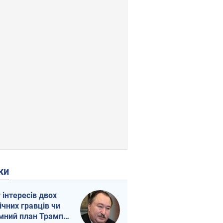
ки
г інтересів двох
ічних гравців чи
мний план Трампа