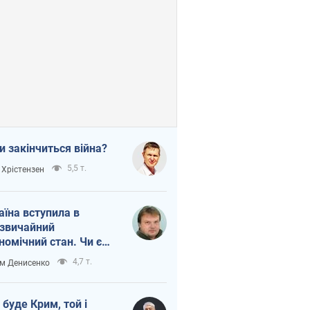
и закінчиться війна?
5,5 т.
 Хрістензен
аїна вступила в
звичайний
номічний стан. Чи є
тло вкінці тунелю?
4,7 т.
м Денисенко
 буде Крим, той і