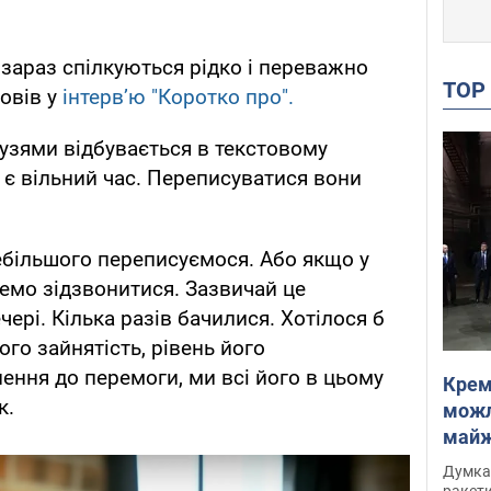
зараз спілкуються рідко і переважно
TO
повів у
інтервʼю "Коротко про".
узями відбувається в текстовому
 є вільний час. Переписуватися вони
ебільшого переписуємося. Або якщо у
жемо зідзвонитися. Зазвичай це
чері. Кілька разів бачилися. Хотілося б
ого зайнятість, рівень його
нення до перемоги, ми всі його в цьому
Крем
к.
можл
майже
Інте
Думка,
ракети