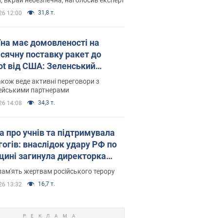
31,8 т.
26 12:00
їна має домовленості на
сячну поставку ракет до
iot від США: Зеленський
рив подробиці
акож веде активні переговори з
ейськими партнерами
34,3 т.
26 14:08
а про учнів та підтримувала
гогів: внаслідок удару РФ по
щині загинула директорка
ького ліцею, її чоловік та онук
пам'ять жертвам російського терору
16,7 т.
26 13:32