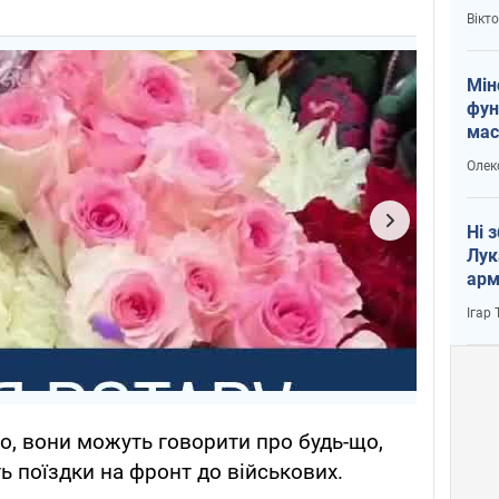
і Пу
Вікт
Мін
фун
мас
Олек
Ні 
Лук
арм
Ігар
, вони можуть говорити про будь-що,
 поїздки на фронт до військових.