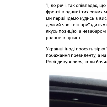
"І, до речі, так співпадає, 
фронті в одних і тих самих 
ми перші їдемо кудись з ви
деякий час і він приїздить у
якусь позицію, а незабаром і
розповів артист.
Українці іноді просять зірку
побажання президенту, а н
Росії дивувалися, коли бачи