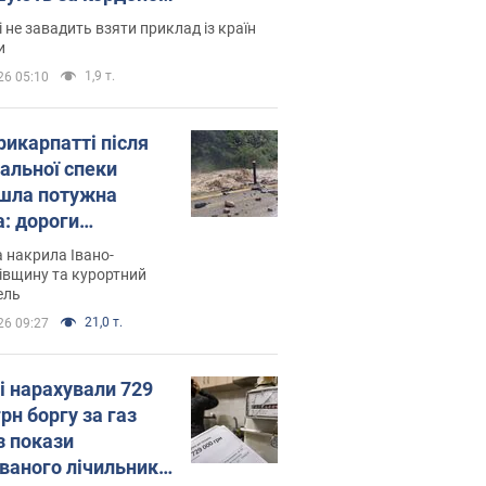
і не завадить взяти приклад із країн
и
1,9 т.
26 05:10
рикарпатті після
альної спеки
шла потужна
а: дороги
творились на
 накрила Івано-
. Відео
івщину та курортний
ель
21,0 т.
26 09:27
і нарахували 729
грн боргу за газ
з покази
ованого лічильника: