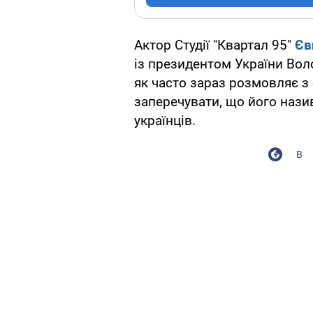
Актор Студії "Квартал 95"
Єв
із президентом України Вол
як часто зараз розмовляє з
заперечувати, що його наз
українців.
В