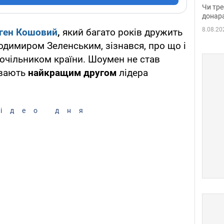
судд
Чи тре
неоч
донар
8.08.20
ген Кошовий
,
який багато років дружить
одимиром Зеленським, зізнався, про що і
 очільником країни. Шоумен не став
ивають
найкращим другом
лідера
ідео дня