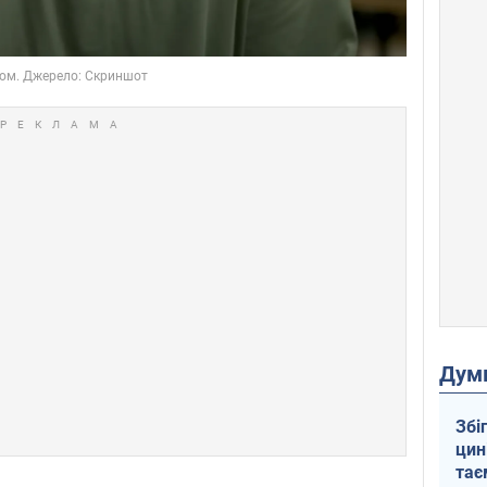
Дум
Збі
цин
тає