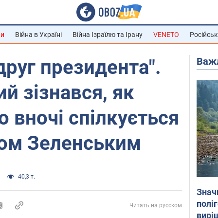
ни
Війна в Україні
Війна Ізраїлю та Ірану
VENETO
Російськ
Важ
руг президента".
й зізнався, як
о вночі спілкується
ом Зеленським
40,3 т.
Знач
полі
Читать на русском
вирі