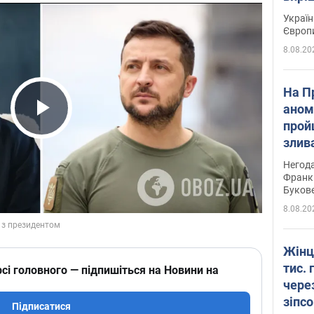
Україн
Європ
8.08.20
На П
аном
прой
Play Video
злив
пере
Негода
річки
Франк
Буков
8.08.20
Жінц
тис. 
сі головного — підпишіться на Новини на
чере
зіпс
Підписатися